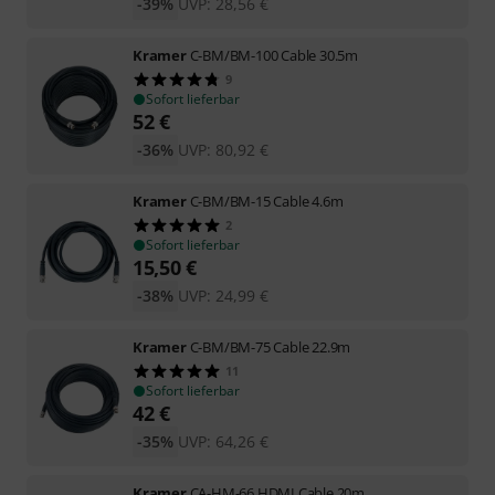
-39%
UVP:
28,56
€
Kramer
C-BM/BM-100 Cable 30.5m
9
Sofort lieferbar
52
€
-36%
UVP:
80,92
€
Kramer
C-BM/BM-15 Cable 4.6m
2
Sofort lieferbar
15,50
€
-38%
UVP:
24,99
€
Kramer
C-BM/BM-75 Cable 22.9m
11
Sofort lieferbar
42
€
-35%
UVP:
64,26
€
Kramer
CA-HM-66 HDMI Cable 20m