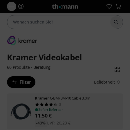
Suche 
Kramer Videokabel
Beratung
60
Produkte
·
Filter
Beliebtheit
Kramer
C-BM/BM-10 Cable 3.0m
3
Sofort lieferbar
11,50
€
-43%
UVP:
20,23
€