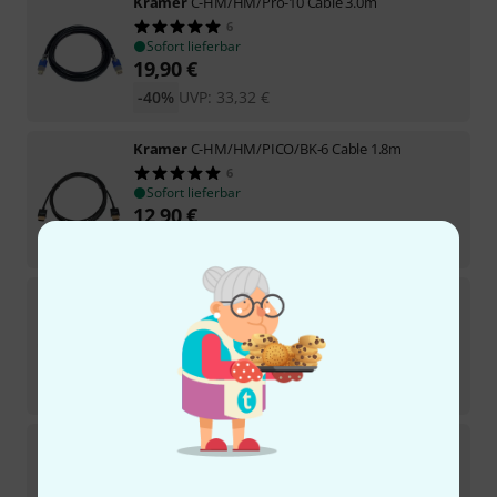
Kramer
C-HM/HM/Pro-10 Cable 3.0m
6
Sofort lieferbar
19,90
€
-40%
UVP:
33,32
€
Kramer
C-HM/HM/PICO/BK-6 Cable 1.8m
6
Sofort lieferbar
12,90
€
-28%
UVP:
17,85
€
Kramer
C-HM/HM/Pro-35 Cable 10.7m
1
Sofort lieferbar
49
€
-42%
UVP:
84,49
€
Kramer
C-HM/HM-3 Cable 0.9m
14
Sofort lieferbar