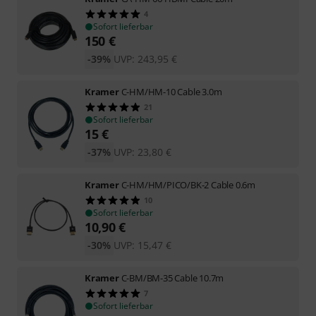
4
Sofort lieferbar
150
€
-39%
UVP:
243,95
€
Kramer
C-HM/HM-10 Cable 3.0m
21
Sofort lieferbar
15
€
-37%
UVP:
23,80
€
Kramer
C-HM/HM/PICO/BK-2 Cable 0.6m
10
Sofort lieferbar
10,90
€
-30%
UVP:
15,47
€
Kramer
C-BM/BM-35 Cable 10.7m
7
Sofort lieferbar