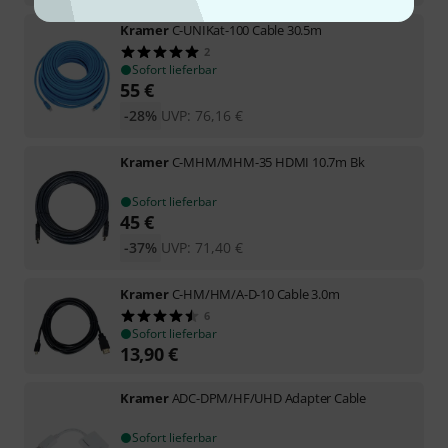
Kramer
C-UNIKat-100 Cable 30.5m
2
Sofort lieferbar
55
€
-28%
UVP:
76,16
€
Kramer
C-MHM/MHM-35 HDMI 10.7m Bk
Sofort lieferbar
45
€
-37%
UVP:
71,40
€
Kramer
C-HM/HM/A-D-10 Cable 3.0m
6
Sofort lieferbar
13,90
€
Kramer
ADC-DPM/HF/UHD Adapter Cable
Sofort lieferbar