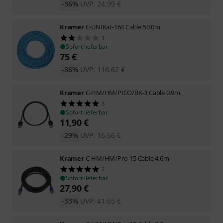
-36%
UVP:
24,99
€
Kramer
C-UNIKat-164 Cable 50.0m
1
Sofort lieferbar
75
€
-36%
UVP:
116,62
€
Kramer
C-HM/HM/PICO/BK-3 Cable 0.9m
3
Sofort lieferbar
11,90
€
-29%
UVP:
16,66
€
Kramer
C-HM/HM/Pro-15 Cable 4.6m
2
Sofort lieferbar
27,90
€
-33%
UVP:
41,65
€