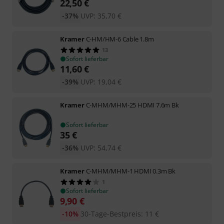
22,50
€
-37%
UVP:
35,70
€
Kramer
C-HM/HM-6 Cable 1.8m
13
Sofort lieferbar
11,60
€
-39%
UVP:
19,04
€
Kramer
C-MHM/MHM-25 HDMI 7.6m Bk
Sofort lieferbar
35
€
-36%
UVP:
54,74
€
Kramer
C-MHM/MHM-1 HDMI 0.3m Bk
1
Sofort lieferbar
9,90
€
-10%
30-Tage-Bestpreis
:
11
€