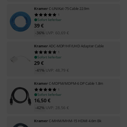
Kramer
C-UNIKat-75 Cable 22.9m
1
Sofort lieferbar
39
€
-36%
UVP:
60,69
€
Kramer
ADC-MDP/HF/UHD Adapter Cable
1
Sofort lieferbar
29
€
-41%
UVP:
48,79
€
Kramer
C-MDPM/MDPM-6 DP Cable 1.8m
1
Sofort lieferbar
16,50
€
-42%
UVP:
28,56
€
Kramer
C-MHM/MHM-15 HDMI 4.6m Bk