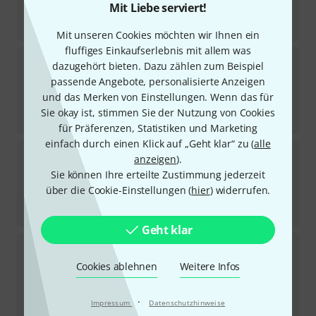
8,80
€
Mit Liebe serviert!
-43%
UVP:
15,47
€
Mit unseren Cookies möchten wir Ihnen ein
fluffiges Einkaufserlebnis mit allem was
Kramer
C-BM/BM-25 Cable 7.6m
dazugehört bieten. Dazu zählen zum Beispiel
1
passende Angebote, personalisierte Anzeigen
Sofort lieferbar
und das Merken von Einstellungen. Wenn das für
17,50
€
Sie okay ist, stimmen Sie der Nutzung von Cookies
-36%
UVP:
27,37
€
für Präferenzen, Statistiken und Marketing
einfach durch einen Klick auf „Geht klar“ zu (
alle
Kramer
C-UNIKat-328 Cable 100.0m
anzeigen
).
1
Sie können Ihre erteilte Zustimmung jederzeit
Sofort lieferbar
über die Cookie-Einstellungen (
hier
) widerrufen.
145
€
-32%
UVP:
214,20
€
Geht klar
Kramer
C-UNIKat-6 Cable 1.8m
Cookies ablehnen
Weitere Infos
Sofort lieferbar
13,50
€
·
-33%
UVP:
20,23
€
Impressum
Datenschutzhinweise