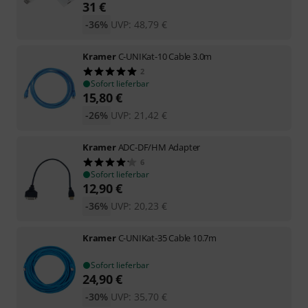
31
€
-36%
UVP:
48,79
€
Kramer
C-UNIKat-10 Cable 3.0m
2
Sofort lieferbar
15,80
€
-26%
UVP:
21,42
€
Kramer
ADC-DF/HM Adapter
6
Sofort lieferbar
12,90
€
-36%
UVP:
20,23
€
Kramer
C-UNIKat-35 Cable 10.7m
Sofort lieferbar
24,90
€
-30%
UVP:
35,70
€