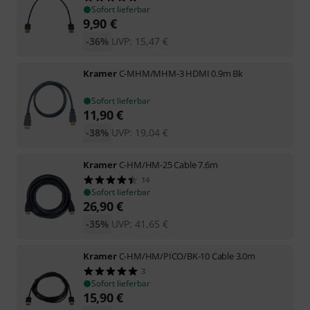
Sofort lieferbar
9,90
€
-36%
UVP:
15,47
€
Kramer
C-MHM/MHM-3 HDMI 0.9m Bk
Sofort lieferbar
11,90
€
-38%
UVP:
19,04
€
Kramer
C-HM/HM-25 Cable 7.6m
14
Sofort lieferbar
26,90
€
-35%
UVP:
41,65
€
Kramer
C-HM/HM/PICO/BK-10 Cable 3.0m
3
Sofort lieferbar
15,90
€