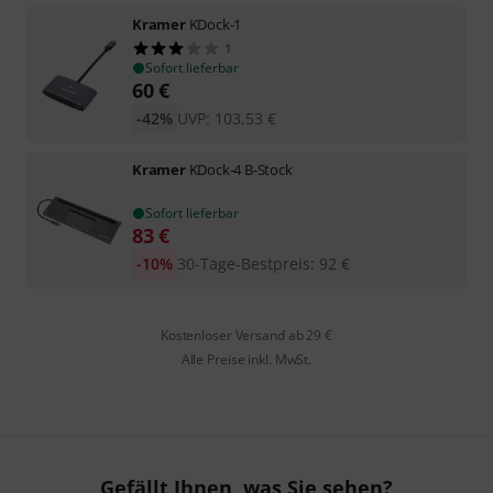
Kramer
KDock-1
1
Sofort lieferbar
60
€
-42%
UVP:
103,53
€
Kramer
KDock-4 B-Stock
Sofort lieferbar
83
€
-10%
30-Tage-Bestpreis
:
92
€
Kostenloser Versand ab 29 €
Alle Preise inkl. MwSt.
Gefällt Ihnen, was Sie sehen?