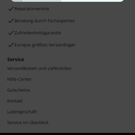
Reparaturservice
Beratung durch Fachexperten
Zufriedenheitsgarantie
Europas größtes Versandlager
Service
Versandkosten und Lieferzeiten
Hilfe-Center
Gutscheine
Kontakt
Ladengeschäft
Service im Überblick