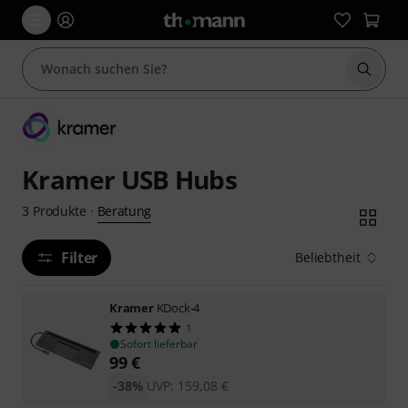
Suche 
Kramer USB Hubs
Beratung
3
Produkte
·
Filter
Beliebtheit
Kramer
KDock-4
1
Sofort lieferbar
99
€
-38%
UVP:
159,08
€