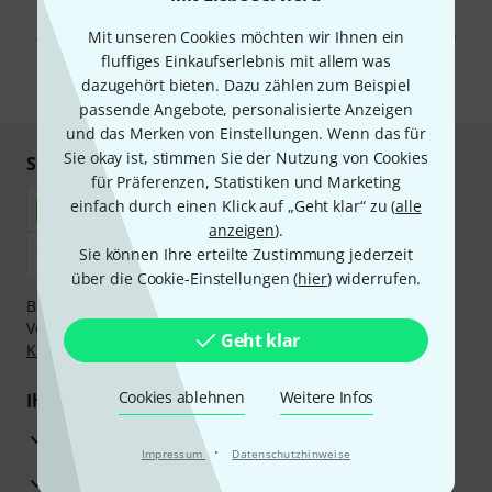
Mit Klick auf „Jetzt anmelden“ stimmen Sie dem Erhalt von E-Mail-
Werbung und einer Messung des E-Mail-Nutzungsverhaltens zu. Die
Abmeldung ist jederzeit möglich. Weitere Informationen finden Sie in
Mit unseren Cookies möchten wir Ihnen ein
unseren
Datenschutzhinweisen
.
fluffiges Einkaufserlebnis mit allem was
dazugehört bieten. Dazu zählen zum Beispiel
* Pflichtfeld
passende Angebote, personalisierte Anzeigen
und das Merken von Einstellungen. Wenn das für
Sie okay ist, stimmen Sie der Nutzung von Cookies
Sicher einkaufen & bezahlen
für Präferenzen, Statistiken und Marketing
einfach durch einen Klick auf „Geht klar“ zu (
alle
anzeigen
).
Sie können Ihre erteilte Zustimmung jederzeit
über die Cookie-Einstellungen (
hier
) widerrufen.
Bezahlen Sie vertraulich und sicher per Nachnahme,
Vorkasse, PayPal, Amazon Pay,
Klarna Sofort bezahlen
,
Geht klar
Klarna Ratenzahlung
oder Kreditkarte.
Cookies ablehnen
Weitere Infos
Ihre Vorteile
3 Jahre Thomann Garantie
·
Impressum
Datenschutzhinweise
30 Tage Money-Back-Garantie