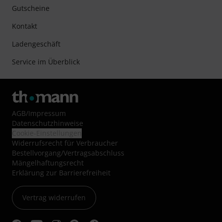
Gutscheine
Kontakt
Ladengeschäft
Service im Überblick
AGB
/
Impressum
Datenschutzhinweise
Cookie-Einstellungen
Widerrufsrecht für Verbraucher
Bestellvorgang/Vertragsabschluss
Mängelhaftungsrecht
Erklärung zur Barrierefreiheit
Vertrag widerrufen