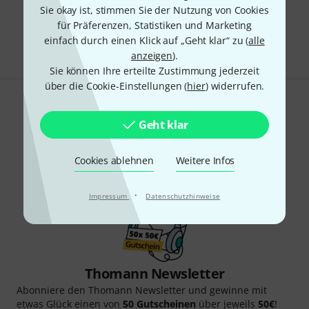
Sie okay ist, stimmen Sie der Nutzung von Cookies
Kostenloser Versand ab 29 €
für Präferenzen, Statistiken und Marketing
Alle Preise inkl. MwSt.
einfach durch einen Klick auf „Geht klar“ zu (
alle
anzeigen
).
Sie können Ihre erteilte Zustimmung jederzeit
über die Cookie-Einstellungen (
hier
) widerrufen.
Gefällt Ihnen, was Sie sehen?
Geht klar
Teilen
Hilfe & Feedback
Cookies ablehnen
Weitere Infos
·
Impressum
Datenschutzhinweise
Thomann Newsletter
Abonniere den Thomann Newsletter und gewinne mit
etwas Glück einen von
50 Gutscheinen
über jeweils
50€
!