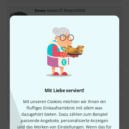
Kovax
Assilex ST Sheets K3000
Sofort lieferbar
24,90
€
Kovax
Assilex Soft Hand Pad
2
Sofort lieferbar
12,90
€
Kovax
Assilex ST Sheets K240
1
Sofort lieferbar
22,90
€
Mit Liebe serviert!
Kovax
Assilex InterfaceHandSandBlock
Mit unseren Cookies möchten wir Ihnen ein
fluffiges Einkaufserlebnis mit allem was
Kurzfristig lieferbar (2–5 Tage)
dazugehört bieten. Dazu zählen zum Beispiel
12,90
€
passende Angebote, personalisierte Anzeigen
und das Merken von Einstellungen. Wenn das für