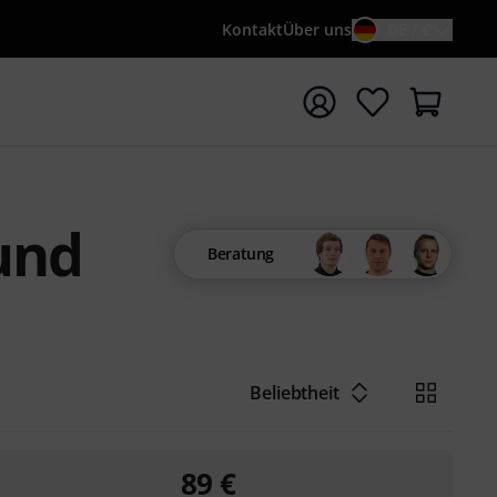
Kontakt
Über uns
DE / €
e mit Suchwort {searchTerm} starten
und
Beratung
Beliebtheit
89
€