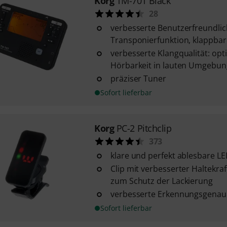
Korg
TM-70T Black
28
verbesserte Benutzerfreundlich
Transponierfunktion, klappbar
verbesserte Klangqualität: opti
Hörbarkeit in lauten Umgebu
präziser Tuner
Sofort lieferbar
Korg
PC-2 Pitchclip
373
klare und perfekt ablesbare L
Clip mit verbesserter Haltekr
zum Schutz der Lackierung
verbesserte Erkennungsgenaui
Sofort lieferbar