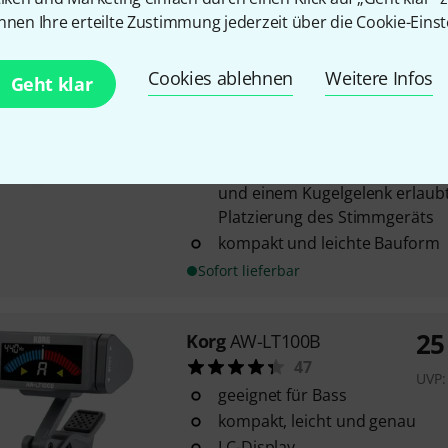
nnen Ihre erteilte Zustimmung jederzeit über die Cookie-Einst
Korg
AW-LT100M
59
Cookies ablehnen
Weitere Infos
Geht klar
geeignet für Instrumente wie K
Oboe, Fagott, Horn, Euphonium
Kontrabass
der Doppelmechanismus mit 
und einem Kugelgelenk erlaubt
Platzierung des Stimmgeräts
kompakt und leichte Bauform
Sofort lieferbar
25
Korg
AW-LT100B
47
UVP
geeignet für Bass
kompakt, leicht und genau
LC-Display