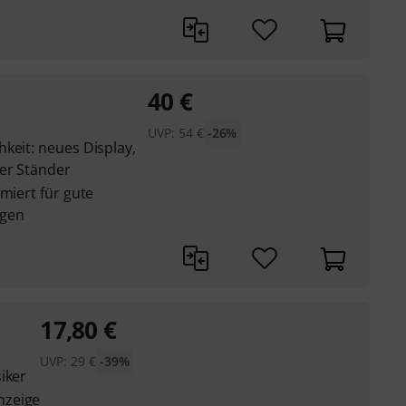
40
€
UVP:
54
€
-26%
keit: neues Display,
er Ständer
miert für gute
ngen
17,80
€
UVP:
29
€
-39%
iker
nzeige