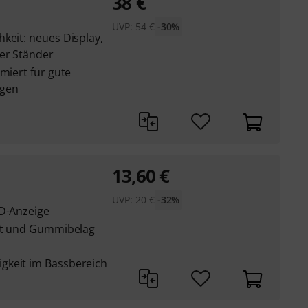
38
€
UVP:
54
€
-30%
keit: neues Display,
er Ständer
miert für gute
ngen
13,60
€
UVP:
20
€
-32%
ED-Anzeige
aft und Gummibelag
gkeit im Bassbereich