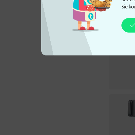
Sie kö