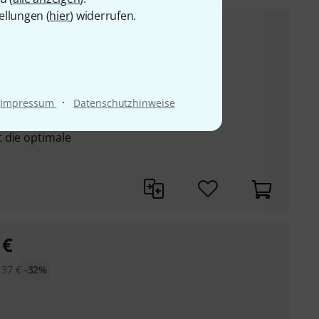
ellungen (
hier
) widerrufen.
39
€
UVP:
53
€
-26%
larinette, Saxophon,
, Tuba, Cello und
·
Impressum
Datenschutzhinweise
einem Schwenkarm
 die optimale
€
:
37
€
-32%