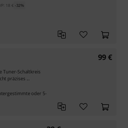
VP:
18
€
-32%
99
€
te Tuner-Schaltkreis
ht präzises ...
untergestimmte oder 5-