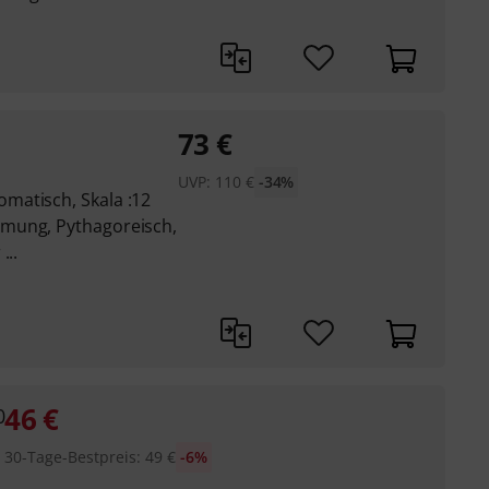
73
€
UVP:
110
€
-34%
matisch, Skala :12
mung, Pythagoreisch,
...
46
€
0
30-Tage-Bestpreis
:
49
€
-6%