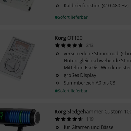
Kalibrierfunktion (410-480 Hz)
Sofort lieferbar
Korg
OT120
213
verschiedene Stimmmodi (Chro
Noten, gleichschwebende Stim
Mittelton Es/Dis, Werckmeister 
großes Display
Stimmbereich A0 bis C8
Sofort lieferbar
Korg
Sledgehammer Custom 10
119
für Gitarren und Bässe