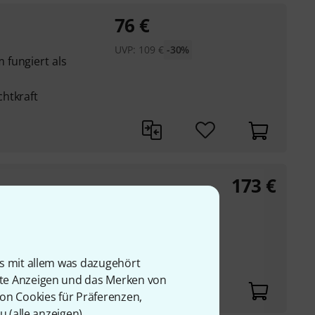
76
€
UVP:
109
€
-30%
fungiert als
htkraft
173
€
k großer "3D"-Anzeige
barer Beleuchtung
is mit allem was dazugehört
rte Anzeigen und das Merken von
von Cookies für Präferenzen,
u (
alle anzeigen
).