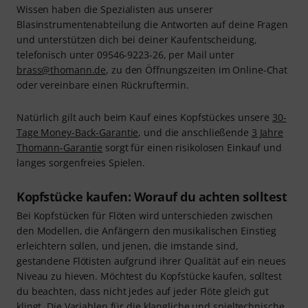
Wissen haben die Spezialisten aus unserer
Blasinstrumentenabteilung die Antworten auf deine Fragen
und unterstützen dich bei deiner Kaufentscheidung,
telefonisch unter 09546-9223-26, per Mail unter
brass@thomann.de
, zu den Öffnungszeiten im Online-Chat
oder vereinbare einen Rückruftermin.
Natürlich gilt auch beim Kauf eines Kopfstückes unsere
30-
Tage Money-Back-Garantie
, und die anschließende
3 Jahre
Thomann-Garantie
sorgt für einen risikolosen Einkauf und
langes sorgenfreies Spielen.
Kopfstücke kaufen: Worauf du achten solltest
Bei Kopfstücken für Flöten wird unterschieden zwischen
den Modellen, die Anfängern den musikalischen Einstieg
erleichtern sollen, und jenen, die imstande sind,
gestandene Flötisten aufgrund ihrer Qualität auf ein neues
Niveau zu hieven. Möchtest du Kopfstücke kaufen, solltest
du beachten, dass nicht jedes auf jeder Flöte gleich gut
klingt. Die Variablen für die klangliche und spieltechnische