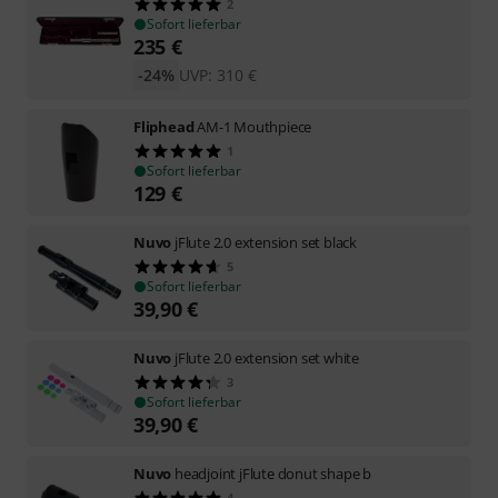
2
Sofort lieferbar
235
€
-24%
UVP:
310
€
Fliphead
AM-1 Mouthpiece
1
Sofort lieferbar
129
€
Nuvo
jFlute 2.0 extension set black
5
Sofort lieferbar
39,90
€
Nuvo
jFlute 2.0 extension set white
3
Sofort lieferbar
39,90
€
Nuvo
headjoint jFlute donut shape b
4