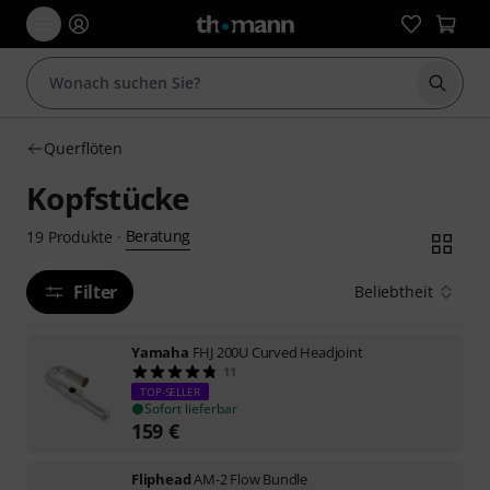
Suche 
Querflöten
Kopfstücke
Beratung
19
Produkte
·
Filter
Beliebtheit
Yamaha
FHJ 200U Curved Headjoint
11
TOP-SELLER
Sofort lieferbar
159
€
Fliphead
AM-2 Flow Bundle