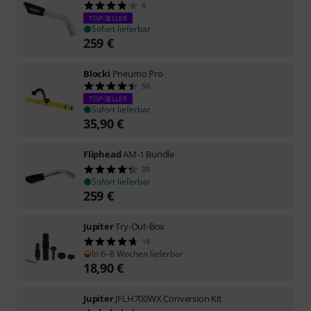
6
TOP-SELLER
Sofort lieferbar
259
€
Blocki
Pneumo Pro
50
TOP-SELLER
Sofort lieferbar
35,90
€
Fliphead
AM-1 Bundle
20
Sofort lieferbar
259
€
Jupiter
Try-Out-Box
18
In 6–8 Wochen lieferbar
18,90
€
Jupiter
JFLH700WX Conversion Kit