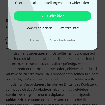
über die Cookie-Einstellungen (
hier
) widerrufen.
Geht klar
Komponenten in sinnvollem Verhältnis
zueinander
Cookies ablehnen
Weitere Infos
Bei Kopfstücken gilt, wie auch bei den Instrumenten selbst:
Je edler das Material, desto voller und runder klingt der
·
Impressum
Datenschutzhinweise
Ton
. Ob du dabei beispielsweise auf Silber, Gold oder
sonstige Legierungen setzt, sollte sich sinnvollerweise auch
im Instrument widerspiegeln. Da sollte man durchaus auf
dem Teppich bleiben und mit ehrlichen Karten spielen. Ist
das Instrument selbst aus Neusilber gefertigt, wirst du
deinen Zenit durch ein silbernes oder goldenes Mundstück
kaum wirklich erreichen. Die Komponenten sollten in einem
vernünftigen Verhältnis zueinander stehen. Schlussendlich
hilft da nur Ausprobieren. Im oberen Drittel des Kopfstücks
befindet sich das
Anblasloch
mit einem aufgelöteten
Kamin
. Der trägt die
Mundlochplatte
mit dem eigentlichen
Anblasloch
. Die Mundlochplatte kann unterschiedlich
gearbeitet sein, womit den verschiedenen Präferenzen der