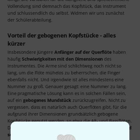
Vollendung sind demnach das Kopfstück, das Instrument
und schlussendlich du selbst. Widmen wir uns zunächst
der Schülerabteilung.
Vorteil der gebogenen Kopfstücke - alles
kürzer
Insbesondere jüngere
Anfänger auf der Querflöte
haben
häufig
Schwierigkeiten mit den Dimensionen
des
Instrumentes. Die Arme sind schlichtweg noch nicht so
lang, um die Flöte mühelos zu beherrschen, die Finger
ebenfalls nicht. Und irgendwie ist alles mindestens eine
Nummer zu groß. Genauer gesagt: eine Nummer zu lang.
Eine pragmatische Lösung kann es in solchen Fällen sein,
auf ein
gebogenes Mundstück
zurückzugreifen. Nicht zu
vergessen, dass es natürlich auch Querflöten gibt, für die
aufgrund ihrer Dimensionen grundsätzlich gebogene
Kopfstücke genutzt werden, so etwa die Alt- und Bassflöten.
Das Resultat ist, dass das Instrument insgesamt
kürzer und
somit einfach zu handhaben
ist.