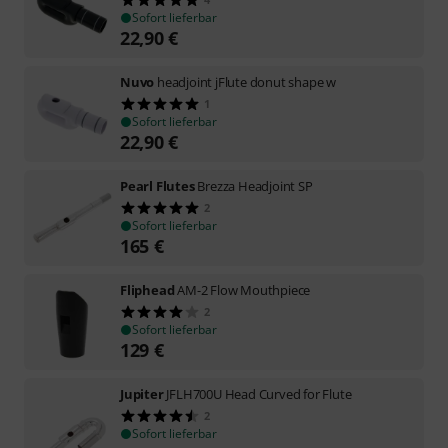
Sofort lieferbar
22,90
€
Nuvo
headjoint jFlute donut shape w
1
Sofort lieferbar
22,90
€
Pearl Flutes
Brezza Headjoint SP
2
Sofort lieferbar
165
€
Fliphead
AM-2 Flow Mouthpiece
2
Sofort lieferbar
129
€
Jupiter
JFLH700U Head Curved for Flute
2
Sofort lieferbar