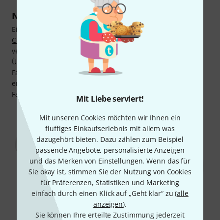
Nutze unseren kostenfreien Fachservice
Ein gutes Beispiel dafür ist das
Jupiter JFLH513S Head
Curved for Flute
, das wie das gerade Pendant komplett
versilbert ist. Bestens geeignet für noch junge Einsteiger.
Üblicherweise werden solche Querflötenköpfe von einer
Fachwerkstatt an die Querflöte angepasst. Hatten wir
erwähnt, dass wir die Anpassung als kostenfreien
Fachservice anbieten, wenn du Kopfstücke bei uns kaufst?
Mit Liebe serviert!
Mit unseren Cookies möchten wir Ihnen ein
fluffiges Einkaufserlebnis mit allem was
dazugehört bieten. Dazu zählen zum Beispiel
passende Angebote, personalisierte Anzeigen
und das Merken von Einstellungen. Wenn das für
Sie okay ist, stimmen Sie der Nutzung von Cookies
für Präferenzen, Statistiken und Marketing
einfach durch einen Klick auf „Geht klar“ zu (
alle
anzeigen
).
Sie können Ihre erteilte Zustimmung jederzeit
Yamaha FHJ 200U Flöten-Kopfstück (Art.Nr. 100526)