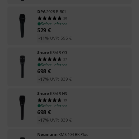
DPA
2028-B-B01
20
Sofort lieferbar
529
€
-11%
UVP:
595
€
Shure
KSM 9 CG
27
Sofort lieferbar
698
€
-17%
UVP:
839
€
Shure
KSM 9 HS
19
Sofort lieferbar
698
€
-17%
UVP:
839
€
Neumann
KMS 104 BK Plus