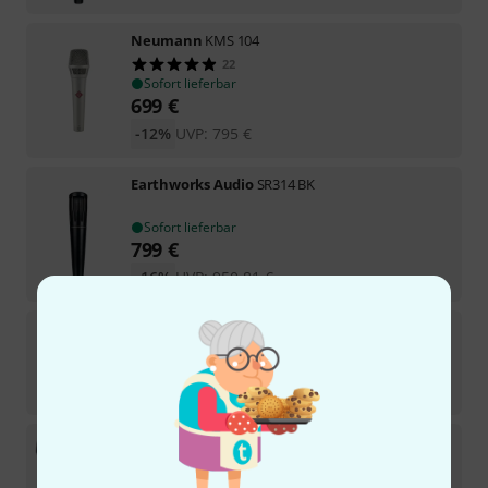
Neumann
KMS 104
22
Sofort lieferbar
699
€
-12%
UVP:
795
€
Earthworks Audio
SR314 BK
Sofort lieferbar
799
€
-16%
UVP:
950,81
€
Neumann
KMS 105 BK B-Stock
30
Sofort lieferbar
599
€
Neumann
KMS 105 BK Elegance Bundle
1
In 13–17 Wochen lieferbar