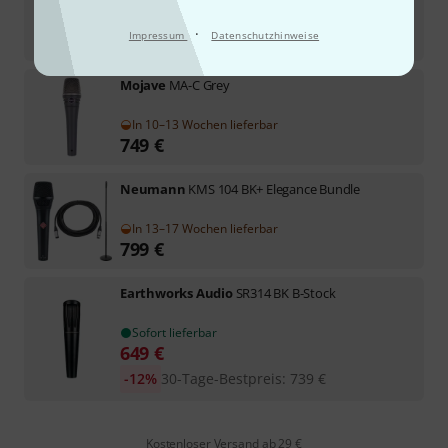
6
Sofort lieferbar
·
Impressum
Datenschutzhinweise
769
€
Mojave
MA-C Grey
In 10–13 Wochen lieferbar
749
€
Neumann
KMS 104 BK+ Elegance Bundle
In 13–17 Wochen lieferbar
799
€
Earthworks Audio
SR314 BK B-Stock
Sofort lieferbar
649
€
-12%
30-Tage-Bestpreis
:
739
€
Kostenloser Versand ab 29 €