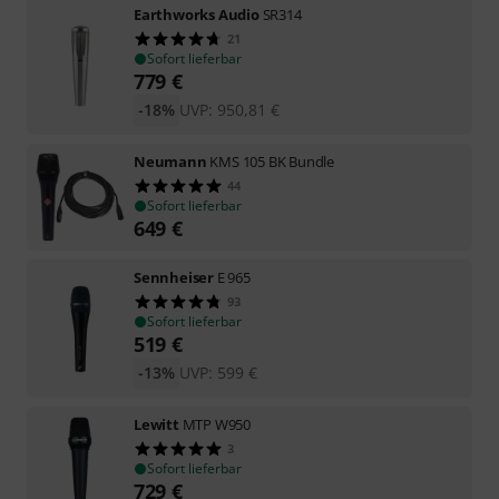
Earthworks Audio
SR314
21
Sofort lieferbar
779
€
-18%
UVP:
950,81
€
Neumann
KMS 105 BK Bundle
44
Sofort lieferbar
649
€
Sennheiser
E 965
93
Sofort lieferbar
519
€
-13%
UVP:
599
€
Lewitt
MTP W950
3
Sofort lieferbar
729
€