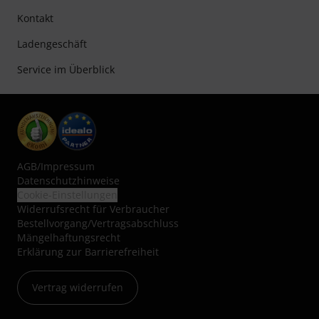
Kontakt
Ladengeschäft
Service im Überblick
AGB
/
Impressum
Datenschutzhinweise
Cookie-Einstellungen
Widerrufsrecht für Verbraucher
Bestellvorgang/Vertragsabschluss
Mängelhaftungsrecht
Erklärung zur Barrierefreiheit
Vertrag widerrufen