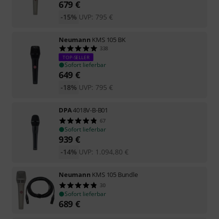
679
€
-15%
UVP:
795
€
Neumann
KMS 105 BK
338
TOP-SELLER
Sofort lieferbar
649
€
-18%
UVP:
795
€
DPA
4018V-B-B01
67
Sofort lieferbar
939
€
-14%
UVP:
1.094,80
€
Neumann
KMS 105 Bundle
30
Sofort lieferbar
689
€