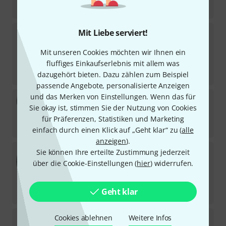
819
€
Earthworks Audio
SR314 SB BK
Mit Liebe serviert!
Sofort lieferbar
Mit unseren Cookies möchten wir Ihnen ein
777
€
fluffiges Einkaufserlebnis mit allem was
-18%
UVP:
950,81
€
dazugehört bieten. Dazu zählen zum Beispiel
passende Angebote, personalisierte Anzeigen
und das Merken von Einstellungen. Wenn das für
Neumann
KMS 104 BK Bundle
Sie okay ist, stimmen Sie der Nutzung von Cookies
6
Sofort lieferbar
für Präferenzen, Statistiken und Marketing
659
€
einfach durch einen Klick auf „Geht klar“ zu (
alle
anzeigen
).
Sennheiser
E 965 Bundle
Sie können Ihre erteilte Zustimmung jederzeit
8
über die Cookie-Einstellungen (
hier
) widerrufen.
Sofort lieferbar
555
€
Geht klar
-14%
UVP:
641,71
€
Ehrlund Microphones
EHR-H
Cookies ablehnen
Weitere Infos