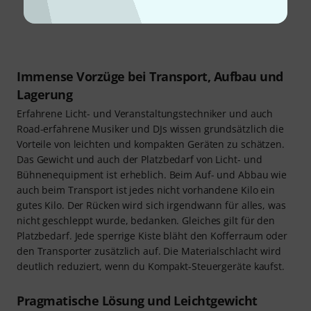
Stairville DDC-12 LCD DMX Controller (Art.Nr. 389946)
Immense Vorzüge bei Transport, Aufbau und
Lagerung
Erfahrene Licht- und Veranstaltungstechniker und auch
Road-erfahrene Musiker und DJs wissen grundsätzlich die
Vorteile von leichten und kompakten Geräten zu schätzen.
Das Gewicht und auch der Platzbedarf von Licht- und
Bühnenequipment ist erheblich. Beim Auf- und Abbau wie
auch beim Transport ist jedes nicht vorhandene Kilo ein
gutes Kilo. Der Rücken wird sich irgendwann für alles, was
nicht geschleppt wurde, bedanken. Gleiches gilt für den
Platzbedarf. Jede sperrige Kiste bläht den Kofferraum oder
den Transporter zusätzlich auf. Die Materialschlacht wird
deutlich reduziert, wenn du Kompakt-Steuergeräte kaufst.
Pragmatische Lösung und Leichtgewicht