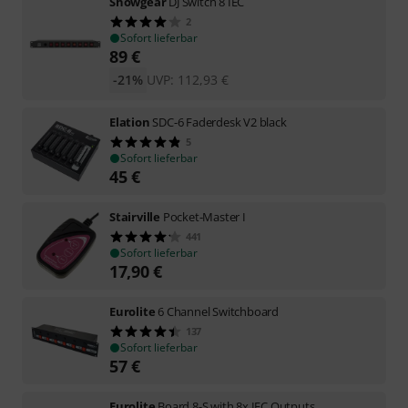
Showgear
DJ Switch 8 IEC
2
Sofort lieferbar
89
€
-21%
UVP:
112,93
€
Elation
SDC-6 Faderdesk V2 black
5
Sofort lieferbar
45
€
Stairville
Pocket-Master I
441
Sofort lieferbar
17,90
€
Eurolite
6 Channel Switchboard
137
Sofort lieferbar
57
€
Eurolite
Board 8-S with 8x IEC Outputs