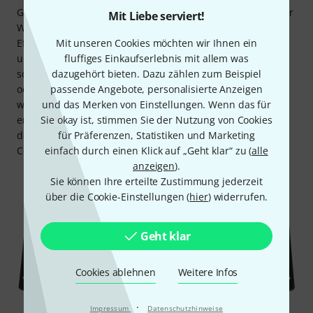
Gerade bei
mobilen DJs
und
Entertainern
steht oftmals der
Mit Liebe serviert!
Wunsch im Vordergrund, spezielle Scheinwerfer oder
Mit unseren Cookies möchten wir Ihnen ein
Effekte aus dem normalen DMX-Setup auszulagern; teils,
fluffiges Einkaufserlebnis mit allem was
um sie eben separat fahren zu können. In anderen Fällen
dazugehört bieten. Dazu zählen zum Beispiel
sollen dadurch Fehlzündungen etwa von Funkeneffekten
passende Angebote, personalisierte Anzeigen
oder Nebelmaschinen vermieden werden. Nur folgerichtig
und das Merken von Einstellungen. Wenn das für
wird dabei auf
Kompakt-Steuergeräte
gesetzt, zumal die
Sie okay ist, stimmen Sie der Nutzung von Cookies
erforderliche Funktionalität für solche Anwendungen
für Präferenzen, Statistiken und Marketing
deutlich eingeschränkt ist und keine kostspieligen DMX-
einfach durch einen Klick auf „Geht klar“ zu (
alle
Controller und DMX-Lichtsteuerpulte benötigt werden.
anzeigen
).
Sie können Ihre erteilte Zustimmung jederzeit
über die Cookie-Einstellungen (
hier
) widerrufen.
Geht klar
Cookies ablehnen
Weitere Infos
·
Impressum
Datenschutzhinweise