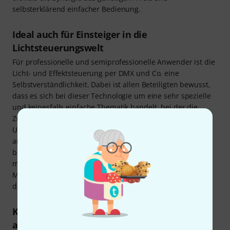
selbsterklärend einfacher Bedienung.
Ideal auch für Einsteiger in die
Lichtsteuerungswelt
Für professionelle und semiprofessionelle Anwender ist die
Licht- und Effektsteuerung per DMX und Co. eine
Selbstverständlichkeit. Dabei ist allen Beteiligten bewusst,
dass es sich bei dieser Technologie um eine sehr spezielle
und keinesfalls einfache Thematik handelt, bei der die
Zusammenhänge erst einmal verstanden werden wollen.
Und jeder hat irgendwann angefangen, sich mit den
anfangs geradezu überbordenden Informationen zu
beschäftigen. Wenn du Kompakt-Steuergeräte kaufen
möchtest, ist das gleichbedeutend mit einer guten
Möglichkeit, dich schrittweise und modular aufbauend mit
der zugrundeliegenden Technik zu beschäftigen.
Komponenten aus dem DMX-Universum
auslagern