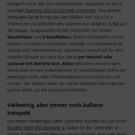
Lediglich eines der sich empfehlenden Beispiele ist der 6-
kanalige
Stairville DDC-6 LCD DMX Controller
. Das extrem
kompakte Gerät bringt bei den Maßen von 166 x 54 x
134mm ein zurückhaltendes Gewicht von lediglich 0,8kg auf
die Waage. Ausgestattet ist der Controller mit einem
Masterfader
und
6 Kanalfadern
. Zudem vorhanden ist ein
Display mit erstaunlich kleiner Anzeige. Die Bedienung ist
simpel und selbsterklärend. Besonders vorteilhaft für den
mobilen Einsatz ist, dass das Gerät
per Netzteil oder
optional mit Batterie bzw. Akku
betrieben werden kann.
Somit lässt es sich unkompliziert in unmittelbarer Nähe der
jeweiligen Licht- oder Effektkomponenten platzieren und
nutzen. Der Vorteil, wenn du solche Kompakt-Steuergeräte
kaufen willst, ist die absolute Flexibilität.
Vollwertig, aber immer noch äußerst
kompakt
Um einen vollwertigen DMX-Controller handelt es sich beim
Eurolite DMX LED Operator 4
. Dabei ist der Controller in
seiner Funktionalität bewusst eingeschränkt, was dem Preis