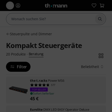
Suche 
Steuerpulte und Dimmer
Kompakt Steuergeräte
Beratung
20
Produkte
·
Filter
Beliebtheit
the t.racks
Power MS6
577
TOP-SELLER
Sofort lieferbar
45
€
Eurolite
DMX LED EASY Operator Deluxe