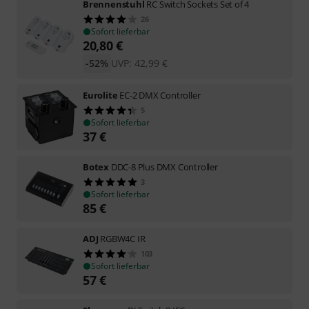
Brennenstuhl
RC Switch Sockets Set of 4
26
Sofort lieferbar
20,80
€
-52%
UVP:
42,99
€
Eurolite
EC-2 DMX Controller
5
Sofort lieferbar
37
€
Botex
DDC-8 Plus DMX Controller
3
Sofort lieferbar
85
€
ADJ
RGBW4C IR
103
Sofort lieferbar
57
€