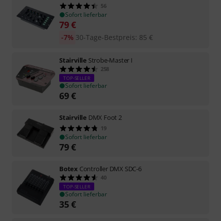
56
Sofort lieferbar
79
€
-7%
30-Tage-Bestpreis
:
85
€
Stairville
Strobe-Master I
258
TOP-SELLER
Sofort lieferbar
69
€
Stairville
DMX Foot 2
19
Sofort lieferbar
79
€
Botex
Controller DMX SDC-6
40
TOP-SELLER
Sofort lieferbar
35
€