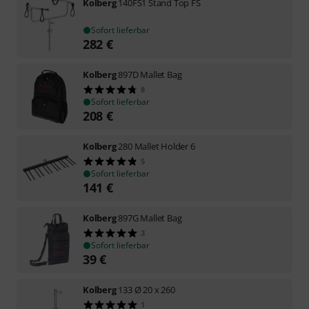
Kolberg
140FS1 Stand Top FS
Sofort lieferbar
282
€
Kolberg
897D Mallet Bag
8
Sofort lieferbar
208
€
Kolberg
280 Mallet Holder 6
5
Sofort lieferbar
141
€
Kolberg
897G Mallet Bag
3
Sofort lieferbar
39
€
Kolberg
133 Ø 20 x 260
1