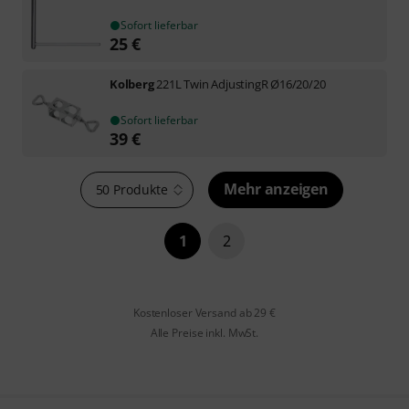
Sofort lieferbar
25
€
Kolberg
221L Twin AdjustingR Ø16/20/20
Sofort lieferbar
39
€
Mehr anzeigen
50 Produkte
1
2
Kostenloser Versand ab 29 €
Alle Preise inkl. MwSt.