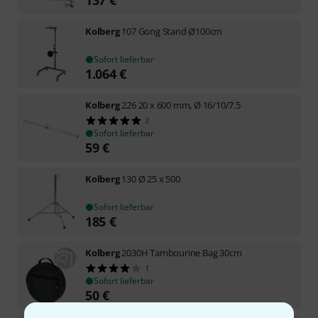
Kolberg
107 Gong Stand Ø100cm
Sofort lieferbar
1.064
€
Kolberg
226 20 x 600 mm, Ø 16/10/7.5
2
Sofort lieferbar
59
€
Kolberg
130 Ø 25 x 500
Sofort lieferbar
185
€
Kolberg
2030H Tambourine Bag 30cm
1
Sofort lieferbar
50
€