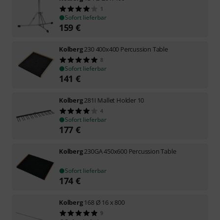
1
Sofort lieferbar
159
€
Kolberg
230 400x400 Percussion Table
8
Sofort lieferbar
141
€
Kolberg
281I Mallet Holder 10
4
Sofort lieferbar
177
€
Kolberg
230GA 450x600 Percussion Table
Sofort lieferbar
174
€
Kolberg
168 Ø 16 x 800
9