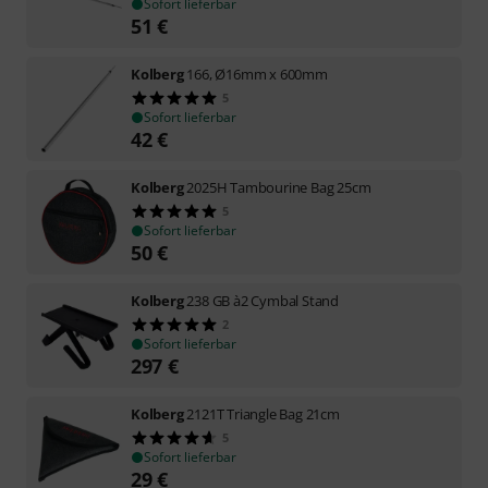
Sofort lieferbar
51
€
Kolberg
166, Ø16mm x 600mm
5
Sofort lieferbar
42
€
Kolberg
2025H Tambourine Bag 25cm
5
Sofort lieferbar
50
€
Kolberg
238 GB à2 Cymbal Stand
2
Sofort lieferbar
297
€
Kolberg
2121T Triangle Bag 21cm
5
Sofort lieferbar
29
€