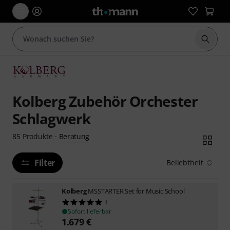
Suche 
Kolberg Zubehör Orchester
Schlagwerk
Beratung
85
Produkte
·
Filter
Beliebtheit
Kolberg
MSSTARTER Set for Music School
1
Sofort lieferbar
1.679
€