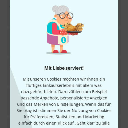
Kolberg
224 20 x 450 mm, Ø 16/10
1
Sofort lieferbar
54
€
Kolberg
242 Triangle Holder
5
Sofort lieferbar
14
€
Kolberg
225XR10 CS Xenakis
Mit Liebe serviert!
Sofort lieferbar
Mit unseren Cookies möchten wir Ihnen ein
212
€
fluffiges Einkaufserlebnis mit allem was
dazugehört bieten. Dazu zählen zum Beispiel
Kolberg
MSX Gong Stand Ø85cm
passende Angebote, personalisierte Anzeigen
Sofort lieferbar
und das Merken von Einstellungen. Wenn das für
890
€
Sie okay ist, stimmen Sie der Nutzung von Cookies
für Präferenzen, Statistiken und Marketing
Kolberg
164 Ø 16 x 400
einfach durch einen Klick auf „Geht klar“ zu (
alle