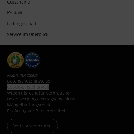
Gutscheine
Kontakt
Ladengeschäft
Service im Überblick
AGB
/
Impressum
Datenschutzhinweise
Cookie-Einstellungen
Widerrufsrecht für Verbraucher
Bestellvorgang/Vertragsabschluss
Mängelhaftungsrecht
Erklärung zur Barrierefreiheit
Vertrag widerrufen