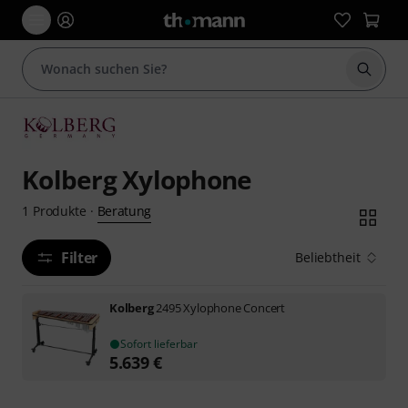
Suche 
Kolberg Xylophone
Beratung
1
Produkte
·
Filter
Beliebtheit
Kolberg
2495 Xylophone Concert
Sofort lieferbar
5.639
€