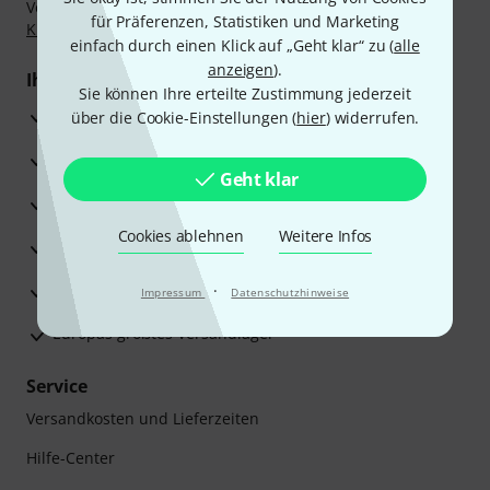
Vorkasse, PayPal, Amazon Pay,
Klarna Sofort bezahlen
,
für Präferenzen, Statistiken und Marketing
Klarna Ratenzahlung
oder Kreditkarte.
einfach durch einen Klick auf „Geht klar“ zu (
alle
anzeigen
).
Ihre Vorteile
Sie können Ihre erteilte Zustimmung jederzeit
3 Jahre Thomann Garantie
über die Cookie-Einstellungen (
hier
) widerrufen.
30 Tage Money-Back-Garantie
Geht klar
Reparaturservice
Cookies ablehnen
Weitere Infos
Beratung durch Fachexperten
Zufriedenheitsgarantie
·
Impressum
Datenschutzhinweise
Europas größtes Versandlager
Service
Versandkosten und Lieferzeiten
Hilfe-Center