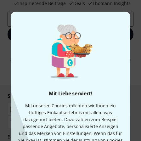
Inspirierende Beiträge
Deals
Thomann Insights
E-Mail-Adresse
*
Jetzt anmelden
Mit Klick auf „Jetzt anmelden“ stimmen Sie dem Erhalt von E-Mail-
Werbung und einer Messung des E-Mail-Nutzungsverhaltens zu. Die
Abmeldung ist jederzeit möglich. Weitere Informationen finden Sie in
unseren
Datenschutzhinweisen
.
* Pflichtfeld
Mit Liebe serviert!
Sicher einkaufen & bezahlen
Mit unseren Cookies möchten wir Ihnen ein
fluffiges Einkaufserlebnis mit allem was
dazugehört bieten. Dazu zählen zum Beispiel
passende Angebote, personalisierte Anzeigen
und das Merken von Einstellungen. Wenn das für
Bezahlen Sie vertraulich und sicher per Nachnahme,
Sie okay ist, stimmen Sie der Nutzung von Cookies