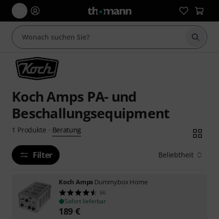
Suche 
Koch Amps PA- und
Beschallungsequipment
Beratung
1
Produkte
·
Filter
Beliebtheit
Koch Amps
Dummybox Home
66
Sofort lieferbar
189
€