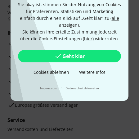
Sie okay ist, stimmen Sie der Nutzung von Cookies
Bezahlen Sie vertraulich und sicher per Nachnahme,
für Präferenzen, Statistiken und Marketing
Vorkasse, PayPal, Amazon Pay,
Klarna Sofort bezahlen
,
einfach durch einen Klick auf „Geht klar“ zu (
alle
Klarna Ratenzahlung
oder Kreditkarte.
anzeigen
).
Sie können Ihre erteilte Zustimmung jederzeit
Ihre Vorteile
über die Cookie-Einstellungen (
hier
) widerrufen.
3 Jahre Thomann Garantie
30 Tage Money-Back-Garantie
Geht klar
Reparaturservice
Cookies ablehnen
Weitere Infos
Beratung durch Fachexperten
·
Impressum
Datenschutzhinweise
Zufriedenheitsgarantie
Europas größtes Versandlager
Service
Versandkosten und Lieferzeiten