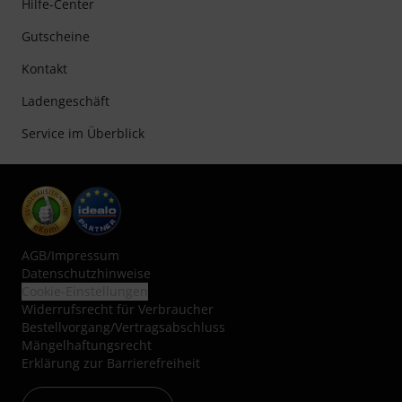
Hilfe-Center
Gutscheine
Kontakt
Ladengeschäft
Service im Überblick
AGB
/
Impressum
Datenschutzhinweise
Cookie-Einstellungen
Widerrufsrecht für Verbraucher
Bestellvorgang/Vertragsabschluss
Mängelhaftungsrecht
Erklärung zur Barrierefreiheit