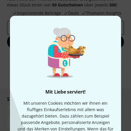
etwas Glück einen von
50 Gutscheinen
über jeweils
50€
!
Inspirierende Beiträge
Deals
Thomann Insights
E-Mail-Adresse
*
Jetzt anmelden
Mit Klick auf „Jetzt anmelden“ stimmen Sie dem Erhalt von E-Mail-
Werbung und einer Messung des E-Mail-Nutzungsverhaltens zu. Die
Abmeldung ist jederzeit möglich. Weitere Informationen finden Sie in
unseren
Datenschutzhinweisen
.
* Pflichtfeld
Mit Liebe serviert!
Sicher einkaufen & bezahlen
Mit unseren Cookies möchten wir Ihnen ein
fluffiges Einkaufserlebnis mit allem was
dazugehört bieten. Dazu zählen zum Beispiel
passende Angebote, personalisierte Anzeigen
und das Merken von Einstellungen. Wenn das für