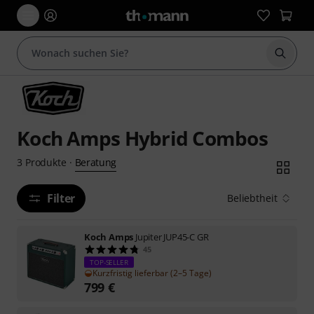
Suche 
Koch Amps Hybrid Combos
Beratung
3
Produkte
·
Filter
Beliebtheit
Koch Amps
Jupiter JUP45-C GR
45
TOP-SELLER
Kurzfristig lieferbar (2–5 Tage)
799
€