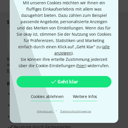
Mit unseren Cookies möchten wir Ihnen ein
* Pflichtfeld
fluffiges Einkaufserlebnis mit allem was
dazugehört bieten. Dazu zählen zum Beispiel
Sicher einkaufen & bezahlen
passende Angebote, personalisierte Anzeigen
und das Merken von Einstellungen. Wenn das für
Sie okay ist, stimmen Sie der Nutzung von Cookies
für Präferenzen, Statistiken und Marketing
einfach durch einen Klick auf „Geht klar“ zu (
alle
anzeigen
).
Bezahlen Sie vertraulich und sicher per Nachnahme,
Sie können Ihre erteilte Zustimmung jederzeit
Vorkasse, PayPal, Amazon Pay,
Klarna Sofort bezahlen
,
über die Cookie-Einstellungen (
hier
) widerrufen.
Klarna Ratenzahlung
oder Kreditkarte.
Geht klar
Ihre Vorteile
3 Jahre Thomann Garantie
Cookies ablehnen
Weitere Infos
30 Tage Money-Back-Garantie
·
Impressum
Datenschutzhinweise
Reparaturservice
Beratung durch Fachexperten