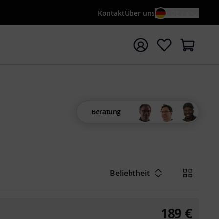
Kontakt
Über uns
DE / €
e mit Suchwort {searchTerm} starten
Beratung
Beliebtheit
189
€