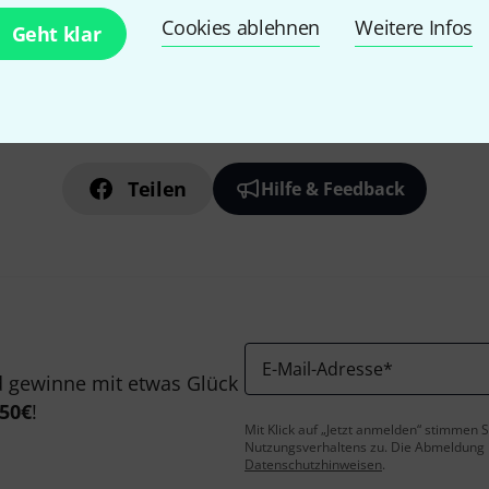
Cookies ablehnen
Weitere Infos
Geht klar
Gefällt Ihnen, was Sie sehen?
Teilen
Hilfe & Feedback
E-Mail-Adresse
*
 gewinne mit etwas Glück
50€
!
Mit Klick auf „Jetzt anmelden“ stimmen
Nutzungsverhaltens zu. Die Abmeldung is
Datenschutzhinweisen
.