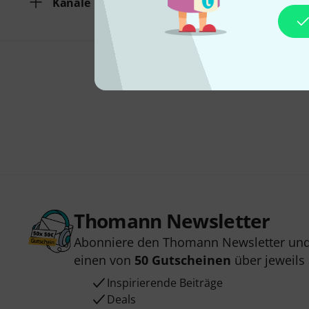
Kanäle
Thomann Newsletter
Abonniere den Thomann Newsletter und
einen von
50 Gutscheinen
über jeweils
Inspirierende Beiträge
Deals