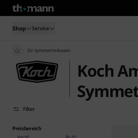
Shop
Service
DI/ Symmetrierboxen
Koch Am
Symmet
Filter
Preisbereich
Von (€)
Bis (€)