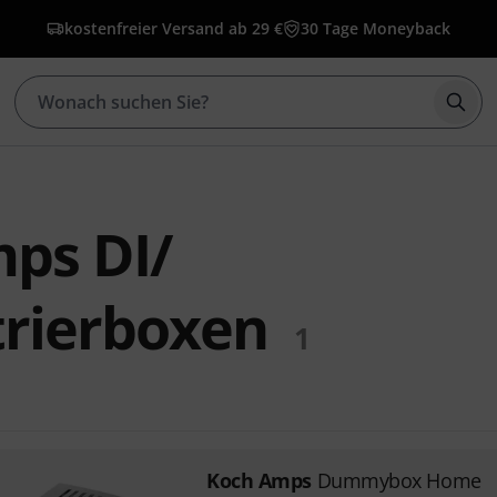
kostenfreier Versand ab 29 €
30 Tage Moneyback
Such
ps DI/
rierboxen
1
Koch Amps
Dummybox Home