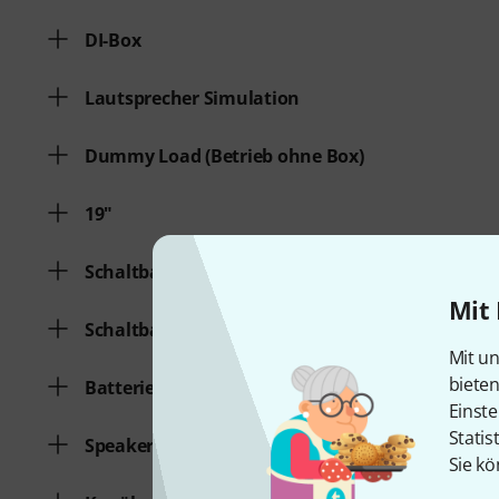
DI-Box
Lautsprecher Simulation
Dummy Load (Betrieb ohne Box)
19"
Schaltbarer Pad
Mit 
Schaltbarer Gnd/Lift
Mit un
biete
Batteriespeisung
Einste
Statis
Speaker Simulation
Sie kö