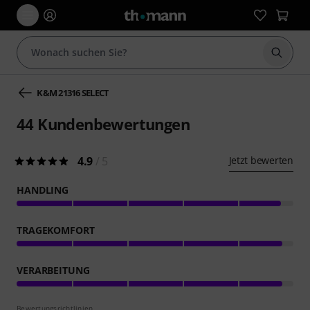
Suche 
K&M 21316 SELECT
44
Kundenbewertungen
4.9
/ 5
Jetzt bewerten
HANDLING
TRAGEKOMFORT
VERARBEITUNG
Bewertungsrichtlinien