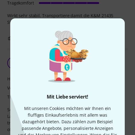
Tragekomfort
Wirkt sehr stabil. Transportiere damit die K&M 21435
Stative bisher problemlos.
0
0
BEWERTUNG MELDEN
Top! universell, gut verarbeitet und praktisch
K
KSOT 23.07.2024
Handling
Verarbeitung
Mit Liebe serviert!
Tragekomfort
Mit unseren Cookies möchten wir Ihnen ein
Sehr robustes Material, wirklich ideal um
fluffiges Einkaufserlebnis mit allem was
Lautsprecherständer, Distanzstangen, etc. sicher zu
dazugehört bieten. Dazu zählen zum Beispiel
transportieren und zu lagern. Wir haben sie bis jetzt sehr
passende Angebote, personalisierte Anzeigen
oft im Einsatz und das Material hält und sieht aus wie neu!
und das Merken von Einstellungen. Wenn das für