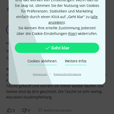
Sie okay ist, stimmen Sie der Nutzung von Cookies
0
0
BEWERTUNG MELDEN
für Präferenzen, Statistiken und Marketing
einfach durch einen Klick auf „Geht klar“ zu (
alle
anzeigen
).
Super Schutz für die Stative
Sie können Ihre erteilte Zustimmung jederzeit
KS
K&K Sound&Light 27.06.2026
über die Cookie-Einstellungen (
hier
) widerrufen.
Handling
Geht klar
Verarbeitung
Tragekomfort
Cookies ablehnen
Weitere Infos
Wir hatten die Stative bisher immer ohne eine solche Hülle
·
in ein Case gelegt. Daher hatten die Stative dann auch über
Impressum
Datenschutzhinweise
die Zeit einige Macken bekommen. Wir haben nun die
Tasche gekauft und würden sie immer wieder kaufen. Die
Stative sind da drin geschützt. Die Tasche ist sehr wertig.
Also klare Kaufempfehlung
0
0
BEWERTUNG MELDEN