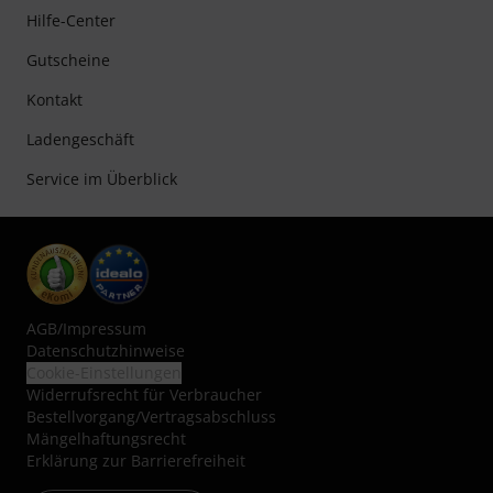
Hilfe-Center
Gutscheine
Kontakt
Ladengeschäft
Service im Überblick
AGB
/
Impressum
Datenschutzhinweise
Cookie-Einstellungen
Widerrufsrecht für Verbraucher
Bestellvorgang/Vertragsabschluss
Mängelhaftungsrecht
Erklärung zur Barrierefreiheit