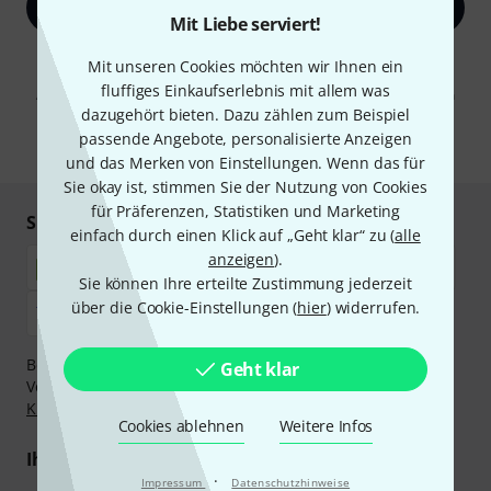
Jetzt anmelden
Mit Liebe serviert!
Mit Klick auf „Jetzt anmelden“ stimmen Sie dem Erhalt von E-Mail-
Mit unseren Cookies möchten wir Ihnen ein
Werbung und einer Messung des E-Mail-Nutzungsverhaltens zu. Die
fluffiges Einkaufserlebnis mit allem was
Abmeldung ist jederzeit möglich. Weitere Informationen finden Sie in
unseren
Datenschutzhinweisen
.
dazugehört bieten. Dazu zählen zum Beispiel
passende Angebote, personalisierte Anzeigen
* Pflichtfeld
und das Merken von Einstellungen. Wenn das für
Sie okay ist, stimmen Sie der Nutzung von Cookies
für Präferenzen, Statistiken und Marketing
Sicher einkaufen & bezahlen
einfach durch einen Klick auf „Geht klar“ zu (
alle
anzeigen
).
Sie können Ihre erteilte Zustimmung jederzeit
über die Cookie-Einstellungen (
hier
) widerrufen.
Bezahlen Sie vertraulich und sicher per Nachnahme,
Geht klar
Vorkasse, PayPal, Amazon Pay,
Klarna Sofort bezahlen
,
Klarna Ratenzahlung
oder Kreditkarte.
Cookies ablehnen
Weitere Infos
Ihre Vorteile
·
Impressum
Datenschutzhinweise