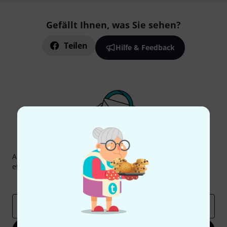
Gefällt Ihnen, was Sie sehen?
Teilen
Hilfe & Feedback
Thomann Newsletter
Abonniere den Thomann Newsletter und gewinne mit
etwas Glück einen von
50 Gutscheinen
über jeweils
50€
!
Inspirierende Beiträge
Deals
Thomann Insights
E-Mail-Adresse
*