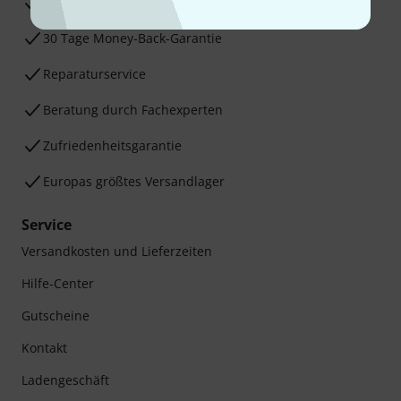
3 Jahre Thomann Garantie
30 Tage Money-Back-Garantie
Reparaturservice
Beratung durch Fachexperten
Zufriedenheitsgarantie
Europas größtes Versandlager
Service
Versandkosten und Lieferzeiten
Hilfe-Center
Gutscheine
Kontakt
Ladengeschäft