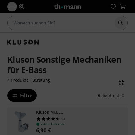
Suche 
Kluson Sonstige Mechaniken
für E-Bass
Beratung
4
Produkte
·
Filter
Beliebtheit
Kluson
MKBLC
98
Sofort lieferbar
6,90
€