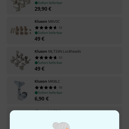
Sofort lieferbar
29,90
€
Kluson
M6V0C
55
Sofort lieferbar
49
€
Kluson
MLT33N Lockheads
93
Sofort lieferbar
49
€
Kluson
MKBLC
98
Sofort lieferbar
6,90
€
Kluson
MKBRC
90
Sofort lieferbar
6,90
€