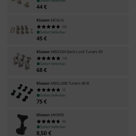
Sofort lieferbar
44
€
Kluson
MC6LN
282
Sofort lieferbar
45
€
Kluson
MBG33N Back Lock Tuners 90
133
Sofort lieferbar
68
€
Kluson
MBSL6RB Tuners 6R B
25
Sofort lieferbar
75
€
Kluson
MKBRB
80
Sofort lieferbar
8,50
€