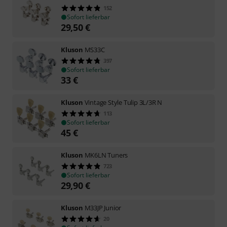
152
Sofort lieferbar
29,50
€
Kluson
MS33C
397
Sofort lieferbar
33
€
Kluson
Vintage Style Tulip 3L/3R N
113
Sofort lieferbar
45
€
Kluson
MK6LN Tuners
723
Sofort lieferbar
29,90
€
Kluson
M33JP Junior
20