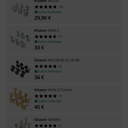
Kluson
MG33C
139
Sofort lieferbar
29,90
€
Kluson
MS6LC
97
Sofort lieferbar
33
€
Kluson
MG33B 90 3L/3R BK
98
Sofort lieferbar
36
€
Kluson
MK6LG Tuners
70
Sofort lieferbar
45
€
Kluson
MK6RN
91