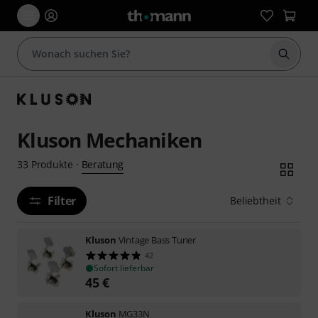
Suche 
Kluson Mechaniken
Beratung
33
Produkte
·
Filter
Beliebtheit
Kluson
Vintage Bass Tuner
42
Sofort lieferbar
45
€
Kluson
MG33N