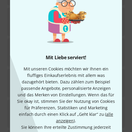
Kluson
MKBLB
97
Sofort lieferbar
8,50
€
Kluson
Vintage Lockheads MLV6LG
45
Sofort lieferbar
Mit Liebe serviert!
69
€
Mit unseren Cookies möchten wir Ihnen ein
Kluson
MG33G 90 3L/3R GD
fluffiges Einkaufserlebnis mit allem was
10
dazugehört bieten. Dazu zählen zum Beispiel
Sofort lieferbar
passende Angebote, personalisierte Anzeigen
55
€
und das Merken von Einstellungen. Wenn das für
Sie okay ist, stimmen Sie der Nutzung von Cookies
Kluson
MLK6LN Lockheads
für Präferenzen, Statistiken und Marketing
198
einfach durch einen Klick auf „Geht klar“ zu (
alle
Sofort lieferbar
anzeigen
).
49
€
Sie können Ihre erteilte Zustimmung jederzeit