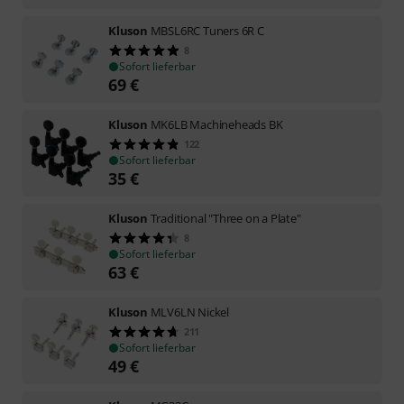
Kluson
MBSL6RC Tuners 6R C
8
Sofort lieferbar
69
€
Kluson
MK6LB Machineheads BK
122
Sofort lieferbar
35
€
Kluson
Traditional "Three on a Plate"
8
Sofort lieferbar
63
€
Kluson
MLV6LN Nickel
211
Sofort lieferbar
49
€