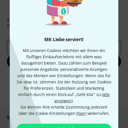
Thomann Newsletter
Abonniere den Thomann Newsletter und gewinne mit
etwas Glück einen von
50 Gutscheinen
über jeweils
50€
!
Inspirierende Beiträge
Deals
Thomann Insights
Mit Liebe serviert!
E-Mail-Adresse
*
Mit unseren Cookies möchten wir Ihnen ein
fluffiges Einkaufserlebnis mit allem was
Jetzt anmelden
dazugehört bieten. Dazu zählen zum Beispiel
passende Angebote, personalisierte Anzeigen
Mit Klick auf „Jetzt anmelden“ stimmen Sie dem Erhalt von E-Mail-
und das Merken von Einstellungen. Wenn das für
Werbung und einer Messung des E-Mail-Nutzungsverhaltens zu. Die
Sie okay ist, stimmen Sie der Nutzung von Cookies
Abmeldung ist jederzeit möglich. Weitere Informationen finden Sie in
für Präferenzen, Statistiken und Marketing
unseren
Datenschutzhinweisen
.
einfach durch einen Klick auf „Geht klar“ zu (
alle
* Pflichtfeld
anzeigen
).
Sie können Ihre erteilte Zustimmung jederzeit
über die Cookie-Einstellungen (
hier
) widerrufen.
Sicher einkaufen & bezahlen