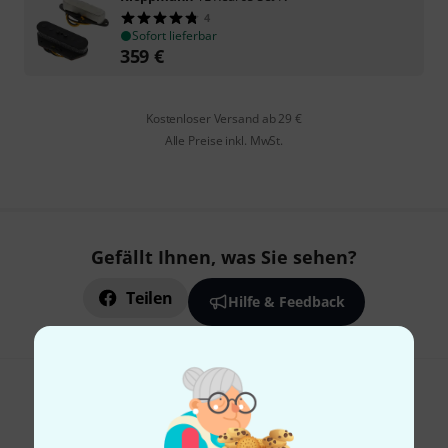
4
Sofort lieferbar
359
€
Kostenloser Versand ab 29 €
Alle Preise inkl. MwSt.
Gefällt Ihnen, was Sie sehen?
Teilen
Hilfe & Feedback