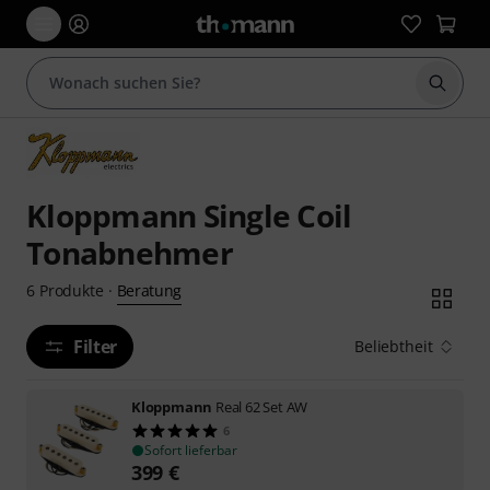
Suche 
Kloppmann Single Coil
Tonabnehmer
Beratung
6
Produkte
·
Filter
Beliebtheit
Kloppmann
Real 62 Set AW
6
Sofort lieferbar
399
€