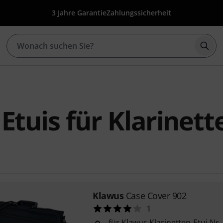
3 Jahre Garantie
Zahlungssicherheit
Such
Etuis für Klarinett
Klawus
Case Cover 902
1
für Klawus Klarinetten-Etui Nr. 