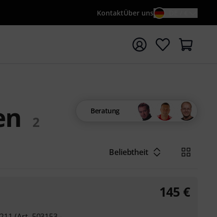
Kontakt
Über uns
DE / €
e mit Suchwort {searchTerm} starten
en
Beratung
2
Beliebtheit
145
€
211 (Art. 503153 -