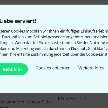
Liebe serviert!
seren Cookies möchten wir Ihnen ein fluffiges Einkaufserlebn
n. Dazu zählen zum Beispiel passende Angebote, personalisie
Gefällt Ihnen, was Sie sehen?
llungen. Wenn das für Sie okay ist, stimmen Sie der Nutzung 
tiken und Marketing einfach durch einen Klick auf „Geht klar“ z
nnen Ihre erteilte Zustimmung jederzeit über die Cookie-Einst
Teilen
Hilfe & Feedback
Cookies ablehnen
Weitere Infos
Geht klar
E-Mail-Adresse
*
 gewinne mit etwas Glück