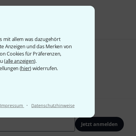
is mit allem was dazugehört
rte Anzeigen und das Merken von
von Cookies für Präferenzen,
u (
alle anzeigen
).
ellungen (
hier
) widerrufen.
·
Impressum
Datenschutzhinweise
Jetzt anmelden