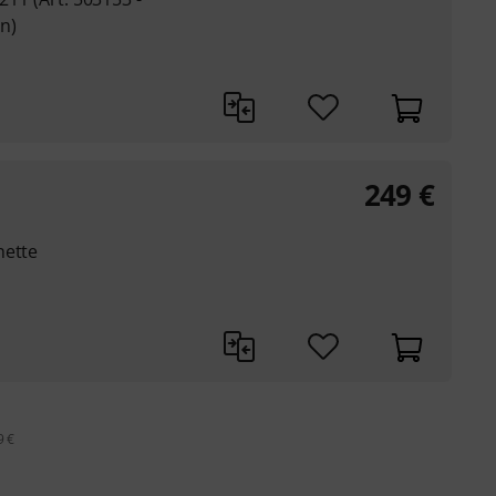
n)
249
€
nette
9 €