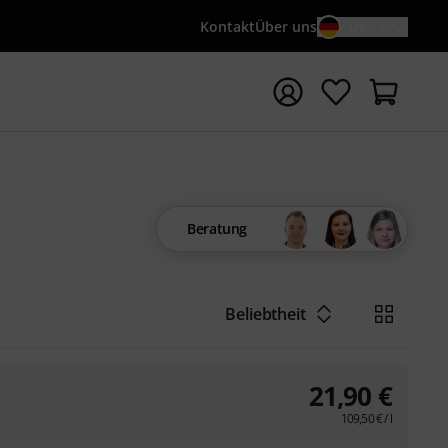
Kontakt
Über uns
DE / €
e mit Suchwort {searchTerm} starten
Beratung
Beliebtheit
21,90
€
109,50
€
/ l