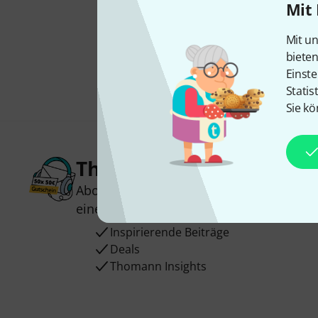
Mit 
Mit un
biete
Einste
Statis
Sie kö
Thomann Newsletter
Abonniere den Thomann Newsletter und
einen von
50 Gutscheinen
über jeweils
Inspirierende Beiträge
Deals
Thomann Insights