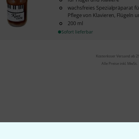
wachsfreies Spezialpräparat fü
Pflege von Klavieren, Flügeln u
200 ml
Sofort lieferbar
Kostenloser Versand ab 2
Alle Preise inkl. MwSt.