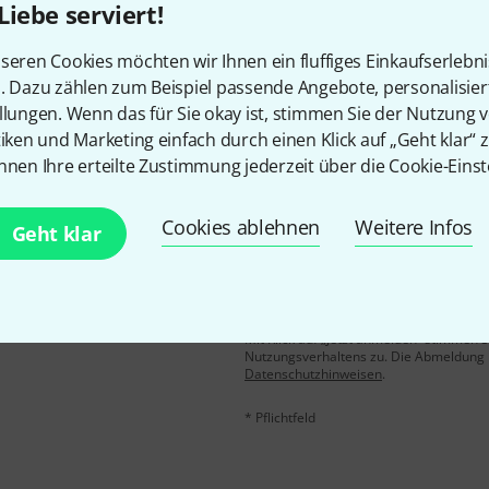
Liebe serviert!
Gefällt Ihnen, was Sie sehen?
seren Cookies möchten wir Ihnen ein fluffiges Einkaufserlebn
n. Dazu zählen zum Beispiel passende Angebote, personalisie
Teilen
Hilfe & Feedback
llungen. Wenn das für Sie okay ist, stimmen Sie der Nutzung 
tiken und Marketing einfach durch einen Klick auf „Geht klar“ z
nnen Ihre erteilte Zustimmung jederzeit über die Cookie-Einst
Cookies ablehnen
Weitere Infos
Geht klar
E-Mail-Adresse
*
 gewinne mit etwas Glück
50€
!
Mit Klick auf „Jetzt anmelden“ stimmen
Nutzungsverhaltens zu. Die Abmeldung is
Datenschutzhinweisen
.
* Pflichtfeld