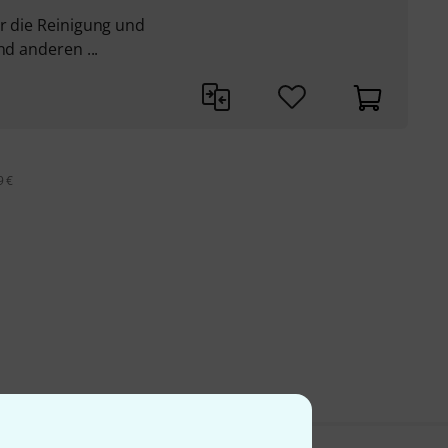
r die Reinigung und
nd anderen ...
9 €