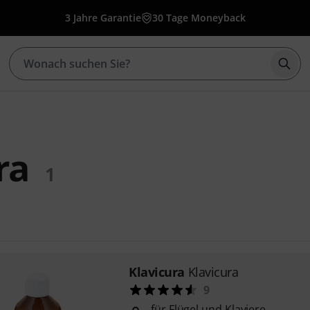
3 Jahre Garantie
30 Tage Moneyback
Such
ra
1
Klavicura
Klavicura
9
für Flügel und Klaviere