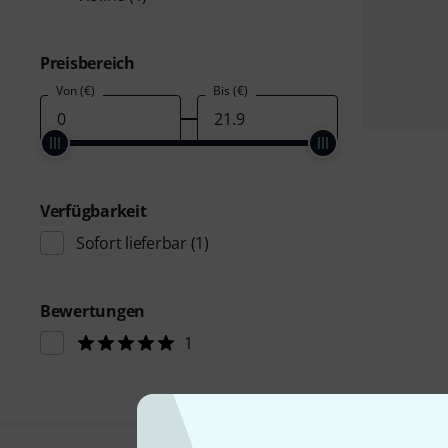
Preisbereich
Von (€)
Bis (€)
Verfügbarkeit
Sofort lieferbar
(1)
Bewertungen
1