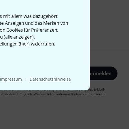
is mit allem was dazugehört
rte Anzeigen und das Merken von
von Cookies für Präferenzen,
u (
alle anzeigen
).
ellungen (
hier
) widerrufen.
Jetzt anmelden
·
Impressum
Datenschutzhinweise
 Sie dem Erhalt von E-Mail-Werbung und einer Messung des E-Mail-
t jederzeit möglich. Weitere Informationen finden Sie in unseren