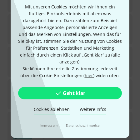
15
€
Mit unseren Cookies möchten wir Ihnen ein
fluffiges Einkaufserlebnis mit allem was
Schott
Hindemith Sonate Posaune
dazugehört bieten. Dazu zählen zum Beispiel
passende Angebote, personalisierte Anzeigen
Sofort lieferbar
und das Merken von Einstellungen. Wenn das für
19,50
€
Sie okay ist, stimmen Sie der Nutzung von Cookies
für Präferenzen, Statistiken und Marketing
Rubank Publications
Selected Duets for
einfach durch einen Klick auf „Geht klar“ zu (
alle
Trombone 2
anzeigen
).
Sofort lieferbar
Sie können Ihre erteilte Zustimmung jederzeit
14,99
€
über die Cookie-Einstellungen (
hier
) widerrufen.
International Music Company
Telemann Sonate
TWV 41:f1
Geht klar
Sofort lieferbar
13,50
€
Cookies ablehnen
Weitere Infos
Breitkopf & Härtel
Müller Concertino
Bassposaune
·
Impressum
Datenschutzhinweise
Sofort lieferbar
22,50
€