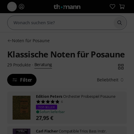
Suche 
Noten für Posaune
Klassische Noten für Posaune
Beratung
29
Produkte
·
Filter
Beliebtheit
Edition Peters
Orchester Probespiel Posaune
6
TOP-SELLER
Sofort lieferbar
27,95
€
Carl Fischer
Compatible Trios Bass Instr.