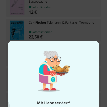
Bassposaune
Sofort lieferbar
12
€
Carl Fischer
Telemann 12 Fantasien Trombone
Sofort lieferbar
22,50
€
Henle Verlag
Saint-Saëns Cavatine op.144
Sofort lieferbar
15,50
€
Carl Fischer
Compatible Quartets Bass Instr
Sofort lieferbar
20,50
€
Henle Verlag
Guilmant Morceau Symphonique
Mit Liebe serviert!
Sofort lieferbar