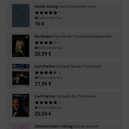
Henle Verlag
David Concertino op.4
1
Sofort lieferbar
16
€
De Haske
Play Händel Trombone/Euphonium
1
Sofort lieferbar
25,99
€
Carl Fischer
Festival Classics Trombone
4
Sofort lieferbar
21,95
€
Carl Fischer
14 Duets For Trombone
1
Sofort lieferbar
25,50
€
Zimmermann Verlag
Sachse Konzert