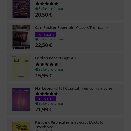
1
Sofort lieferbar
20,50
€
Carl Fischer
Repertoire Classics Trombone
TOP-SELLER
Sofort lieferbar
22,50
€
Edition Peters
Cage 4'33''
2
Sofort lieferbar
15,95
€
Hal Leonard
101 Classical Themes Trombone
4
TOP-SELLER
Sofort lieferbar
21,99
€
Rubank Publications
Selected Duets for
Trombone 1