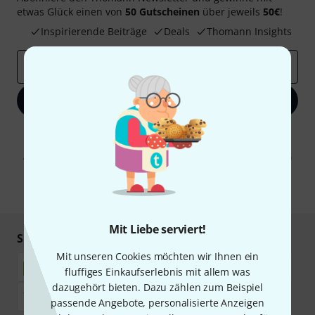
etwas Glück einen von
50 Gutscheinen
über jeweils
50€
!
Inspirierende Beiträge
Deals
Thomann Insights
E-Mail-Adresse
*
Jetzt anmelden
Mit Klick auf „Jetzt anmelden“ stimmen Sie dem Erhalt von E-Mail-
Werbung und einer Messung des E-Mail-Nutzungsverhaltens zu. Die
Abmeldung ist jederzeit möglich. Weitere Informationen finden Sie in
unseren
Datenschutzhinweisen
.
* Pflichtfeld
Mit Liebe serviert!
Sicher einkaufen & bezahlen
Mit unseren Cookies möchten wir Ihnen ein
fluffiges Einkaufserlebnis mit allem was
dazugehört bieten. Dazu zählen zum Beispiel
passende Angebote, personalisierte Anzeigen