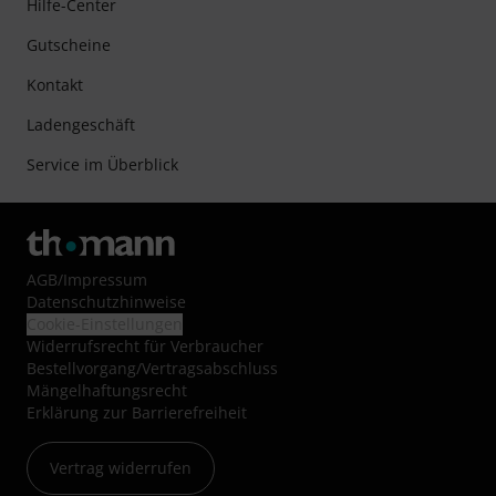
Hilfe-Center
Gutscheine
Kontakt
Ladengeschäft
Service im Überblick
AGB
/
Impressum
Datenschutzhinweise
Cookie-Einstellungen
Widerrufsrecht für Verbraucher
Bestellvorgang/Vertragsabschluss
Mängelhaftungsrecht
Erklärung zur Barrierefreiheit
Vertrag widerrufen