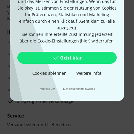
und das Merken von Einstellungen. Wenn das für
Bezahlen Sie vertraulich und sicher per Nachnahme,
Sie okay ist, stimmen Sie der Nutzung von Cookies
Vorkasse, PayPal, Amazon Pay,
Klarna Sofort bezahlen
,
für Präferenzen, Statistiken und Marketing
Klarna Ratenzahlung
oder Kreditkarte.
einfach durch einen Klick auf „Geht klar“ zu (
alle
anzeigen
).
Ihre Vorteile
Sie können Ihre erteilte Zustimmung jederzeit
über die Cookie-Einstellungen (
hier
) widerrufen.
3 Jahre Thomann Garantie
30 Tage Money-Back-Garantie
Geht klar
Reparaturservice
Cookies ablehnen
Weitere Infos
Beratung durch Fachexperten
·
Zufriedenheitsgarantie
Impressum
Datenschutzhinweise
Europas größtes Versandlager
Service
Versandkosten und Lieferzeiten