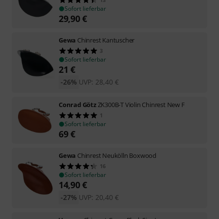
Sofort lieferbar
29,90
€
Gewa
Chinrest Kantuscher
3
Sofort lieferbar
21
€
-26%
UVP:
28,40
€
Conrad Götz
ZK300B-T Violin Chinrest New F
1
Sofort lieferbar
69
€
Gewa
Chinrest Neukölln Boxwood
16
Sofort lieferbar
14,90
€
-27%
UVP:
20,40
€