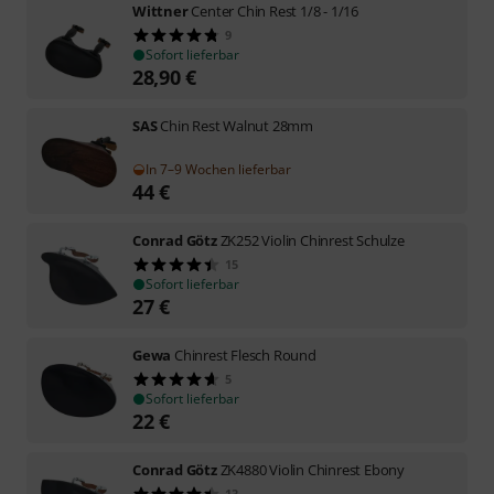
Wittner
Center Chin Rest 1/8 - 1/16
9
Sofort lieferbar
28,90
€
SAS
Chin Rest Walnut 28mm
In 7–9 Wochen lieferbar
44
€
Conrad Götz
ZK252 Violin Chinrest Schulze
15
Sofort lieferbar
27
€
Gewa
Chinrest Flesch Round
5
Sofort lieferbar
22
€
Conrad Götz
ZK4880 Violin Chinrest Ebony
13