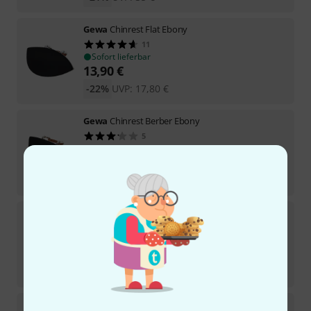
Gewa
Chinrest Flat Ebony
11
Sofort lieferbar
13,90
€
-22%
UVP:
17,80
€
Gewa
Chinrest Berber Ebony
5
Sofort lieferbar
19,90
€
-26%
UVP:
26,90
€
Gewa
Chinrest Paganini 4/4
4
Sofort lieferbar
13,90
€
-22%
UVP:
17,80
€
Strad Pad
Chinrest Cushion Large BR