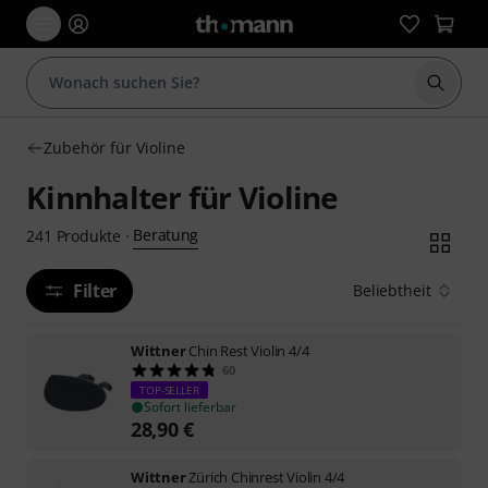
Suche 
Zubehör für Violine
Kinnhalter für Violine
Beratung
241
Produkte
·
Filter
Beliebtheit
Wittner
Chin Rest Violin 4/4
60
TOP-SELLER
Sofort lieferbar
28,90
€
Wittner
Zürich Chinrest Violin 4/4