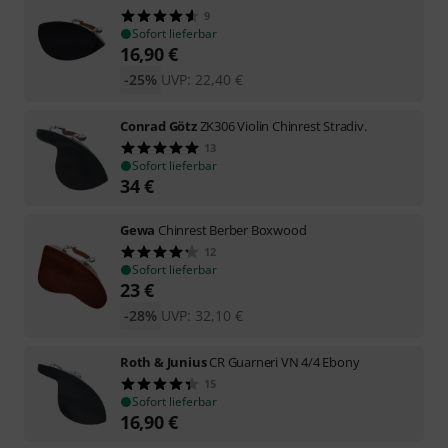
9
Sofort lieferbar
16,90
€
-25%
UVP:
22,40
€
Conrad Götz
ZK306 Violin Chinrest Stradiv.
13
Sofort lieferbar
34
€
Gewa
Chinrest Berber Boxwood
12
Sofort lieferbar
23
€
-28%
UVP:
32,10
€
Roth & Junius
CR Guarneri VN 4/4 Ebony
15
Sofort lieferbar
16,90
€