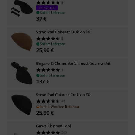
9
TOP-SELLER
Sofort lieferbar
37
€
Strad Pad
Chinrest Cushion BR
5
Sofort lieferbar
25,90
€
Bogaro & Clemente
Chinrest Guarneri AB
1
Sofort lieferbar
137
€
Strad Pad
Chinrest Cushion BK
42
In 4–5 Wochen lieferbar
25,90
€
Gewa
Chinrest Tool
200