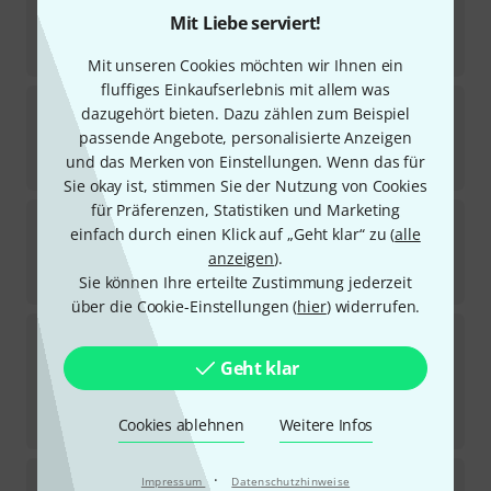
2
Mit Liebe serviert!
Sofort lieferbar
29,90
€
Mit unseren Cookies möchten wir Ihnen ein
fluffiges Einkaufserlebnis mit allem was
Berdani
Chinrest Titan Dark Boxw. GU/K
dazugehört bieten. Dazu zählen zum Beispiel
2
passende Angebote, personalisierte Anzeigen
In 2–3 Wochen lieferbar
und das Merken von Einstellungen. Wenn das für
169
€
Sie okay ist, stimmen Sie der Nutzung von Cookies
für Präferenzen, Statistiken und Marketing
Berdani
Chinrest VN Dark BW 19mm GU/TI
einfach durch einen Klick auf „Geht klar“ zu (
alle
3
anzeigen
).
Sofort lieferbar
169
€
Sie können Ihre erteilte Zustimmung jederzeit
über die Cookie-Einstellungen (
hier
) widerrufen.
Gewa
Chinrest Flat Boxwood
8
Geht klar
Sofort lieferbar
14,90
€
Cookies ablehnen
-27%
UVP:
20,40
€
Weitere Infos
Gewa
Chinrest Dresden 4/4 -3/4
·
Impressum
Datenschutzhinweise