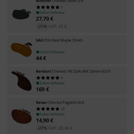
Wittner
Chinrest Violin 3/4
6
Sofort lieferbar
27,70
€
-21%
UVP:
35
€
SAS
Chin Rest Maple 35mm
Sofort lieferbar
44
€
Berdani
Chinrest VN Dark BW 23mm GU/TI
6
Sofort lieferbar
169
€
Gewa
Chinrest Paganini 4/4
28
Sofort lieferbar
14,90
€
-27%
UVP:
20,40
€