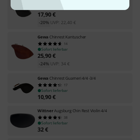
11
Sofort lieferbar
17,90
€
-20%
UVP:
22,40
€
Gewa
Chinrest Kantuscher
14
Sofort lieferbar
25,90
€
-24%
UVP:
34
€
Gewa
Chinrest Guarneri 4/4 -3/4
17
Sofort lieferbar
10,90
€
Wittner
Augsburg Chin Rest Violin 4/4
38
Sofort lieferbar
32
€