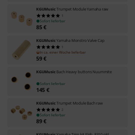
KGUMusic
Trumpet Module Yamaha raw
1
Sofort lieferbar
85
€
KGUMusic
Yamaha Monstro Valve Cap
1
In ca. einer Woche lieferbar
59
€
KGUMusic
Bach Heavy buttons Nuummite
Sofort lieferbar
145
€
KGUMusic
Trumpet Module Bach raw
2
Sofort lieferbar
89
€
KGUMusic
Yamaha Trim kit Flgh. 8310 old