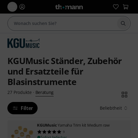
Suche 
KGUMusic Ständer, Zubehör
und Ersatzteile für
Blasinstrumente
Beratung
27
Produkte
·
Filter
Beliebtheit
KGUMusic
Yamaha Trim kit Medium raw
9
Sofort lieferbar