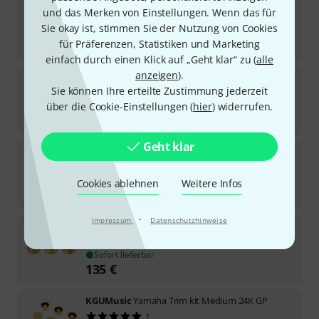
KGUMusic
Neck Screw Yamaha 24K
und das Merken von Einstellungen. Wenn das für
3
Sie okay ist, stimmen Sie der Nutzung von Cookies
Sofort lieferbar
für Präferenzen, Statistiken und Marketing
89
€
einfach durch einen Klick auf „Geht klar“ zu (
alle
anzeigen
).
KGUMusic
Neck Screw Yanagisawa 24K
Sie können Ihre erteilte Zustimmung jederzeit
1
über die Cookie-Einstellungen (
hier
) widerrufen.
Sofort lieferbar
98
€
Geht klar
KGUMusic
Neck Screw Selmer raw
8
Sofort lieferbar
Cookies ablehnen
Weitere Infos
56
€
·
Impressum
Datenschutzhinweise
KGUMusic
Bach Heavy buttons Charoite
Sofort lieferbar
135
€
KGUMusic
Yamaha Trim kit Medium 24K GP
1