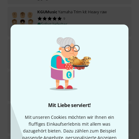
KGUMusic
Yamaha Trim kit Heavy raw
9
Sofort lieferbar
125
€
KGUMusic
CB Trim kit Medium raw
1
Sofort lieferbar
129
€
KGUMusic
Yamaha Trim kit Heavy 24K GP
1
Sofort lieferbar
329
€
Mit Liebe serviert!
KGUMusic
Bach Heavy buttons Lapizlazuli
3
Mit unseren Cookies möchten wir Ihnen ein
Sofort lieferbar
fluffiges Einkaufserlebnis mit allem was
139
€
dazugehört bieten. Dazu zählen zum Beispiel
passende Angebote, personalisierte Anzeigen