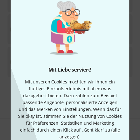
69
€
Kentville Drums
10" Kangaroo Drum Head heavy
1
In 2–3 Wochen lieferbar
59
€
Kentville Drums
15" Kangaroo Drum Head
medium
In 2–3 Wochen lieferbar
Mit Liebe serviert!
85
€
Mit unseren Cookies möchten wir Ihnen ein
fluffiges Einkaufserlebnis mit allem was
Kostenloser Versand ab 29 €
dazugehört bieten. Dazu zählen zum Beispiel
Alle Preise inkl. MwSt.
passende Angebote, personalisierte Anzeigen
und das Merken von Einstellungen. Wenn das für
Sie okay ist, stimmen Sie der Nutzung von Cookies
für Präferenzen, Statistiken und Marketing
einfach durch einen Klick auf „Geht klar“ zu (
alle
Gefällt Ihnen, was Sie sehen?
anzeigen
).