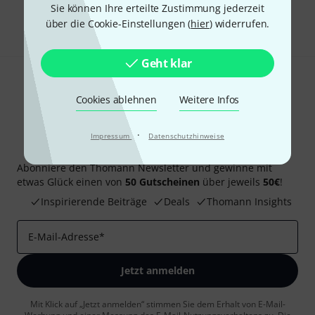
Sie können Ihre erteilte Zustimmung jederzeit
Teilen
Hilfe & Feedback
über die Cookie-Einstellungen (
hier
) widerrufen.
Geht klar
Cookies ablehnen
Weitere Infos
·
Impressum
Datenschutzhinweise
Thomann Newsletter
Abonniere den Thomann Newsletter und gewinne mit
etwas Glück einen von
50 Gutscheinen
über jeweils
50€
!
Inspirierende Beiträge
Deals
Thomann Insights
E-Mail-Adresse
*
Jetzt anmelden
Mit Klick auf „Jetzt anmelden“ stimmen Sie dem Erhalt von E-Mail-