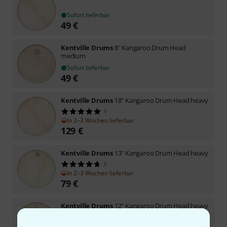
Sofort lieferbar
49
€
Kentville Drums
8" Kangaroo Drum Head
medium
Sofort lieferbar
49
€
Kentville Drums
18" Kangaroo Drum Head heavy
1
In 2–3 Wochen lieferbar
129
€
Kentville Drums
13" Kangaroo Drum Head heavy
3
In 2–3 Wochen lieferbar
79
€
Kentville Drums
12" Kangaroo Drum Head heavy
2
In 2–3 Wochen lieferbar