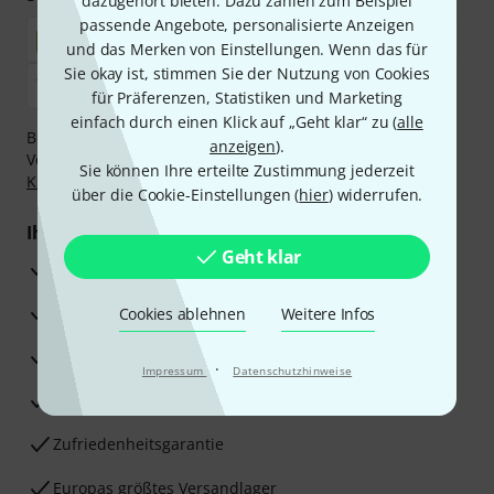
dazugehört bieten. Dazu zählen zum Beispiel
passende Angebote, personalisierte Anzeigen
und das Merken von Einstellungen. Wenn das für
Sie okay ist, stimmen Sie der Nutzung von Cookies
für Präferenzen, Statistiken und Marketing
einfach durch einen Klick auf „Geht klar“ zu (
alle
Bezahlen Sie vertraulich und sicher per Nachnahme,
anzeigen
).
Vorkasse, PayPal, Amazon Pay,
Klarna Sofort bezahlen
,
Sie können Ihre erteilte Zustimmung jederzeit
Klarna Ratenzahlung
oder Kreditkarte.
über die Cookie-Einstellungen (
hier
) widerrufen.
Ihre Vorteile
Geht klar
3 Jahre Thomann Garantie
30 Tage Money-Back-Garantie
Cookies ablehnen
Weitere Infos
Reparaturservice
·
Impressum
Datenschutzhinweise
Beratung durch Fachexperten
Zufriedenheitsgarantie
Europas größtes Versandlager