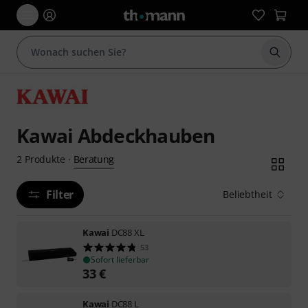
Suche 
Kawai Abdeckhauben
Beratung
2
Produkte
·
Filter
Beliebtheit
Kawai
DC88 XL
53
Sofort lieferbar
33
€
Kawai
DC88 L