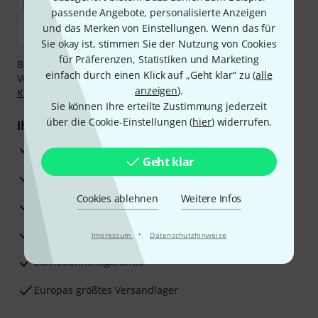
passende Angebote, personalisierte Anzeigen
und das Merken von Einstellungen. Wenn das für
Sie okay ist, stimmen Sie der Nutzung von Cookies
für Präferenzen, Statistiken und Marketing
Bezahlen Sie vertraulich und sicher per Nachnahme,
einfach durch einen Klick auf „Geht klar“ zu (
alle
Vorkasse, PayPal, Amazon Pay,
Klarna Sofort bezahlen
,
anzeigen
).
Klarna Ratenzahlung
oder Kreditkarte.
Sie können Ihre erteilte Zustimmung jederzeit
über die Cookie-Einstellungen (
hier
) widerrufen.
Ihre Vorteile
3 Jahre Thomann Garantie
Geht klar
30 Tage Money-Back-Garantie
Cookies ablehnen
Weitere Infos
Reparaturservice
Beratung durch Fachexperten
·
Impressum
Datenschutzhinweise
Zufriedenheitsgarantie
Europas größtes Versandlager