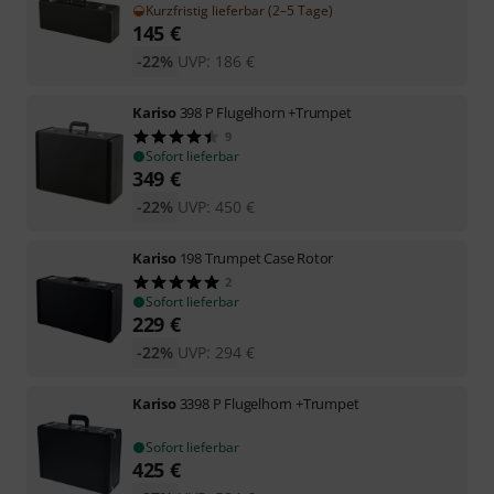
Kurzfristig lieferbar (2–5 Tage)
145
€
-22%
UVP:
186
€
Kariso
398 P Flugelhorn +Trumpet
9
Sofort lieferbar
349
€
-22%
UVP:
450
€
Kariso
198 Trumpet Case Rotor
2
Sofort lieferbar
229
€
-22%
UVP:
294
€
Kariso
3398 P Flugelhorn +Trumpet
Sofort lieferbar
425
€