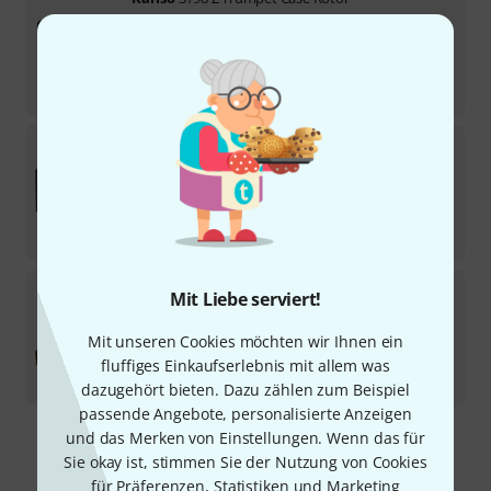
Sofort lieferbar
349
€
-23%
UVP:
454
€
Kariso
195 Trumpet Case Perinet
5
Sofort lieferbar
179
€
-19%
UVP:
222
€
Kariso
183 Trumpet Case Rotor
Mit Liebe serviert!
2
Mittelfristig lieferbar (ca. 1–2 Wochen)
Mit unseren Cookies möchten wir Ihnen ein
145
€
fluffiges Einkaufserlebnis mit allem was
-22%
UVP:
186
€
dazugehört bieten. Dazu zählen zum Beispiel
passende Angebote, personalisierte Anzeigen
und das Merken von Einstellungen. Wenn das für
Kostenloser Versand ab 29 €
Sie okay ist, stimmen Sie der Nutzung von Cookies
Alle Preise inkl. MwSt.
für Präferenzen, Statistiken und Marketing