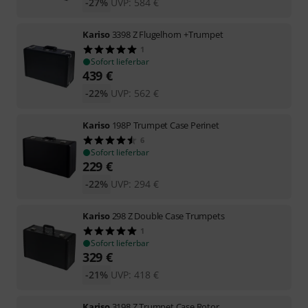
-27%
UVP:
584
€
Kariso
3398 Z Flugelhorn +Trumpet
1
Sofort lieferbar
439
€
-22%
UVP:
562
€
Kariso
198P Trumpet Case Perinet
6
Sofort lieferbar
229
€
-22%
UVP:
294
€
Kariso
298 Z Double Case Trumpets
1
Sofort lieferbar
329
€
-21%
UVP:
418
€
Kariso
3198 Z Trumpet Case Rotor