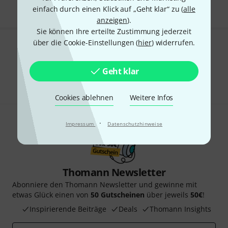
einfach durch einen Klick auf „Geht klar“ zu (
alle
anzeigen
).
Sie können Ihre erteilte Zustimmung jederzeit
über die Cookie-Einstellungen (
hier
) widerrufen.
Gefällt Ihnen, was Sie sehen?
Geht klar
Teilen
Hilfe & Feedback
Cookies ablehnen
Weitere Infos
·
Impressum
Datenschutzhinweise
Thomann Newsletter
Abonniere den Thomann Newsletter und gewinne mit
etwas Glück einen von
50 Gutscheinen
über jeweils
50€
!
Inspirierende Beiträge
Deals
Thomann Insights