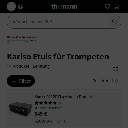
Suche 
Kariso Etuis für Trompeten
Beratung
14
Produkte
·
Filter
Beliebtheit
Kariso
398 ZP Flugelhorn +Trumpet
15
Sofort lieferbar
349
€
-20%
UVP:
434
€