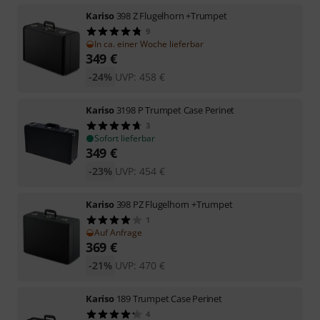
Kariso
398 Z Flugelhorn +Trumpet
9
In ca. einer Woche lieferbar
349
€
-24%
UVP:
458
€
Kariso
3198 P Trumpet Case Perinet
3
Sofort lieferbar
349
€
-23%
UVP:
454
€
Kariso
398 PZ Flugelhorn +Trumpet
1
Auf Anfrage
369
€
-21%
UVP:
470
€
Kariso
189 Trumpet Case Perinet
4