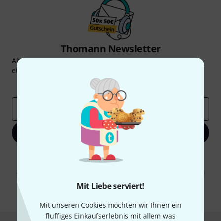
Thomann Newsletter
Abonniere den Thomann Newsletter und gewinne mit
etwas Glück einen von
50 Gutscheinen
über jeweils
50€
!
Inspirierende Beiträge
Deals
Thomann Insights
E-Mail-Adresse
*
Jetzt anmelden
Mit Klick auf „Jetzt anmelden“ stimmen Sie dem Erhalt von E-Mail-
Werbung und einer Messung des E-Mail-Nutzungsverhaltens zu. Die
Abmeldung ist jederzeit möglich. Weitere Informationen finden Sie in
unseren
Datenschutzhinweisen
.
Mit Liebe serviert!
* Pflichtfeld
Mit unseren Cookies möchten wir Ihnen ein
fluffiges Einkaufserlebnis mit allem was