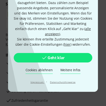
dazugehört bieten. Dazu zählen zum Beispiel
Sicher einkaufen & bezahlen
passende Angebote, personalisierte Anzeigen
und das Merken von Einstellungen. Wenn das für
Sie okay ist, stimmen Sie der Nutzung von Cookies
für Präferenzen, Statistiken und Marketing
einfach durch einen Klick auf „Geht klar“ zu (
alle
anzeigen
).
Bezahlen Sie vertraulich und sicher per Nachnahme,
Sie können Ihre erteilte Zustimmung jederzeit
Vorkasse, PayPal, Amazon Pay,
Klarna Sofort bezahlen
,
Klarna Ratenzahlung
oder Kreditkarte.
über die Cookie-Einstellungen (
hier
) widerrufen.
Ihre Vorteile
Geht klar
3 Jahre Thomann Garantie
Cookies ablehnen
Weitere Infos
30 Tage Money-Back-Garantie
Reparaturservice
·
Impressum
Datenschutzhinweise
Beratung durch Fachexperten
Zufriedenheitsgarantie