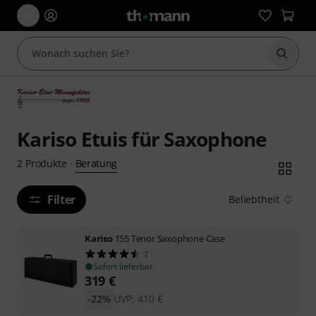
Suche 
Kariso Etuis für Saxophone
Beratung
2
Produkte
·
Filter
Beliebtheit
Kariso
155 Tenor Saxophone Case
2
Sofort lieferbar
319
€
-22%
UVP:
410
€