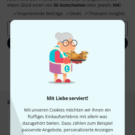
etwas Glück einen von
50 Gutscheinen
über jeweils
50€
!
Inspirierende Beiträge
Deals
Thomann Insights
E-Mail-Adresse
*
Jetzt anmelden
Mit Klick auf „Jetzt anmelden“ stimmen Sie dem Erhalt von E-Mail-
Werbung und einer Messung des E-Mail-Nutzungsverhaltens zu. Die
Abmeldung ist jederzeit möglich. Weitere Informationen finden Sie in
unseren
Datenschutzhinweisen
.
* Pflichtfeld
Mit Liebe serviert!
Sicher einkaufen & bezahlen
Mit unseren Cookies möchten wir Ihnen ein
fluffiges Einkaufserlebnis mit allem was
dazugehört bieten. Dazu zählen zum Beispiel
passende Angebote, personalisierte Anzeigen