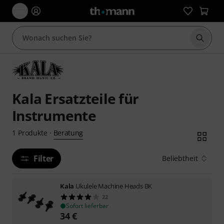
Suche 
Kala Ersatzteile für
Instrumente
Beratung
1
Produkte
·
Filter
Beliebtheit
Kala
Ukulele Machine Heads BK
22
Sofort lieferbar
34
€