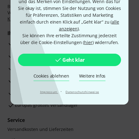
und das Merken von Einstellungen. Wenn das für
Bezahlen Sie vertraulich und sicher per Nachnahme,
Sie okay ist, stimmen Sie der Nutzung von Cookies
Vorkasse, PayPal, Amazon Pay,
Klarna Sofort bezahlen
,
für Präferenzen, Statistiken und Marketing
Klarna Ratenzahlung
oder Kreditkarte.
einfach durch einen Klick auf „Geht klar“ zu (
alle
anzeigen
).
Ihre Vorteile
Sie können Ihre erteilte Zustimmung jederzeit
über die Cookie-Einstellungen (
hier
) widerrufen.
3 Jahre Thomann Garantie
30 Tage Money-Back-Garantie
Geht klar
Reparaturservice
Cookies ablehnen
Weitere Infos
Beratung durch Fachexperten
·
Zufriedenheitsgarantie
Impressum
Datenschutzhinweise
Europas größtes Versandlager
Service
Versandkosten und Lieferzeiten