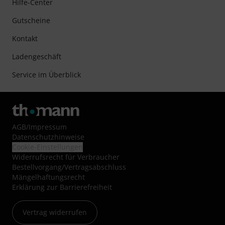
Hilfe-Center
Gutscheine
Kontakt
Ladengeschäft
Service im Überblick
AGB
/
Impressum
Datenschutzhinweise
Cookie-Einstellungen
Widerrufsrecht für Verbraucher
Bestellvorgang/Vertragsabschluss
Mängelhaftungsrecht
Erklärung zur Barrierefreiheit
Vertrag widerrufen