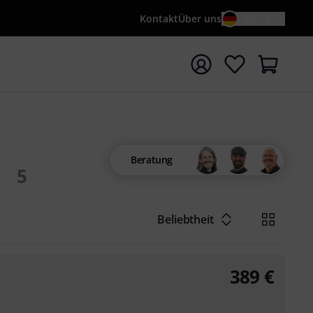
Kontakt
Über uns
DE / €
e mit Suchwort {searchTerm} starten
e
Beratung
5
Beliebtheit
389
€