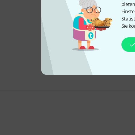
biete
Einste
Statis
Sie kö