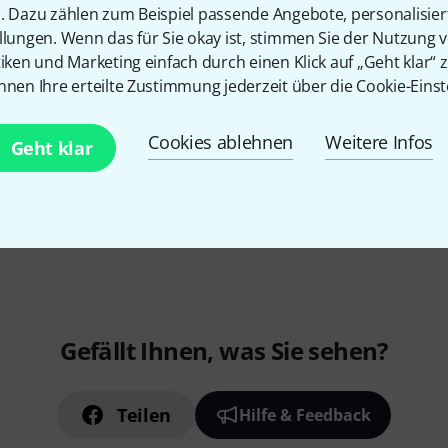
n. Dazu zählen zum Beispiel passende Angebote, personalisie
verhindert ungewolltes Verst
llungen. Wenn das für Sie okay ist, stimmen Sie der Nutzung 
Saitenreißen
tiken und Marketing einfach durch einen Klick auf „Geht klar“ z
wird hinter dem Sattel montie
nnen Ihre erteilte Zustimmung jederzeit über die Cookie-Einst
keinen Einfluss auf den Klang
Sofort lieferbar
Cookies ablehnen
Weitere Infos
Geht klar
Kostenloser Versand ab 2
Alle Preise inkl. MwSt.
Gefällt Ihnen, was Sie sehen?
Teilen
Hilfe & Feedback