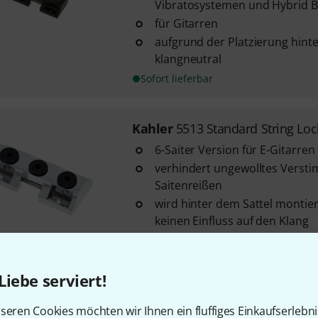
Vibratosystemen und Hybrid B
für Gitarren
aufgrund der Platzierung hinte
klangneutral
Sofort lieferbar
Kahler
5513 Standard String Lo
6-Saiter Version für E-Gitarren
verhindert ungewolltes Verst
Saitenreißen
wird hinter dem Sattel montie
keinen Einfluss auf den Klang
In 1–2 Wochen lieferbar
Liebe serviert!
Kahler
5513 Standard String Loc
seren Cookies möchten wir Ihnen ein fluffiges Einkaufserlebn
6-Saiter Version für E-Gitarren