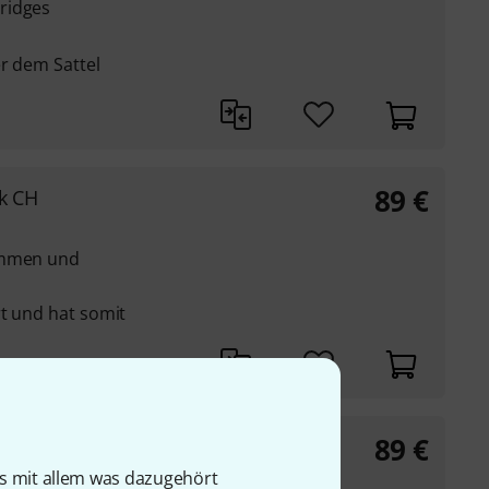
ridges
r dem Sattel
89
€
ck CH
immen und
rt und hat somit
89
€
k G
is mit allem was dazugehört