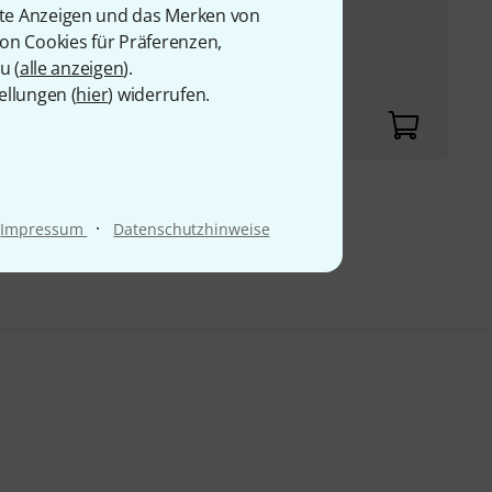
rte Anzeigen und das Merken von
immen und
von Cookies für Präferenzen,
u (
alle anzeigen
).
rt und hat somit
ellungen (
hier
) widerrufen.
9 €
·
Impressum
Datenschutzhinweise