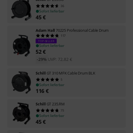
36
Sofort lieferbar
45
€
Adam Hall
70225 Professional Cable Drum
117
TOP-SELLER
Sofort lieferbar
52
€
-29%
UVP:
72,82
€
Schill
GT 310 MFK Cable Drum BLK
5
Sofort lieferbar
116
€
Schill
GT 235.RM
75
Sofort lieferbar
45
€