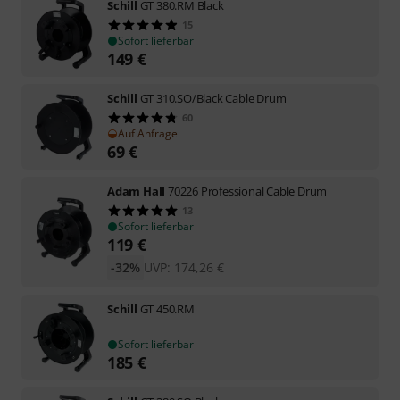
Schill
GT 380.RM Black
15
Sofort lieferbar
149
€
Schill
GT 310.SO/Black Cable Drum
60
Auf Anfrage
69
€
Adam Hall
70226 Professional Cable Drum
13
Sofort lieferbar
119
€
-32%
UVP:
174,26
€
Schill
GT 450.RM
Sofort lieferbar
185
€