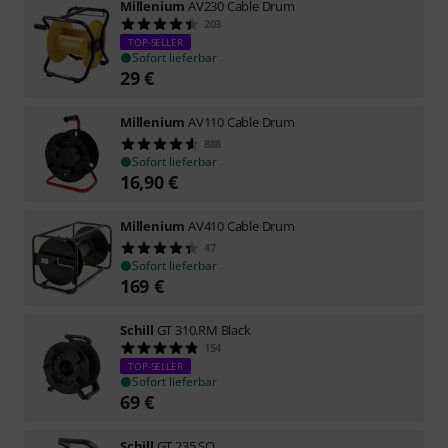
Millenium
AV230 Cable Drum
203
TOP-SELLER
Sofort lieferbar
29
€
Millenium
AV110 Cable Drum
888
Sofort lieferbar
16,90
€
Millenium
AV410 Cable Drum
47
Sofort lieferbar
169
€
Schill
GT 310.RM Black
154
TOP-SELLER
Sofort lieferbar
69
€
Schill
GT 235.SO