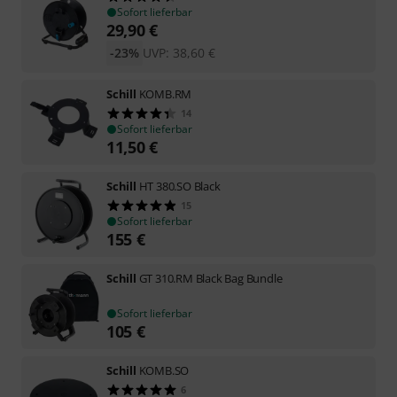
Sofort lieferbar
29,90
€
-23%
UVP:
38,60
€
Schill
KOMB.RM
14
Sofort lieferbar
11,50
€
Schill
HT 380.SO Black
15
Sofort lieferbar
155
€
Schill
GT 310.RM Black Bag Bundle
Sofort lieferbar
105
€
Schill
KOMB.SO
6