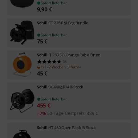
Sofort lieferbar
9,90
€
Schill
GT 235.RM Bag Bundle
Sofort lieferbar
75
€
Schill
IT 280.SO Orange Cable Drum
34
In 1–2 Wochen lieferbar
45
€
Schill
SK 4602.RM B-Stock
Sofort lieferbar
455
€
-7%
30-Tage-Bestpreis
:
489
€
Schill
HT 480.Open Black B-Stock