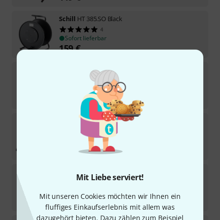
Schill
HT 385.SO Black
4
Sofort lieferbar
159
€
Schill
HT 385.RM Black
7
Sofort lieferbar
169
€
Schill
SK 4602.RM
Sofort lieferbar
529
€
Schill
IT 266.RM Orange
Mit Liebe serviert!
41
Sofort lieferbar
Mit unseren Cookies möchten wir Ihnen ein
49
€
fluffiges Einkaufserlebnis mit allem was
dazugehört bieten. Dazu zählen zum Beispiel