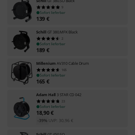
Schill
GT 380.SO Black
9
Sofort lieferbar
139
€
Schill
GT 380.MFK Black
2
Sofort lieferbar
189
€
Millenium
AV310 Cable Drum
165
Sofort lieferbar
165
€
Adam Hall
3 STAR CD 042
23
Sofort lieferbar
18,90
€
-39%
UVP:
30,96
€
Schill
GT 450.SO