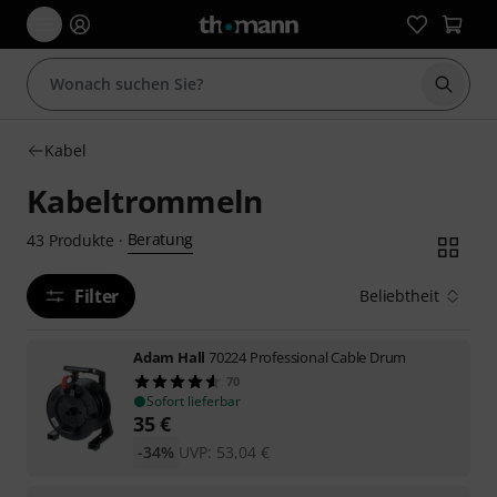
Suche 
Kabel
Kabeltrommeln
Beratung
43
Produkte
·
Filter
Beliebtheit
Adam Hall
70224 Professional Cable Drum
70
Sofort lieferbar
35
€
-34%
UVP:
53,04
€