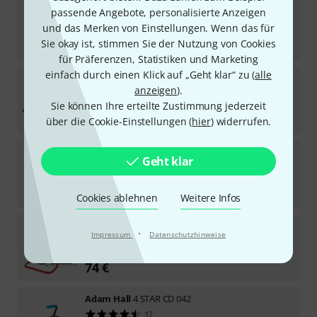
Schill
IT 266.SO Orange Cable Drum
passende Angebote, personalisierte Anzeigen
14
und das Merken von Einstellungen. Wenn das für
Sofort lieferbar
Sie okay ist, stimmen Sie der Nutzung von Cookies
49
€
für Präferenzen, Statistiken und Marketing
einfach durch einen Klick auf „Geht klar“ zu (
alle
Schill
SK 4601.RM
anzeigen
).
4
Sie können Ihre erteilte Zustimmung jederzeit
Sofort lieferbar
529
€
über die Cookie-Einstellungen (
hier
) widerrufen.
Schill
HT 300K.SO Black
Geht klar
3
In 6–8 Wochen lieferbar
119
€
Cookies ablehnen
Weitere Infos
Millenium
AV110 Cable Drum Bundle
·
Impressum
Datenschutzhinweise
Sofort lieferbar
74
€
Adam Hall
4 STAR CD 042
17