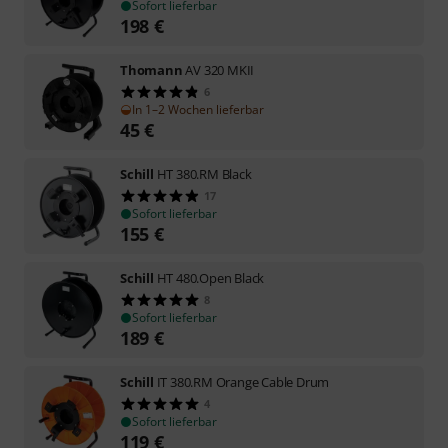
Sofort lieferbar
198
€
Thomann
AV 320 MKII
6
In 1–2 Wochen lieferbar
45
€
Schill
HT 380.RM Black
17
Sofort lieferbar
155
€
Schill
HT 480.Open Black
8
Sofort lieferbar
189
€
Schill
IT 380.RM Orange Cable Drum
4
Sofort lieferbar
119
€