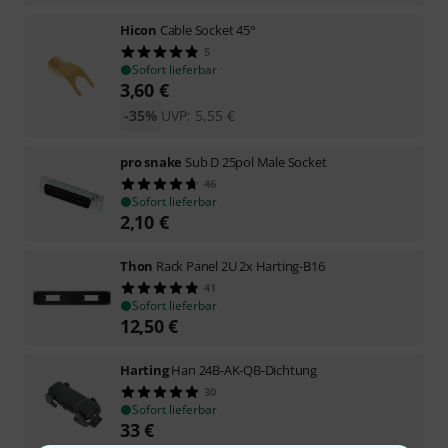
Hicon
Cable Socket 45°
5
Sofort lieferbar
3,60
€
-35%
UVP:
5,55
€
pro snake
Sub D 25pol Male Socket
46
Sofort lieferbar
2,10
€
Thon
Rack Panel 2U 2x Harting-B16
41
Sofort lieferbar
12,50
€
Harting
Han 24B-AK-QB-Dichtung
30
Sofort lieferbar
33
€