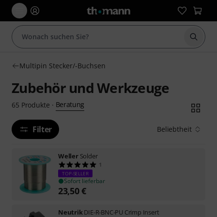
Suche 
Multipin Stecker/-Buchsen
Zubehör und Werkzeuge
Beratung
65
Produkte
·
Filter
Beliebtheit
Weller
Solder
1
TOP-SELLER
Sofort lieferbar
23,50
€
Neutrik
DIE-R-BNC-PU Crimp Insert