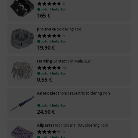
6
Sofort lieferbar
165
€
pro snake
Soldering Tool
9
Sofort lieferbar
19,90
€
Harting
Contact Pin Male 0,37
92
Sofort lieferbar
0,55
€
Antex Electronics
Electric soldering iron
Sofort lieferbar
24,50
€
Allparts
Hot Holder PRO Soldering Tool
9
Sofort lieferbar