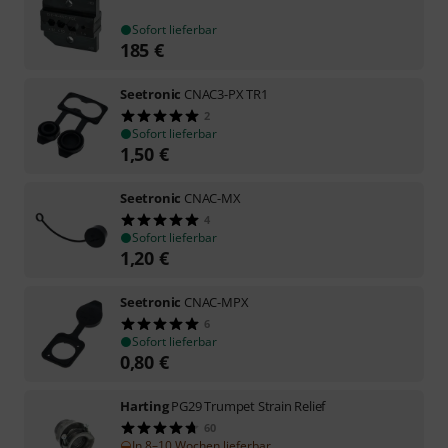
Sofort lieferbar
185
€
Seetronic
CNAC3-PX TR1
2
Sofort lieferbar
1,50
€
Seetronic
CNAC-MX
4
Sofort lieferbar
1,20
€
Seetronic
CNAC-MPX
6
Sofort lieferbar
0,80
€
Harting
PG29 Trumpet Strain Relief
60
In 8–10 Wochen lieferbar