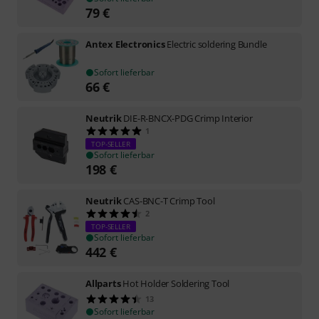
79
€
Antex Electronics
Electric soldering Bundle
Sofort lieferbar
66
€
Neutrik
DIE-R-BNCX-PDG Crimp Interior
1
TOP-SELLER
Sofort lieferbar
198
€
Neutrik
CAS-BNC-T Crimp Tool
2
TOP-SELLER
Sofort lieferbar
442
€
Allparts
Hot Holder Soldering Tool
13
Sofort lieferbar