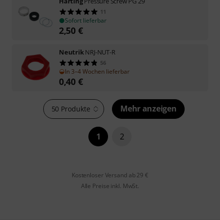
Harting
Pressure Screw PG 29
11
Sofort lieferbar
2,50
€
Neutrik
NRJ-NUT-R
56
In 3–4 Wochen lieferbar
0,40
€
Mehr anzeigen
50 Produkte
1
2
Kostenloser Versand ab 29 €
Alle Preise inkl. MwSt.