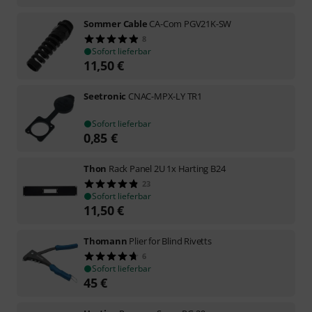
Sommer Cable
CA-Com PGV21K-SW
8
Sofort lieferbar
11,50
€
Seetronic
CNAC-MPX-LY TR1
Sofort lieferbar
0,85
€
Thon
Rack Panel 2U 1x Harting B24
23
Sofort lieferbar
11,50
€
Thomann
Plier for Blind Rivetts
6
Sofort lieferbar
45
€