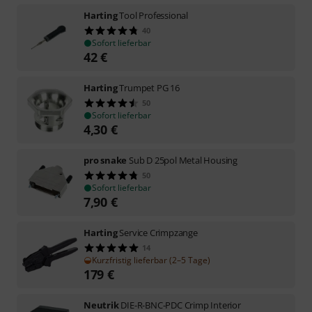
Harting
Tool Professional
40
Sofort lieferbar
42
€
Harting
Trumpet PG 16
50
Sofort lieferbar
4,30
€
pro snake
Sub D 25pol Metal Housing
50
Sofort lieferbar
7,90
€
Harting
Service Crimpzange
14
Kurzfristig lieferbar (2–5 Tage)
179
€
Neutrik
DIE-R-BNC-PDC Crimp Interior