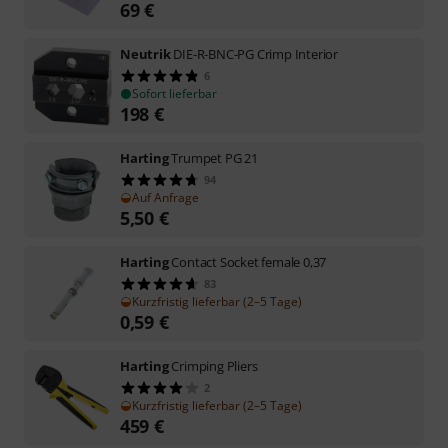
69
€
Neutrik
DIE-R-BNC-PG Crimp Interior
6
Sofort lieferbar
198
€
Harting
Trumpet PG 21
94
Auf Anfrage
5,50
€
Harting
Contact Socket female 0,37
83
Kurzfristig lieferbar (2–5 Tage)
0,59
€
Harting
Crimping Pliers
2
Kurzfristig lieferbar (2–5 Tage)
459
€