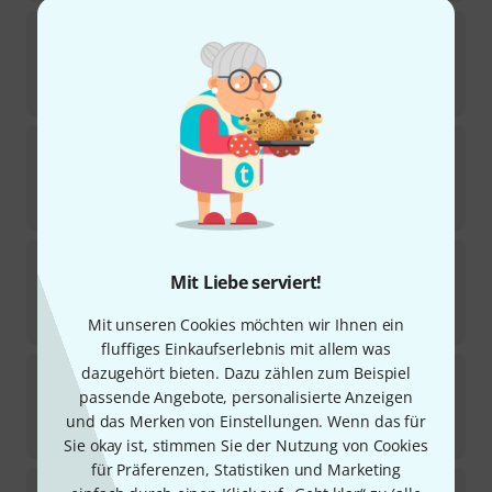
Seetronic
CNAC-FX
8
Sofort lieferbar
1,40
€
Harting
Tool Prof. Mounting
28
Sofort lieferbar
19,90
€
Harting
Tool Plastic
Mit Liebe serviert!
49
Sofort lieferbar
8,90
€
Mit unseren Cookies möchten wir Ihnen ein
fluffiges Einkaufserlebnis mit allem was
Amphenol
AC-D-ADAPTER
dazugehört bieten. Dazu zählen zum Beispiel
passende Angebote, personalisierte Anzeigen
13
Sofort lieferbar
und das Merken von Einstellungen. Wenn das für
2,90
€
Sie okay ist, stimmen Sie der Nutzung von Cookies
für Präferenzen, Statistiken und Marketing
pro snake
Sub D 25pol Metal Housing 45°