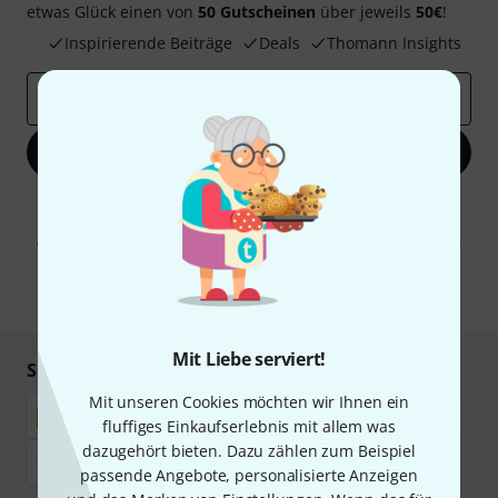
etwas Glück einen von
50 Gutscheinen
über jeweils
50€
!
Inspirierende Beiträge
Deals
Thomann Insights
E-Mail-Adresse
*
Jetzt anmelden
Mit Klick auf „Jetzt anmelden“ stimmen Sie dem Erhalt von E-Mail-
Werbung und einer Messung des E-Mail-Nutzungsverhaltens zu. Die
Abmeldung ist jederzeit möglich. Weitere Informationen finden Sie in
unseren
Datenschutzhinweisen
.
* Pflichtfeld
Mit Liebe serviert!
Sicher einkaufen & bezahlen
Mit unseren Cookies möchten wir Ihnen ein
fluffiges Einkaufserlebnis mit allem was
dazugehört bieten. Dazu zählen zum Beispiel
passende Angebote, personalisierte Anzeigen