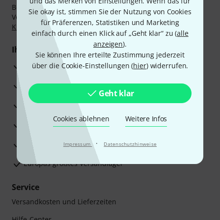
und das Merken von Einstellungen. Wenn das für
Bezahlen Sie vertraulich und sicher per Nachnahme,
Sie okay ist, stimmen Sie der Nutzung von Cookies
Vorkasse, PayPal, Amazon Pay,
Klarna Sofort bezahlen
,
für Präferenzen, Statistiken und Marketing
Klarna Ratenzahlung
oder Kreditkarte.
einfach durch einen Klick auf „Geht klar“ zu (
alle
anzeigen
).
Ihre Vorteile
Sie können Ihre erteilte Zustimmung jederzeit
3 Jahre Thomann Garantie
über die Cookie-Einstellungen (
hier
) widerrufen.
30 Tage Money-Back-Garantie
Geht klar
Reparaturservice
Cookies ablehnen
Weitere Infos
Beratung durch Fachexperten
·
Zufriedenheitsgarantie
Impressum
Datenschutzhinweise
Europas größtes Versandlager
Service
Versandkosten und Lieferzeiten
Hilfe-Center