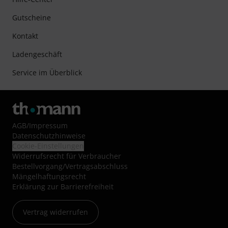
Gutscheine
Kontakt
Ladengeschäft
Service im Überblick
AGB
/
Impressum
Datenschutzhinweise
Cookie-Einstellungen
Widerrufsrecht für Verbraucher
Bestellvorgang/Vertragsabschluss
Mängelhaftungsrecht
Erklärung zur Barrierefreiheit
Vertrag widerrufen