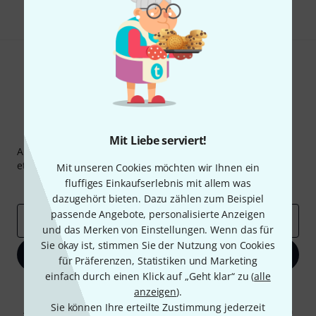
Thomann Newsletter
Mit Liebe serviert!
Abonniere den Thomann Newsletter und gewinne mit
etwas Glück einen von
50 Gutscheinen
über jeweils
50€
!
Mit unseren Cookies möchten wir Ihnen ein
fluffiges Einkaufserlebnis mit allem was
Inspirierende Beiträge
Deals
Thomann Insights
dazugehört bieten. Dazu zählen zum Beispiel
passende Angebote, personalisierte Anzeigen
E-Mail-Adresse
*
und das Merken von Einstellungen. Wenn das für
Sie okay ist, stimmen Sie der Nutzung von Cookies
Jetzt anmelden
für Präferenzen, Statistiken und Marketing
einfach durch einen Klick auf „Geht klar“ zu (
alle
Mit Klick auf „Jetzt anmelden“ stimmen Sie dem Erhalt von E-Mail-
anzeigen
).
Werbung und einer Messung des E-Mail-Nutzungsverhaltens zu. Die
Sie können Ihre erteilte Zustimmung jederzeit
Abmeldung ist jederzeit möglich. Weitere Informationen finden Sie in