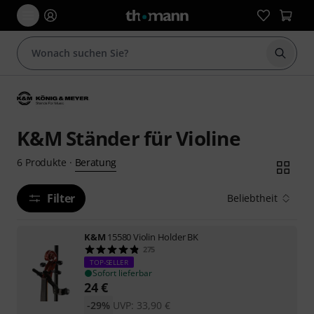
Suche 
K&M Ständer für Violine
Beratung
6
Produkte
·
Filter
Beliebtheit
K&M
15580 Violin Holder BK
275
TOP-SELLER
Sofort lieferbar
24
€
-29%
UVP:
33,90
€