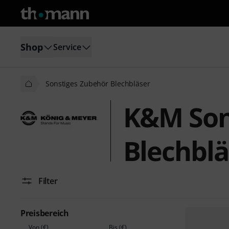
Shop
Service
Sonstiges Zubehör Blechbläser
K&M Son
Blechblä
Filter
Preisbereich
Von (€)
Bis (€)