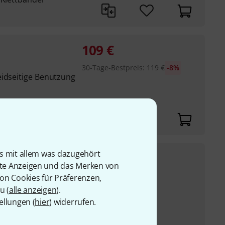
109
€
30-Tage-Bestpreis
:
119
€
-8%
eidseitige Benutzung
is mit allem was dazugehört
8,90
€
rte Anzeigen und das Merken von
UVP:
12,30
€
-28%
von Cookies für Präferenzen,
urchmesser 95mm zur
u (
alle anzeigen
).
s 15910 (Art. 362964)
ellungen (
hier
) widerrufen.
t Gummi ummantelt,
d geschützt gehalten