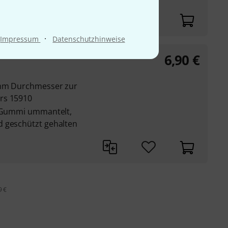
·
Impressum
Datenschutzhinweise
6,90
€
0 mm Durchmesser zur
rs 15910
t Gummi ummantelt,
d geschützt gehalten
9 €