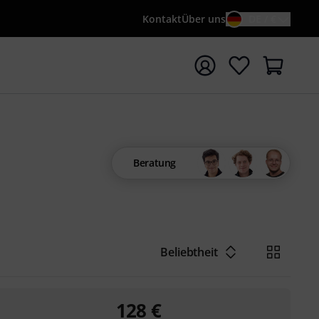
Kontakt
Über uns
DE / €
e mit Suchwort {searchTerm} starten
Beratung
Beliebtheit
128
€