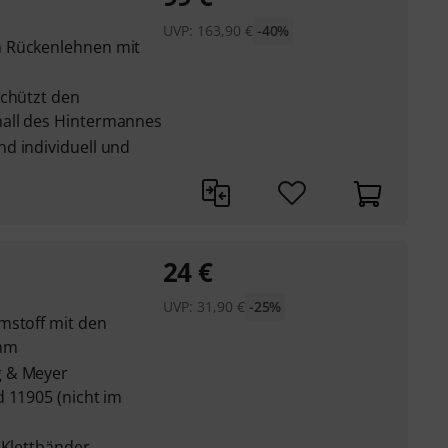
UVP:
163,90
€
-40%
n Rückenlehnen mit
schützt den
all des Hintermannes
d individuell und
24
€
UVP:
31,90
€
-25%
mstoff mit den
 mm
g & Meyer
 11905 (nicht im
 Klettbänder