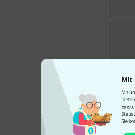
Mit 
Mit un
biete
Einste
Statis
Sie kö