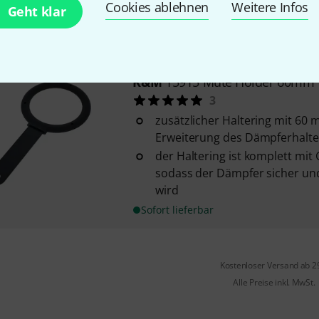
Cookies ablehnen
Weitere Infos
Geht klar
wird
Sofort lieferbar
K&M
15915 Mute Holder 60mm
3
zusätzlicher Haltering mit 6
Erweiterung des Dämpferhalte
der Haltering ist komplett mi
sodass der Dämpfer sicher un
wird
Sofort lieferbar
Kostenloser Versand ab 2
Alle Preise inkl. MwSt.