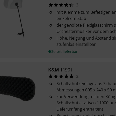
3
mit Klemme zum Befestigen a
einzelnem Stab
der gewölbte Plexiglasschirm 
Orchestermusiker vor dem Sch
Höhe, Neigung und Abstand sin
stufenlos einstellbar
Sofort lieferbar
K&M
11901
2
Schallschutzeinlage aus Schau
Abmessungen 605 x 240 x 50
zur Verwendung mit den Köni
Schallschutzstativen 11900 und
Lieferumfang enthalten)
Befestigung erfolgt durch zwei