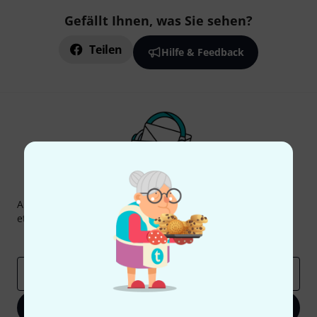
Gefällt Ihnen, was Sie sehen?
Teilen
Hilfe & Feedback
Thomann Newsletter
Abonniere den Thomann Newsletter und gewinne mit
etwas Glück einen von
50 Gutscheinen
über jeweils
50€
!
Inspirierende Beiträge
Deals
Thomann Insights
E-Mail-Adresse
*
Jetzt anmelden