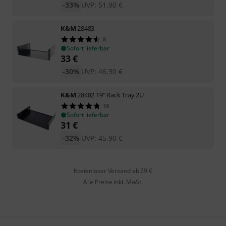
-33%
UVP:
51,90
€
K&M
28483
8
Sofort lieferbar
33
€
-30%
UVP:
46,90
€
K&M
28482 19" Rack Tray 2U
18
Sofort lieferbar
31
€
-32%
UVP:
45,90
€
Kostenloser Versand ab 29 €
Alle Preise inkl. MwSt.