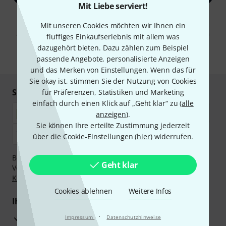
Mit Liebe serviert!
Mit Klick auf „Jetzt anmelden“ stimmen Sie dem Erhalt von E-Mail-
Mit unseren Cookies möchten wir Ihnen ein
Werbung und einer Messung des E-Mail-Nutzungsverhaltens zu. Die
Abmeldung ist jederzeit möglich. Weitere Informationen finden Sie in
fluffiges Einkaufserlebnis mit allem was
unseren
Datenschutzhinweisen
.
dazugehört bieten. Dazu zählen zum Beispiel
* Pflichtfeld
passende Angebote, personalisierte Anzeigen
und das Merken von Einstellungen. Wenn das für
Sie okay ist, stimmen Sie der Nutzung von Cookies
Sicher einkaufen & bezahlen
für Präferenzen, Statistiken und Marketing
einfach durch einen Klick auf „Geht klar“ zu (
alle
anzeigen
).
Sie können Ihre erteilte Zustimmung jederzeit
über die Cookie-Einstellungen (
hier
) widerrufen.
Bezahlen Sie vertraulich und sicher per Nachnahme,
Geht klar
Vorkasse, PayPal, Amazon Pay,
Klarna Sofort bezahlen
,
Klarna Ratenzahlung
oder Kreditkarte.
Cookies ablehnen
Weitere Infos
Ihre Vorteile
·
3 Jahre Thomann Garantie
Impressum
Datenschutzhinweise