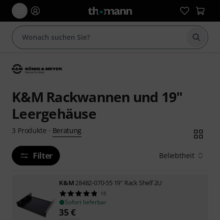
Suche 
K&M Rackwannen und 19"
Leergehäuse
Beratung
3
Produkte
·
Filter
Beliebtheit
K&M
28482-070-55 19" Rack Shelf 2U
18
Sofort lieferbar
35
€