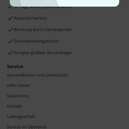
30 Tage Money-Back-Garantie
Reparaturservice
Beratung durch Fachexperten
Zufriedenheitsgarantie
Europas größtes Versandlager
Service
Versandkosten und Lieferzeiten
Hilfe-Center
Gutscheine
Kontakt
Ladengeschäft
Service im Überblick