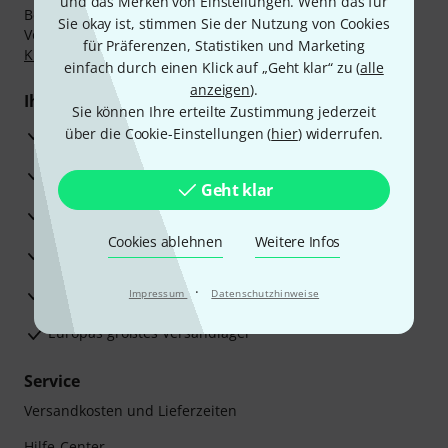
und das Merken von Einstellungen. Wenn das für
Bezahlen Sie vertraulich und sicher per Nachnahme,
Sie okay ist, stimmen Sie der Nutzung von Cookies
Vorkasse, PayPal, Amazon Pay,
Klarna Sofort bezahlen
,
für Präferenzen, Statistiken und Marketing
Klarna Ratenzahlung
oder Kreditkarte.
einfach durch einen Klick auf „Geht klar“ zu (
alle
anzeigen
).
Ihre Vorteile
Sie können Ihre erteilte Zustimmung jederzeit
3 Jahre Thomann Garantie
über die Cookie-Einstellungen (
hier
) widerrufen.
30 Tage Money-Back-Garantie
Geht klar
Reparaturservice
Cookies ablehnen
Weitere Infos
Beratung durch Fachexperten
·
Zufriedenheitsgarantie
Impressum
Datenschutzhinweise
Europas größtes Versandlager
Service
Versandkosten und Lieferzeiten
Hilfe-Center