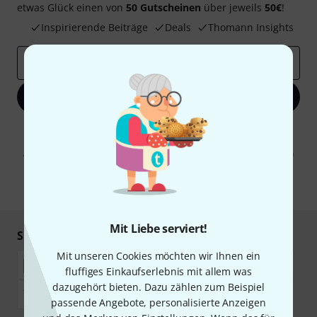
etwas Glück einen von
50 Gutscheinen
über jeweils
50€
!
Inspirierende Beiträge
Deals
Thomann Insights
E-Mail-Adresse
*
Jetzt anmelden
Mit Klick auf „Jetzt anmelden“ stimmen Sie dem Erhalt von E-Mail-
Werbung und einer Messung des E-Mail-Nutzungsverhaltens zu. Die
Abmeldung ist jederzeit möglich. Weitere Informationen finden Sie in
unseren
Datenschutzhinweisen
.
* Pflichtfeld
Mit Liebe serviert!
Sicher einkaufen & bezahlen
Mit unseren Cookies möchten wir Ihnen ein
fluffiges Einkaufserlebnis mit allem was
dazugehört bieten. Dazu zählen zum Beispiel
passende Angebote, personalisierte Anzeigen