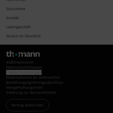
Gutscheine
Kontakt
Ladengeschäft
Service im Überblick
AGB
/
Impressum
Datenschutzhinweise
Cookie-Einstellungen
Widerrufsrecht für Verbraucher
Bestellvorgang/Vertragsabschluss
Mängelhaftungsrecht
Erklärung zur Barrierefreiheit
Vertrag widerrufen