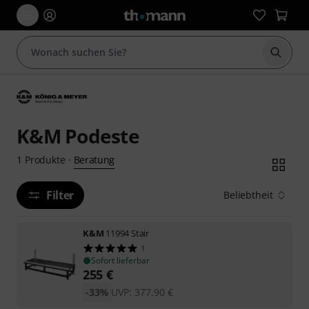
Suche 
K&M Podeste
Beratung
1
Produkte
·
Filter
Beliebtheit
K&M
11994 Stair
1
Sofort lieferbar
255
€
-33%
UVP:
377,90
€