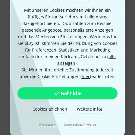
-28%
UVP:
5,80
€
Mit unseren Cookies möchten wir Ihnen ein
K&M
21070 Black
fluffiges Einkaufserlebnis mit allem was
277
dazugehört bieten. Dazu zählen zum Beispiel
Sofort lieferbar
passende Angebote, personalisierte Anzeigen
42
€
und das Merken von Einstellungen. Wenn das für
-27%
UVP:
57,90
€
Sie okay ist, stimmen Sie der Nutzung von Cookies
für Präferenzen, Statistiken und Marketing
K&M
27105 Thomann Special Edition
einfach durch einen Klick auf „Geht klar“ zu (
alle
3022
anzeigen
).
Sofort lieferbar
Sie können Ihre erteilte Zustimmung jederzeit
31
€
über die Cookie-Einstellungen (
hier
) widerrufen.
-26%
UVP:
41,90
€
Geht klar
K&M
26145
218
Sofort lieferbar
Cookies ablehnen
Weitere Infos
78
€
-34%
UVP:
118,90
€
·
Impressum
Datenschutzhinweise