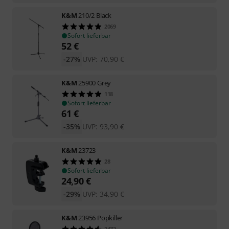
K&M
210/2 Black
2069
Sofort lieferbar
52
€
-27%
UVP:
70,90
€
K&M
25900 Grey
118
Sofort lieferbar
61
€
-35%
UVP:
93,90
€
K&M
23723
28
Sofort lieferbar
24,90
€
-29%
UVP:
34,90
€
K&M
23956 Popkiller
2472