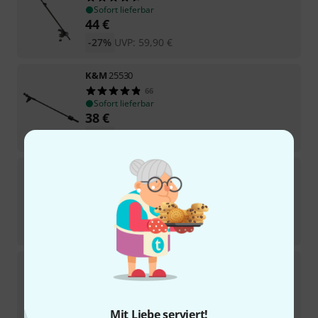
Sofort lieferbar
44
€
-27%
UVP:
59,90
€
K&M
25530
66
Sofort lieferbar
38
€
-29%
UVP:
53,90
€
K&M
21421
572
Sofort lieferbar
15,90
€
-31%
UVP:
23,20
€
K&M
85070
489
Sofort lieferbar
4,20
€
Mit Liebe serviert!