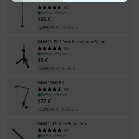
K&M
26200 Elegance
147
Sofort lieferbar
105
€
-29%
UVP:
147,90
€
K&M
23150-3 Desk Microphone Stand
185
Sofort lieferbar
30
€
-36%
UVP:
46,90
€
K&M
23860 BK
139
Sofort lieferbar
177
€
-32%
UVP:
258,90
€
K&M
21431 Mini Boom Arm
160
Sofort lieferbar