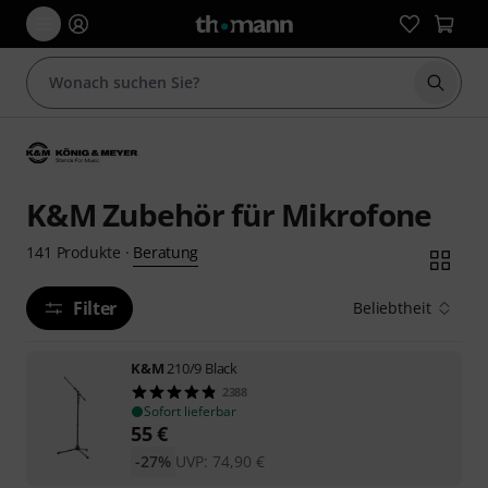
Suche 
K&M Zubehör für Mikrofone
Beratung
141
Produkte
·
Filter
Beliebtheit
K&M
210/9 Black
2388
Sofort lieferbar
55
€
-27%
UVP:
74,90
€