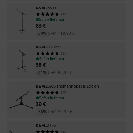
K&M
25600
217
Sofort lieferbar
83
€
-30%
UVP:
118,90
€
K&M
259 Black
654
Sofort lieferbar
58
€
-31%
UVP:
83,90
€
K&M
25935 Thomann Special Edition
1474
Sofort lieferbar
39
€
-36%
UVP:
60,90
€
K&M
21140
416