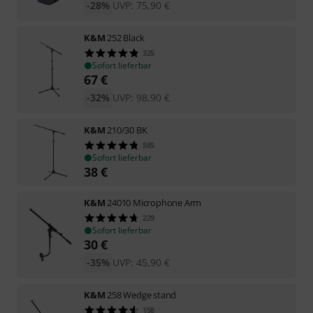
-28%
UVP:
75,90
€
K&M
252 Black
325
Sofort lieferbar
67
€
-32%
UVP:
98,90
€
K&M
210/30 BK
585
Sofort lieferbar
38
€
K&M
24010 Microphone Arm
229
Sofort lieferbar
30
€
-35%
UVP:
45,90
€
K&M
258 Wedge stand
158