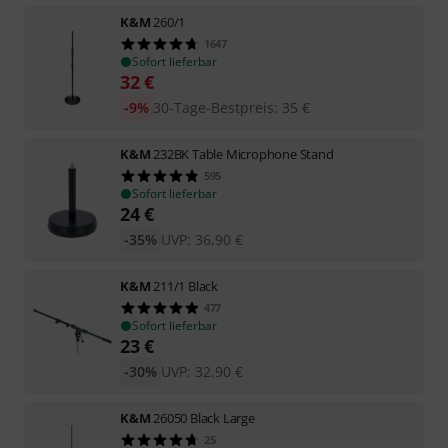
K&M
260/1
1647
Sofort lieferbar
32
€
-9%
30-Tage-Bestpreis
:
35
€
K&M
232BK Table Microphone Stand
595
Sofort lieferbar
24
€
-35%
UVP:
36,90
€
K&M
211/1 Black
477
Sofort lieferbar
23
€
-30%
UVP:
32,90
€
K&M
26050 Black Large
25