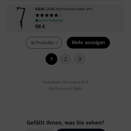
K&M
23868 Microphone desk arm
3
Sofort lieferbar
98
€
Mehr anzeigen
50 Produkte
1
2
3
Kostenloser Versand ab 29 €
Alle Preise inkl. MwSt.
Gefällt Ihnen, was Sie sehen?