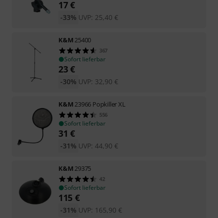
17
€
-33%
UVP:
25,40
€
K&M
25400
367
Sofort lieferbar
23
€
-30%
UVP:
32,90
€
K&M
23966 Popkiller XL
556
Sofort lieferbar
31
€
-31%
UVP:
44,90
€
K&M
29375
42
Sofort lieferbar
115
€
-31%
UVP:
165,90
€