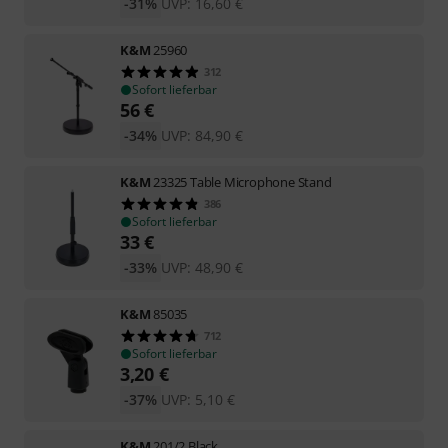
-31%
UVP:
16,60
€
K&M
25960
312
Sofort lieferbar
56
€
-34%
UVP:
84,90
€
K&M
23325 Table Microphone Stand
386
Sofort lieferbar
33
€
-33%
UVP:
48,90
€
K&M
85035
712
Sofort lieferbar
3,20
€
-37%
UVP:
5,10
€
K&M
201/2 Black