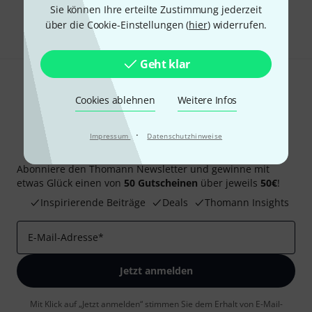
Sie können Ihre erteilte Zustimmung jederzeit
Teilen
Hilfe & Feedback
über die Cookie-Einstellungen (
hier
) widerrufen.
Geht klar
Cookies ablehnen
Weitere Infos
·
Impressum
Datenschutzhinweise
Thomann Newsletter
Abonniere den Thomann Newsletter und gewinne mit
etwas Glück einen von
50 Gutscheinen
über jeweils
50€
!
Inspirierende Beiträge
Deals
Thomann Insights
E-Mail-Adresse
*
Jetzt anmelden
Mit Klick auf „Jetzt anmelden“ stimmen Sie dem Erhalt von E-Mail-