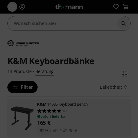
Suche 
K&M Keyboardbänke
Beratung
13
Produkte
·
Filter
Beliebtheit
K&M
14085 Keyboard Bench
49
Sofort lieferbar
165
€
-32%
UVP:
242,90
€