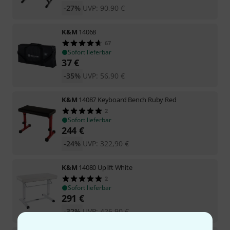
-27%
UVP:
90,90
€
K&M
14068
67
Sofort lieferbar
37
€
-35%
UVP:
56,90
€
K&M
14087 Keyboard Bench Ruby Red
2
Sofort lieferbar
244
€
-24%
UVP:
322,90
€
K&M
14080 Uplift White
2
Sofort lieferbar
291
€
-32%
UVP:
426,90
€