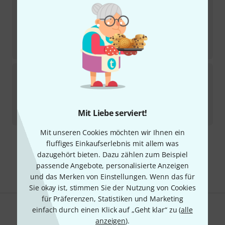
K&M
14077
10
Sofort lieferbar
111
€
-29%
UVP:
156,90
€
K&M
14086
29
Kurzfristig lieferbar (2–5 Tage)
172
€
Mit Liebe serviert!
-29%
UVP:
242,90
€
Mit unseren Cookies möchten wir Ihnen ein
fluffiges Einkaufserlebnis mit allem was
Kostenloser Versand ab 29 €
dazugehört bieten. Dazu zählen zum Beispiel
Alle Preise inkl. MwSt.
passende Angebote, personalisierte Anzeigen
und das Merken von Einstellungen. Wenn das für
Sie okay ist, stimmen Sie der Nutzung von Cookies
für Präferenzen, Statistiken und Marketing
einfach durch einen Klick auf „Geht klar“ zu (
alle
Gefällt Ihnen, was Sie sehen?
anzeigen
).