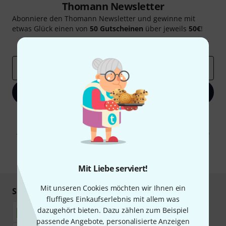
Thomann Newsletter
Abonniere den Thomann Newsletter und gewinne mit
etwas Glück einen von
50 Gutscheinen
über jeweils
50€
!
Inspirierende Beiträge
Deals
Thomann Insights
E-Mail-Adresse
*
Jetzt anmelden
Mit Klick auf „Jetzt anmelden“ stimmen Sie dem Erhalt von E-Mail-
Werbung und einer Messung des E-Mail-Nutzungsverhaltens zu. Die
Abmeldung ist jederzeit möglich. Weitere Informationen finden Sie in
unseren
Datenschutzhinweisen
.
* Pflichtfeld
Mit Liebe serviert!
Mit unseren Cookies möchten wir Ihnen ein
Sicher einkaufen & bezahlen
fluffiges Einkaufserlebnis mit allem was
dazugehört bieten. Dazu zählen zum Beispiel
passende Angebote, personalisierte Anzeigen