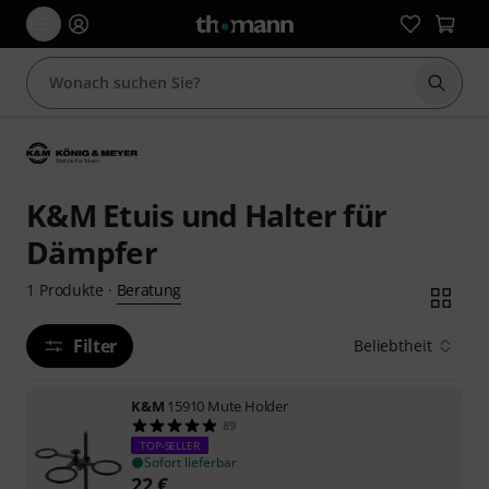
Suche 
K&M Etuis und Halter für
Dämpfer
Beratung
1
Produkte
·
Filter
Beliebtheit
K&M
15910 Mute Holder
89
TOP-SELLER
Sofort lieferbar
22
€