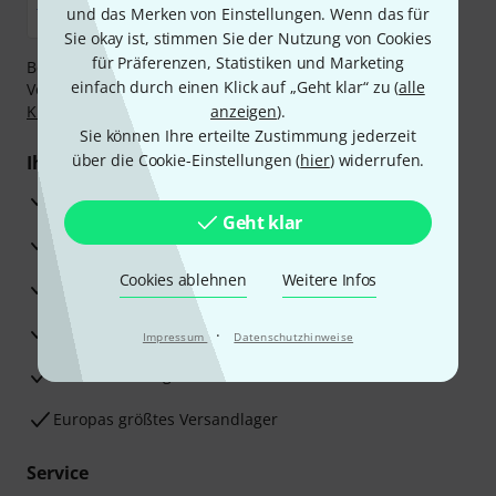
und das Merken von Einstellungen. Wenn das für
Sie okay ist, stimmen Sie der Nutzung von Cookies
für Präferenzen, Statistiken und Marketing
Bezahlen Sie vertraulich und sicher per Nachnahme,
einfach durch einen Klick auf „Geht klar“ zu (
alle
Vorkasse, PayPal, Amazon Pay,
Klarna Sofort bezahlen
,
Klarna Ratenzahlung
oder Kreditkarte.
anzeigen
).
Sie können Ihre erteilte Zustimmung jederzeit
über die Cookie-Einstellungen (
hier
) widerrufen.
Ihre Vorteile
3 Jahre Thomann Garantie
Geht klar
30 Tage Money-Back-Garantie
Cookies ablehnen
Weitere Infos
Reparaturservice
Beratung durch Fachexperten
·
Impressum
Datenschutzhinweise
Zufriedenheitsgarantie
Europas größtes Versandlager
Service