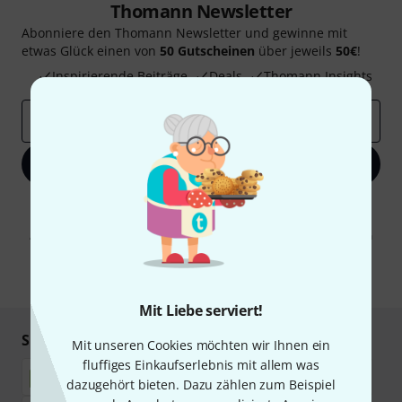
Thomann Newsletter
Abonniere den Thomann Newsletter und gewinne mit
etwas Glück einen von
50 Gutscheinen
über jeweils
50€
!
Inspirierende Beiträge
Deals
Thomann Insights
E-Mail-Adresse
*
Jetzt anmelden
Mit Klick auf „Jetzt anmelden“ stimmen Sie dem Erhalt von E-Mail-
Werbung und einer Messung des E-Mail-Nutzungsverhaltens zu. Die
Abmeldung ist jederzeit möglich. Weitere Informationen finden Sie in
unseren
Datenschutzhinweisen
.
* Pflichtfeld
Mit Liebe serviert!
Sicher einkaufen & bezahlen
Mit unseren Cookies möchten wir Ihnen ein
fluffiges Einkaufserlebnis mit allem was
dazugehört bieten. Dazu zählen zum Beispiel