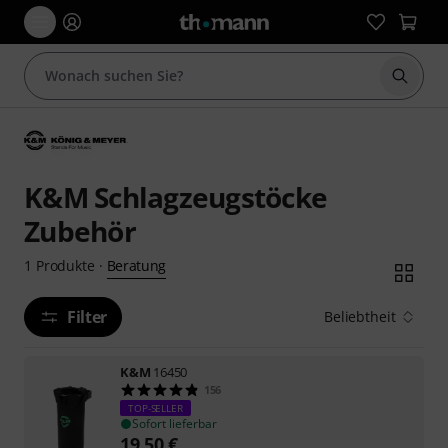
Suche 
K&M Schlagzeugstöcke
Zubehör
Beratung
1
Produkte
·
Filter
Beliebtheit
K&M
16450
156
TOP-SELLER
Sofort lieferbar
19,50
€