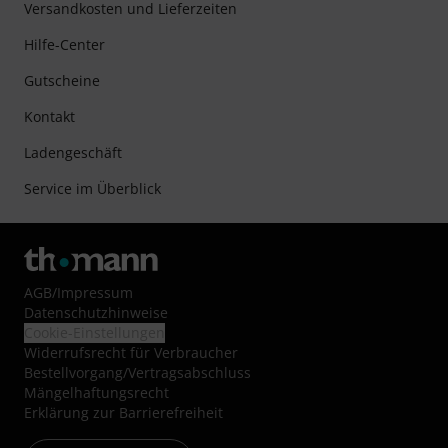
Versandkosten und Lieferzeiten
Hilfe-Center
Gutscheine
Kontakt
Ladengeschäft
Service im Überblick
AGB
/
Impressum
Datenschutzhinweise
Cookie-Einstellungen
Widerrufsrecht für Verbraucher
Bestellvorgang/Vertragsabschluss
Mängelhaftungsrecht
Erklärung zur Barrierefreiheit