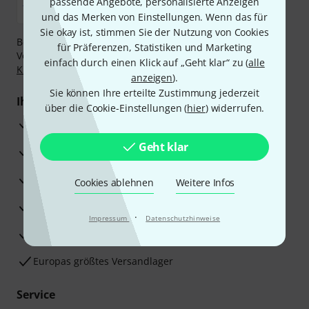
passende Angebote, personalisierte Anzeigen
und das Merken von Einstellungen. Wenn das für
Sie okay ist, stimmen Sie der Nutzung von Cookies
Bezahlen Sie vertraulich und sicher per Nachnahme,
für Präferenzen, Statistiken und Marketing
Vorkasse, PayPal, Amazon Pay,
Klarna Sofort bezahlen
,
einfach durch einen Klick auf „Geht klar“ zu (
alle
Klarna Ratenzahlung
oder Kreditkarte.
anzeigen
).
Sie können Ihre erteilte Zustimmung jederzeit
Ihre Vorteile
über die Cookie-Einstellungen (
hier
) widerrufen.
3 Jahre Thomann Garantie
Geht klar
30 Tage Money-Back-Garantie
Reparaturservice
Cookies ablehnen
Weitere Infos
Beratung durch Fachexperten
·
Impressum
Datenschutzhinweise
Zufriedenheitsgarantie
Europas größtes Versandlager
Service