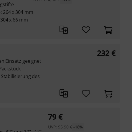
gstifte
: 264 x 304 mm
 304 x 66 mm
232
€
en Einsatz geeignet
 Packstück
Stabilisierung des
79
€
UVP:
95,90
€
-18%
is 32" und 10" - 17"