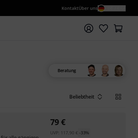
Kontakt
Über uns
DE / €
e mit Suchwort {searchTerm} starten
Beratung
Beliebtheit
79
€
UVP:
117,90
€
-33%
für alle gängigen