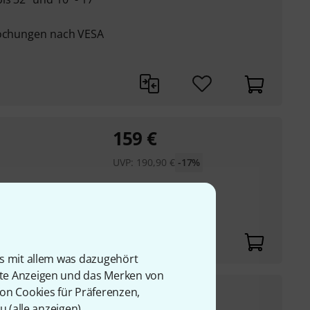
Lochungen nach VESA
159
€
UVP:
190,90
€
-17%
)
rstellbar: 770 - 1130
is mit allem was dazugehört
rte Anzeigen und das Merken von
58
€
von Cookies für Präferenzen,
u (
alle anzeigen
).