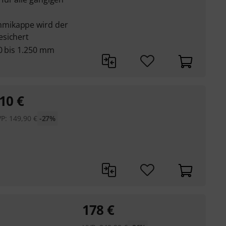
mikappe wird der
esichert
00 bis 1.250 mm
10
€
VP:
149,90
€
-27%
178
€