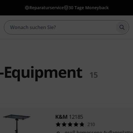
Reparaturservice
30 Tage Moneyback
Such
-Equipment
15
K&M
12185
210
groß bemessene Auflageplatte 