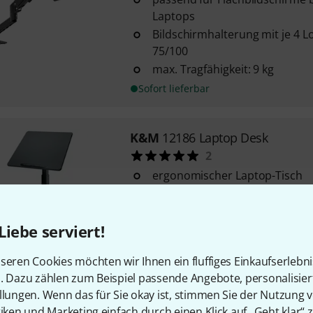
Laptops
Bildschirmhalterung mit je 4 
75/100
max. Tragfähigkeit: 9 kg
Sofort lieferbar
K&M
12186 Laptop Desk
2
ergonomischer Laptop-Tisch
mit 4 großen Rollen (gebremst
stufenlos mit Fußpedal höhenve
Liebe serviert!
mm
Sofort lieferbar
seren Cookies möchten wir Ihnen ein fluffiges Einkaufserlebn
n. Dazu zählen zum Beispiel passende Angebote, personalisie
llungen. Wenn das für Sie okay ist, stimmen Sie der Nutzung 
K&M
12162 Ablage
tiken und Marketing einfach durch einen Klick auf „Geht klar“ z