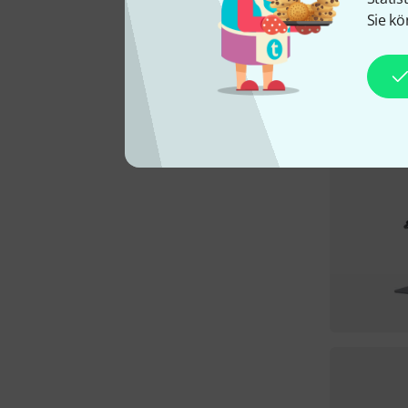
Sie kö