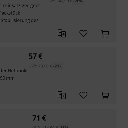
UVP:
240,90
€
-26%
en Einsatz geeignet
 Packstück
Stabilisierung des
57
€
UVP:
78,90
€
-28%
oder Netbooks
 290 mm
71
€
UVP:
114,90
€
-38%