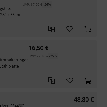
UVP:
87,90
€
-26%
gstifte
 284 x 65 mm
16,50
€
UVP:
22,10
€
-25%
itorhalterungen
Stahlplatte
48,80
€
 (Art. 534490)