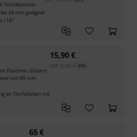
it Tischklammer
0 bis 58 mm geeignet
is 118°
15,90
€
UVP:
22,80
€
-30%
von Flaschen, Gläsern
sser von 85 mm
g an Tischplatten mit
65
€