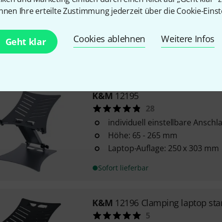
13
nnen Ihre erteilte Zustimmung jederzeit über die Cookie-Einst
passend für den DJ-Tisch 12160
höhenverstellbare und neigbar
Cookies ablehnen
Weitere Infos
Geht klar
Abmessungen (B x T): 400 x 3
Sofort lieferbar
K&M
12195
28
individuell einstellbare Anschla
Höhe: 65 - 265 mm
Laptop-Auflage: 250 x 303 mm
Sofort lieferbar
K&M
12196 Clamping laptop st
5