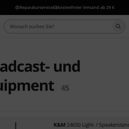
Reparaturservice
kostenfreier Versand ab 29 €
Such
adcast- und
uipment
45
K&M
24650 Light- / Speakerstan