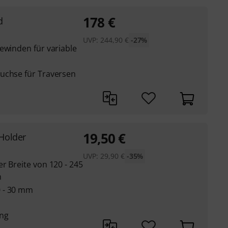
178
€
d
UVP:
244,90
€
-27%
ewinden für variable
uchse für Traversen
19,50
€
Holder
UVP:
29,90
€
-35%
r Breite von 120 - 245
m
 - 30 mm
ung