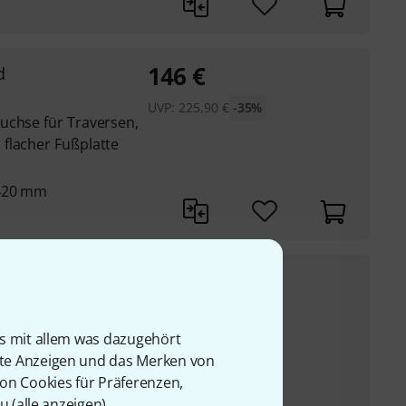
146
€
d
UVP:
225,90
€
-35%
uchse für Traversen,
flacher Fußplatte
2420 mm
18,50
€
UVP:
26,90
€
-31%
8"-Innengewinde
is mit allem was dazugehört
engewinde auf 3/8"-
rte Anzeigen und das Merken von
von Cookies für Präferenzen,
ket-Recorder
u (
alle anzeigen
).