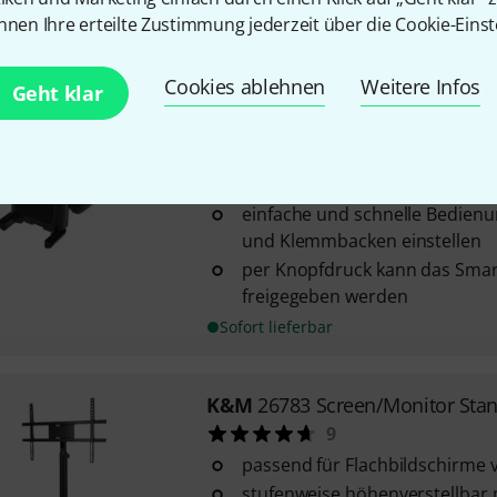
Sofort lieferbar
nnen Ihre erteilte Zustimmung jederzeit über die Cookie-Einst
Cookies ablehnen
Weitere Infos
Geht klar
K&M
19761 Smartphone Holder
44
verwendbar für flache Geräte m
bis 90 mm
einfache und schnelle Bedienu
und Klemmbacken einstellen
per Knopfdruck kann das Sma
freigegeben werden
Sofort lieferbar
K&M
26783 Screen/Monitor Sta
9
passend für Flachbildschirme v
stufenweise höhenverstellbar m