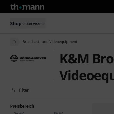
Shop
Service
Broadcast- und Videoequipment
K&M Bro
Videoeq
Filter
Preisbereich
Von (€)
Bis (€)