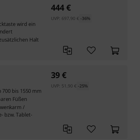
444
€
UVP:
697,90
€
-36%
ktaste wird ein
indert
zusätzlichen Halt
39
€
UVP:
51,90
€
-25%
on 700 bis 1550 mm
baren Füßen
hwenkarm /
 bzw. Tablet-