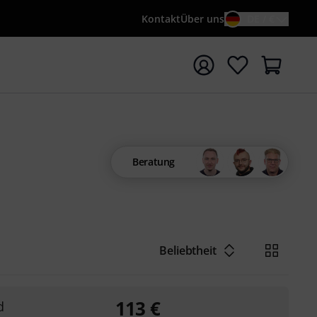
Kontakt
Über uns
DE / €
e mit Suchwort {searchTerm} starten
Beratung
Beliebtheit
113
€
d