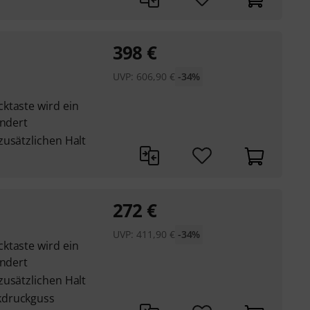
398
€
UVP:
606,90
€
-34%
ktaste wird ein
indert
zusätzlichen Halt
272
€
UVP:
411,90
€
-34%
ktaste wird ein
indert
zusätzlichen Halt
kdruckguss