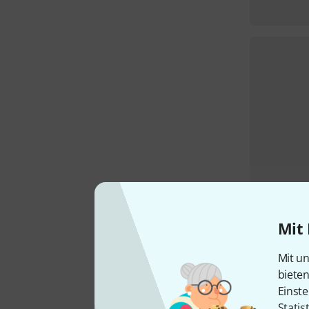
Mit 
Mit un
biete
Einste
Statis