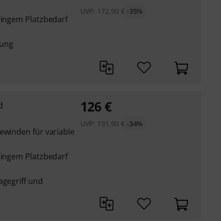
UVP:
172,90
€
-35%
ringem Platzbedarf
rung
126
€
d
UVP:
191,90
€
-34%
ewinden für variable
ringem Platzbedarf
agegriff und