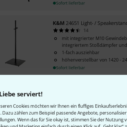
Sofort lieferbar
K&M
24651 Light- / Speakerstan
14
mit integrierter M10 Gewindeb
integriertem Stoßdämpfer und 
1-fach ausziehbar
höhenverstellbar von 1420 - 
Sofort lieferbar
K&M
19695 Universal Mount
Liebe serviert!
350
mit 1/4"-Außengewinde auf 3/
seren Cookies möchten wir Ihnen ein fluffiges Einkaufserlebn
inkl. Reduziergewinde 1/4"-Inn
n. Dazu zählen zum Beispiel passende Angebote, personalisie
Außengewinde
llungen. Wenn das für Sie okay ist, stimmen Sie der Nutzung 
geeignet für Kameras und Poc
tiken und Marketing einfach durch einen Klick auf „Geht klar“ z