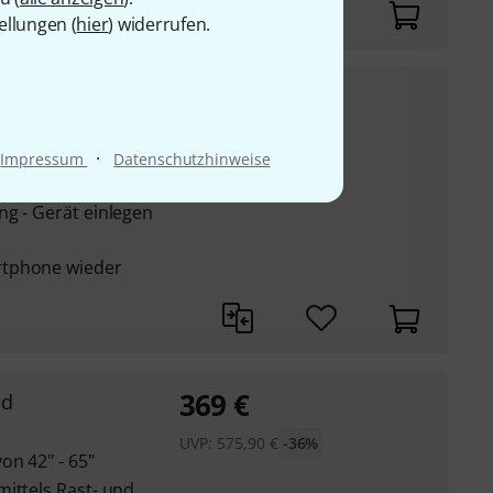
ellungen (
hier
) widerrufen.
14,50
€
UVP:
19
€
-24%
it einer Breite von 45
·
Impressum
Datenschutzhinweise
ng - Gerät einlegen
rtphone wieder
369
€
nd
UVP:
575,90
€
-36%
on 42" - 65"
ittels Rast- und