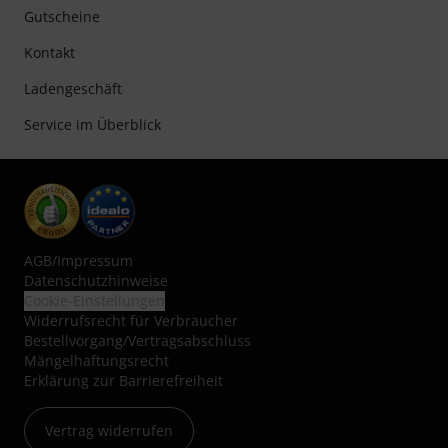
Gutscheine
Kontakt
Ladengeschäft
Service im Überblick
AGB
/
Impressum
Datenschutzhinweise
Cookie-Einstellungen
Widerrufsrecht für Verbraucher
Bestellvorgang/Vertragsabschluss
Mängelhaftungsrecht
Erklärung zur Barrierefreiheit
Vertrag widerrufen