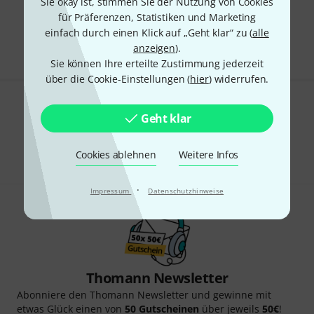
Sie okay ist, stimmen Sie der Nutzung von Cookies
Kostenloser Versand ab 29 €
für Präferenzen, Statistiken und Marketing
Alle Preise inkl. MwSt.
einfach durch einen Klick auf „Geht klar“ zu (
alle
anzeigen
).
Sie können Ihre erteilte Zustimmung jederzeit
über die Cookie-Einstellungen (
hier
) widerrufen.
Gefällt Ihnen, was Sie sehen?
Geht klar
Teilen
Hilfe & Feedback
Cookies ablehnen
Weitere Infos
·
Impressum
Datenschutzhinweise
Thomann Newsletter
Abonniere den Thomann Newsletter und gewinne mit
etwas Glück einen von
50 Gutscheinen
über jeweils
50€
!