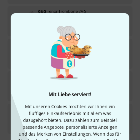
K&G
Tenor Trombone 7A S
Sofort lieferbar
155
€
K&G
Tenor Trombone 4.5B S
1
Sofort lieferbar
155
€
K&G
Tenor Trombone 5C S
1
Sofort lieferbar
Mit Liebe serviert!
155
€
Mit unseren Cookies möchten wir Ihnen ein
K&G
Tenor Trombone 5B S
fluffiges Einkaufserlebnis mit allem was
dazugehört bieten. Dazu zählen zum Beispiel
Sofort lieferbar
155
€
passende Angebote, personalisierte Anzeigen
und das Merken von Einstellungen. Wenn das für