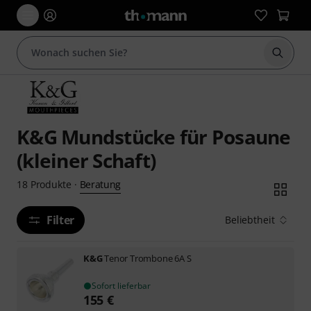
Suche 
K&G Mundstücke für Posaune
(kleiner Schaft)
Beratung
18
Produkte
·
Filter
Beliebtheit
K&G
Tenor Trombone 6A S
Sofort lieferbar
155
€