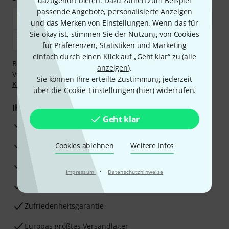
dazugehört bieten. Dazu zählen zum Beispiel
passende Angebote, personalisierte Anzeigen
und das Merken von Einstellungen. Wenn das für
Sie okay ist, stimmen Sie der Nutzung von Cookies
für Präferenzen, Statistiken und Marketing
einfach durch einen Klick auf „Geht klar“ zu (
alle
Bezahlen Sie vertraulich und sicher per Nachnahme,
anzeigen
).
Vorkasse, PayPal, Amazon Pay,
Klarna Sofort bezahlen
,
Sie können Ihre erteilte Zustimmung jederzeit
Klarna Ratenzahlung
oder Kreditkarte.
über die Cookie-Einstellungen (
hier
) widerrufen.
Ihre Vorteile
Geht klar
3 Jahre Thomann Garantie
30 Tage Money-Back-Garantie
Cookies ablehnen
Weitere Infos
Reparaturservice
·
Impressum
Datenschutzhinweise
Beratung durch Fachexperten
Zufriedenheitsgarantie
Europas größtes Versandlager