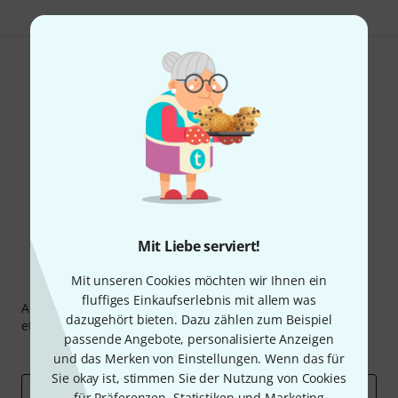
Gefällt Ihnen, was Sie sehen?
Teilen
Hilfe & Feedback
Mit Liebe serviert!
Mit unseren Cookies möchten wir Ihnen ein
Thomann Newsletter
fluffiges Einkaufserlebnis mit allem was
Abonniere den Thomann Newsletter und gewinne mit
dazugehört bieten. Dazu zählen zum Beispiel
etwas Glück einen von
50 Gutscheinen
über jeweils
50€
!
passende Angebote, personalisierte Anzeigen
Inspirierende Beiträge
Deals
Thomann Insights
und das Merken von Einstellungen. Wenn das für
Sie okay ist, stimmen Sie der Nutzung von Cookies
E-Mail-Adresse
*
für Präferenzen, Statistiken und Marketing