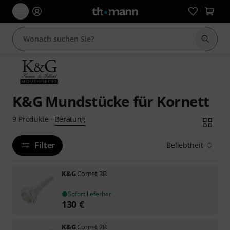
Suche 
K&G Mundstücke für Kornett
Beratung
9
Produkte
·
Filter
Beliebtheit
K&G
Cornet 3B
Sofort lieferbar
130
€
K&G
Cornet 2B