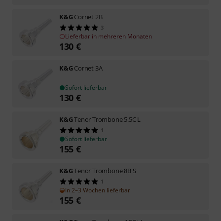
K&G
Cornet 2B
3
Lieferbar in mehreren Monaten
130
€
K&G
Cornet 3A
Sofort lieferbar
130
€
K&G
Tenor Trombone 5.5C L
1
Sofort lieferbar
155
€
K&G
Tenor Trombone 8B S
1
In 2–3 Wochen lieferbar
155
€