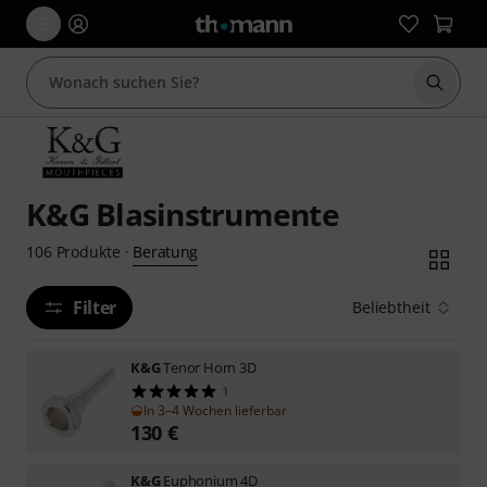
Suche 
K&G Blasinstrumente
Beratung
106
Produkte
·
Filter
Beliebtheit
K&G
Tenor Horn 3D
1
In 3–4 Wochen lieferbar
130
€
K&G
Euphonium 4D