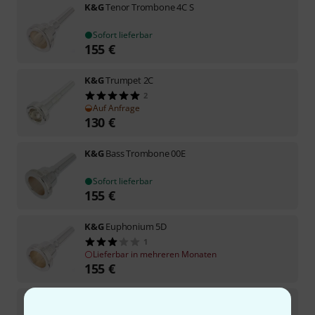
K&G
Tenor Trombone 4C S
Sofort lieferbar
155
€
K&G
Trumpet 2C
2
Auf Anfrage
130
€
K&G
Bass Trombone 00E
Sofort lieferbar
155
€
K&G
Euphonium 5D
1
Lieferbar in mehreren Monaten
155
€
K&G
Tenor Trombone 5B L