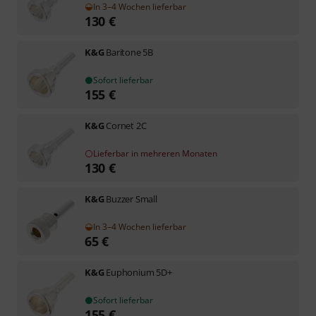
In 3–4 Wochen lieferbar
130
€
K&G
Baritone 5B
Sofort lieferbar
155
€
K&G
Cornet 2C
Lieferbar in mehreren Monaten
130
€
K&G
Buzzer Small
In 3–4 Wochen lieferbar
65
€
K&G
Euphonium 5D+
Sofort lieferbar
155
€