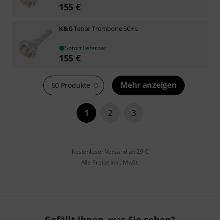
155
€
K&G
Tenor Trombone 5C+ L
Sofort lieferbar
155
€
Mehr anzeigen
50 Produkte
1
2
3
Kostenloser Versand ab 29 €
Alle Preise inkl. MwSt.
Gefällt Ihnen, was Sie sehen?