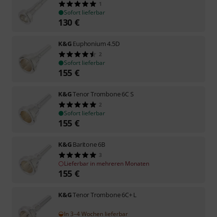
1
Sofort lieferbar
130
€
K&G
Euphonium 4.5D
2
Sofort lieferbar
155
€
K&G
Tenor Trombone 6C S
2
Sofort lieferbar
155
€
K&G
Baritone 6B
3
Lieferbar in mehreren Monaten
155
€
K&G
Tenor Trombone 6C+ L
In 3–4 Wochen lieferbar