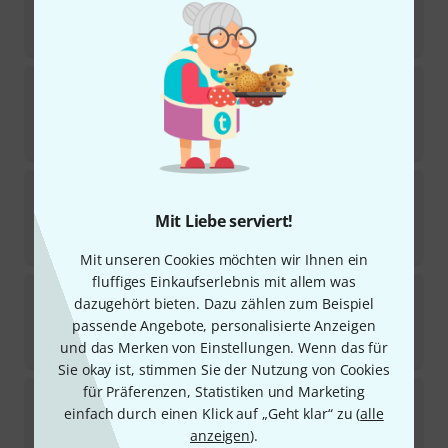
Auf Anfrage
155
€
K&G
Buzzer Medium
Sofort lieferbar
65
€
K&G
Cornet 2A
Mit Liebe serviert!
Sofort lieferbar
130
€
Mit unseren Cookies möchten wir Ihnen ein
fluffiges Einkaufserlebnis mit allem was
K&G
Tenor Trombone 4.5C L
dazugehört bieten. Dazu zählen zum Beispiel
passende Angebote, personalisierte Anzeigen
Sofort lieferbar
155
€
und das Merken von Einstellungen. Wenn das für
Sie okay ist, stimmen Sie der Nutzung von Cookies
für Präferenzen, Statistiken und Marketing
K&G
Bass Trombone 0.5E
einfach durch einen Klick auf „Geht klar“ zu (
alle
1
In 3–4 Wochen lieferbar
anzeigen
).