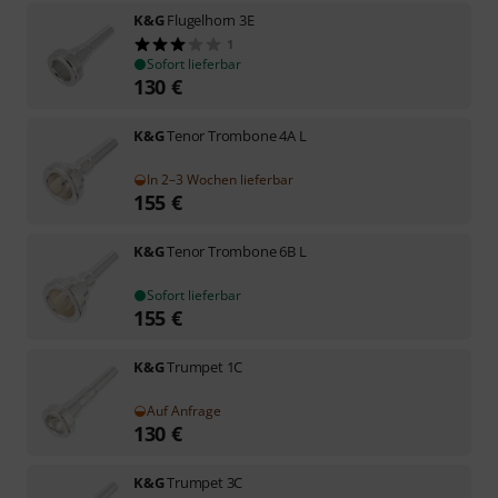
K&G
Flugelhorn 3E
1
Sofort lieferbar
130
€
K&G
Tenor Trombone 4A L
In 2–3 Wochen lieferbar
155
€
K&G
Tenor Trombone 6B L
Sofort lieferbar
155
€
K&G
Trumpet 1C
Auf Anfrage
130
€
K&G
Trumpet 3C