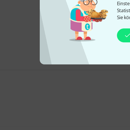
Einste
Statis
Sie kö