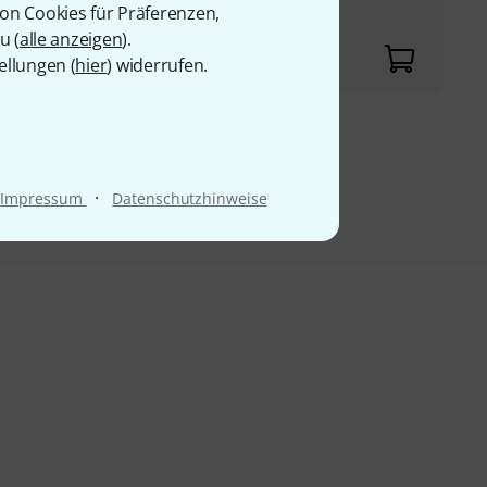
von Cookies für Präferenzen,
u (
alle anzeigen
).
ellungen (
hier
) widerrufen.
9 €
·
Impressum
Datenschutzhinweise