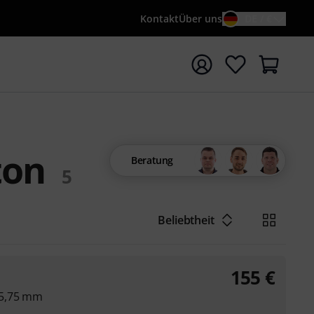
Kontakt
Über uns
DE / €
e mit Suchwort {searchTerm} starten
ton
Beratung
5
Beliebtheit
155
€
25,75 mm