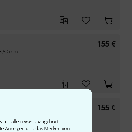
155
€
25,50 mm
155
€
25,90 mm
is mit allem was dazugehört
rte Anzeigen und das Merken von