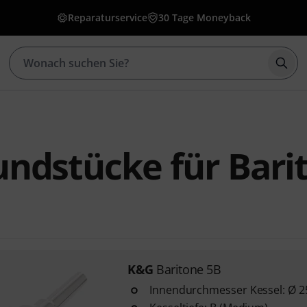
Reparaturservice
30 Tage Moneyback
Such
ndstücke für Bari
K&G
Baritone 5B
Innendurchmesser Kessel: Ø 