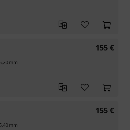
155
€
26,20 mm
155
€
25,40 mm