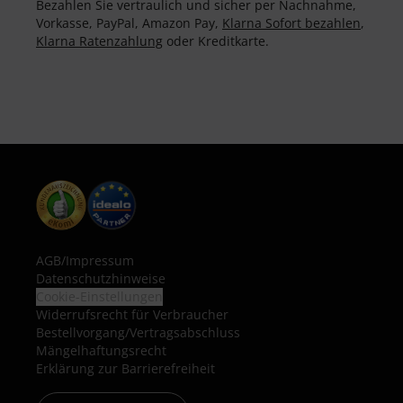
Bezahlen Sie vertraulich und sicher per Nachnahme,
Vorkasse, PayPal, Amazon Pay,
Klarna Sofort bezahlen
,
Klarna Ratenzahlung
oder Kreditkarte.
AGB
/
Impressum
Datenschutzhinweise
Cookie-Einstellungen
Widerrufsrecht für Verbraucher
Bestellvorgang/Vertragsabschluss
Mängelhaftungsrecht
Erklärung zur Barrierefreiheit