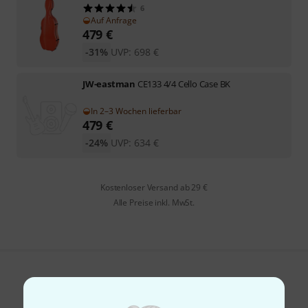
6
Auf Anfrage
479
€
-31%
UVP:
698
€
JW-eastman
CE133 4/4 Cello Case BK
In 2–3 Wochen lieferbar
479
€
-24%
UVP:
634
€
Kostenloser Versand ab 29 €
Alle Preise inkl. MwSt.
Gefällt Ihnen, was Sie sehen?