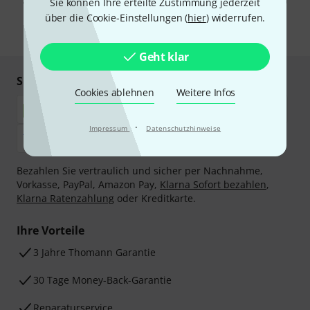
Abmeldung ist jederzeit möglich. Weitere Informationen finden Sie in
Sie können Ihre erteilte Zustimmung jederzeit
unseren
Datenschutzhinweisen
.
über die Cookie-Einstellungen (
hier
) widerrufen.
* Pflichtfeld
Geht klar
Sicher einkaufen & bezahlen
Cookies ablehnen
Weitere Infos
·
Impressum
Datenschutzhinweise
Bezahlen Sie vertraulich und sicher per Nachnahme,
Vorkasse, PayPal, Amazon Pay,
Klarna Sofort bezahlen
,
Klarna Ratenzahlung
oder Kreditkarte.
Ihre Vorteile
3 Jahre Thomann Garantie
30 Tage Money-Back-Garantie
Reparaturservice