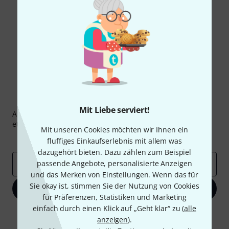
Teilen
Hilfe & Feedback
Thomann Newsletter
Mit Liebe serviert!
Abonniere den Thomann Newsletter und gewinne mit
etwas Glück einen von
50 Gutscheinen
über jeweils
50€
!
Mit unseren Cookies möchten wir Ihnen ein
Inspirierende Beiträge
Deals
Thomann Insights
fluffiges Einkaufserlebnis mit allem was
dazugehört bieten. Dazu zählen zum Beispiel
passende Angebote, personalisierte Anzeigen
E-Mail-Adresse
*
und das Merken von Einstellungen. Wenn das für
Sie okay ist, stimmen Sie der Nutzung von Cookies
Jetzt anmelden
für Präferenzen, Statistiken und Marketing
einfach durch einen Klick auf „Geht klar“ zu (
alle
Mit Klick auf „Jetzt anmelden“ stimmen Sie dem Erhalt von E-Mail-
anzeigen
).
Werbung und einer Messung des E-Mail-Nutzungsverhaltens zu. Die