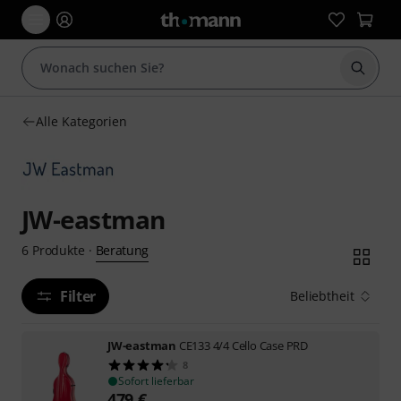
Suche 
Alle Kategorien
JW-eastman
Beratung
6
Produkte
·
Filter
Beliebtheit
JW-eastman
CE133 4/4 Cello Case PRD
8
Sofort lieferbar
479
€