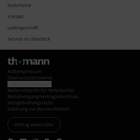
Gutscheine
Kontakt
Ladengeschäft
Service im Überblick
AGB
/
Impressum
Datenschutzhinweise
Cookie-Einstellungen
Widerrufsrecht für Verbraucher
Bestellvorgang/Vertragsabschluss
Mängelhaftungsrecht
Erklärung zur Barrierefreiheit
Vertrag widerrufen