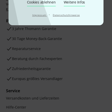
Cookies ablehnen
Weitere Infos
Vorkasse, PayPal, Amazon Pay,
Klarna Sofort bezahlen
,
Klarna Ratenzahlung
oder Kreditkarte.
·
Impressum
Datenschutzhinweise
Ihre Vorteile
3 Jahre Thomann Garantie
30 Tage Money-Back-Garantie
Reparaturservice
Beratung durch Fachexperten
Zufriedenheitsgarantie
Europas größtes Versandlager
Service
Versandkosten und Lieferzeiten
Hilfe-Center