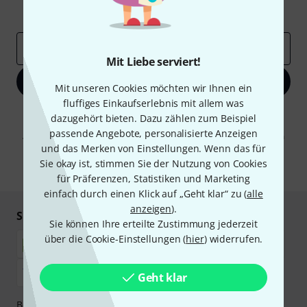
Inspirierende Beiträge
Deals
Thomann Insights
E-Mail-Adresse
*
Mit Liebe serviert!
Jetzt anmelden
Mit unseren Cookies möchten wir Ihnen ein
fluffiges Einkaufserlebnis mit allem was
Mit Klick auf „Jetzt anmelden“ stimmen Sie dem Erhalt von E-Mail-
dazugehört bieten. Dazu zählen zum Beispiel
Werbung und einer Messung des E-Mail-Nutzungsverhaltens zu. Die
passende Angebote, personalisierte Anzeigen
Abmeldung ist jederzeit möglich. Weitere Informationen finden Sie in
unseren
Datenschutzhinweisen
.
und das Merken von Einstellungen. Wenn das für
Sie okay ist, stimmen Sie der Nutzung von Cookies
* Pflichtfeld
für Präferenzen, Statistiken und Marketing
einfach durch einen Klick auf „Geht klar“ zu (
alle
anzeigen
).
Sicher einkaufen & bezahlen
Sie können Ihre erteilte Zustimmung jederzeit
über die Cookie-Einstellungen (
hier
) widerrufen.
Geht klar
Bezahlen Sie vertraulich und sicher per Nachnahme,