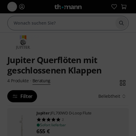
Suche 
Jupiter Querflöten mit
geschlossenen Klappen
Beratung
4
Produkte
·
Filter
Beliebtheit
Jupiter
JFL700WD D-Loop Flute
2
Sofort lieferbar
655
€