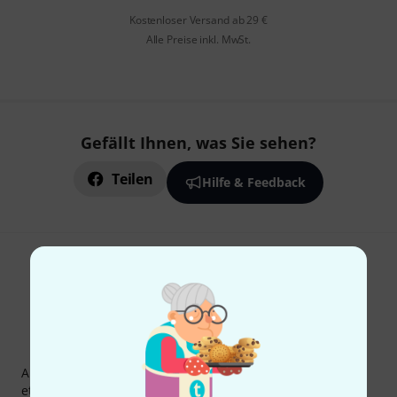
Kostenloser Versand ab 29 €
Alle Preise inkl. MwSt.
Gefällt Ihnen, was Sie sehen?
Teilen
Hilfe & Feedback
Thomann Newsletter
Abonniere den Thomann Newsletter und gewinne mit
etwas Glück einen von
50 Gutscheinen
über jeweils
50€
!