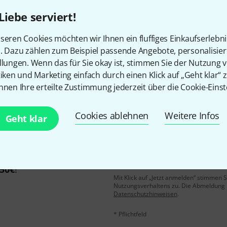
Liebe serviert!
Gefällt Ihnen, was Sie sehen?
seren Cookies möchten wir Ihnen ein fluffiges Einkaufserlebn
n. Dazu zählen zum Beispiel passende Angebote, personalisie
llungen. Wenn das für Sie okay ist, stimmen Sie der Nutzung 
Teilen
Hilfe & Feedback
tiken und Marketing einfach durch einen Klick auf „Geht klar“ z
nnen Ihre erteilte Zustimmung jederzeit über die Cookie-Einst
Cookies ablehnen
Weitere Infos
Geht klar
E-Mail-Adresse
*
 gewinne mit etwas Glück
50€
!
Mit Klick auf „Jetzt anmelden“ stimmen
Nutzungsverhaltens zu. Die Abmeldung is
Datenschutzhinweisen
.
* Pflichtfeld