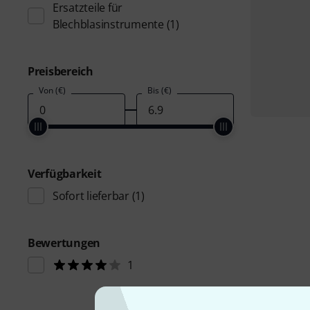
Ersatzteile für
Blechblasinstrumente
(1)
Preisbereich
Von (€)
Bis (€)
Verfügbarkeit
Sofort lieferbar
(1)
Bewertungen
1