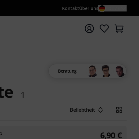
Kontakt
Über uns
DE / €
e mit Suchwort {searchTerm} starten
Beratung
te
1
Beliebtheit
6,90
€
P