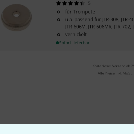
5
für Trompete
u.a. passend für JTR-308, JTR-4
JTR-606M, JTR-606MR, JTR-702, 
vernickelt
Sofort lieferbar
Kostenloser Versand ab 2
Alle Preise inkl. MwSt.