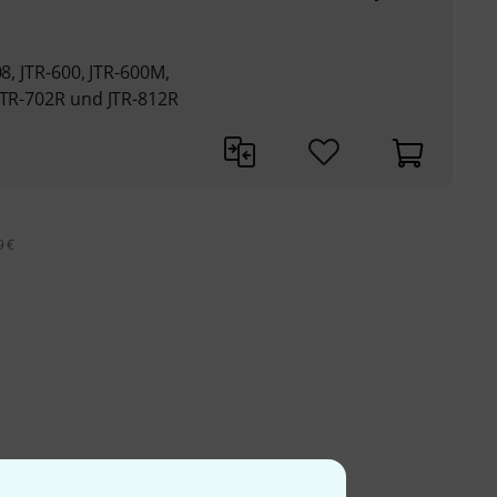
08, JTR-600, JTR-600M,
JTR-702R und JTR-812R
9 €