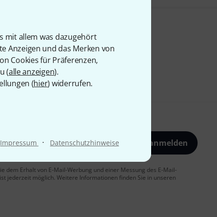
is mit allem was dazugehört
rte Anzeigen und das Merken von
von Cookies für Präferenzen,
u (
alle anzeigen
).
ellungen (
hier
) widerrufen.
·
Jetzt anmelden
Impressum
Datenschutzhinweise
 Sie dem Erhalt von E-Mail-Werbung und einer Messung des E-Mail-
t jederzeit möglich. Weitere Informationen finden Sie in unseren